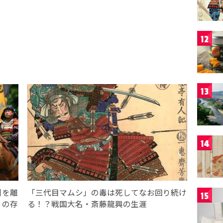
12
13
14
洲を離
「三代目マムシ」の毒は死してなお回り続け
15
」の存
る！？戦国大名・斎藤龍興の生涯