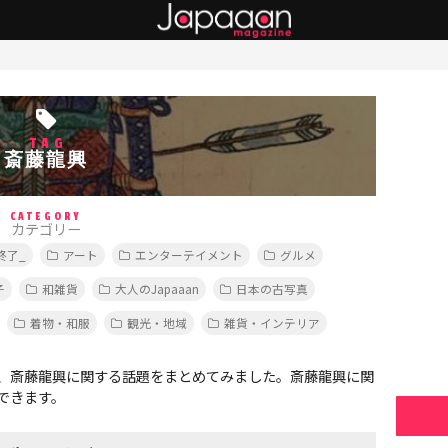
TAG
斎藤龍興
CATEGORY
カテゴリー
終了_
アート
エンターテイメント
グルメ
子
和雑貨
大人のJapaaan
日本の古写真
着物・和服
観光・地域
雑貨・インテリア
、斎藤龍興に関する話題をまとめてみました。斎藤龍興に関
できます。