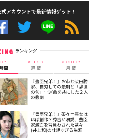
公式アカウントで最新情報ゲット！
ランキング
KING
ILY
WEEKLY
MONTHLY
4時間
週 間
月 間
『豊臣兄弟！』お市と柴田勝
家、自刃しての最期と「辞世
の句」…運命を共にした２人
の悲劇
『豊臣兄弟！』茶々＝悪女は
ほぼ創作？秀吉が溺愛、豊臣
家滅亡を背負わされた茶々
(井上和)の壮絶すぎる生涯