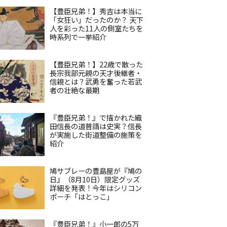
【豊臣兄弟！】秀吉は本当に
「女狂い」だったのか？ 天下
人を彩った11人の側室たちを
時系列で一挙紹介
【豊臣兄弟！】22歳で散った
長宗我部元親の天才後継者・
信親とは？武勇を奮った若武
者の壮絶な最期
『豊臣兄弟！』で描かれた織
田信長の道普請は史実？信長
が実施した街道整備の施策を
紹介
鳩サブレーの豊島屋が『鳩の
日』（8月10日）限定グッズ
詳細を発表！今年はシリコン
ポーチ「はとっこ」
『豊臣兄弟！』小一郎の5万