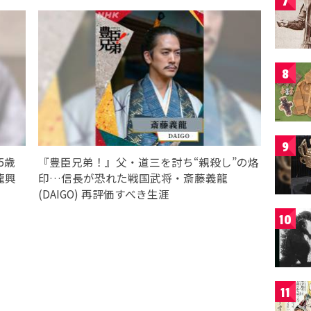
7
8
9
5歳
『豊臣兄弟！』父・道三を討ち“親殺し”の烙
龍興
印…信長が恐れた戦国武将・斎藤義龍
(DAIGO) 再評価すべき生涯
10
11