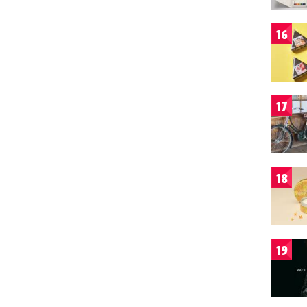
16
17
18
19