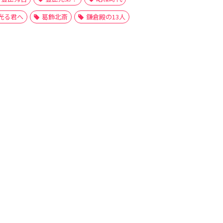
光る君へ
葛飾北斎
鎌倉殿の13人