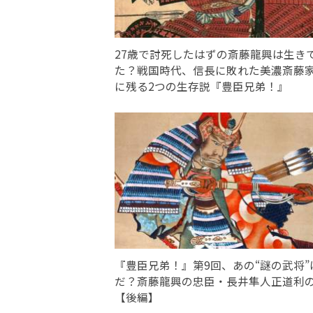
27歳で討死したはずの斎藤龍興は生き
た？戦国時代、信長に敗れた美濃斎藤
に残る2つの生存説『豊臣兄弟！』
『豊臣兄弟！』第9回、あの“謎の武将”
だ？斎藤龍興の忠臣・長井隼人正道利
【後編】