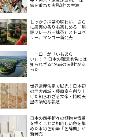
家を重ねた実務派”の生涯
しっかり抹茶の味わい、さら
に果実の香りも楽しめる「無
糖フレーバー抹茶」ストロベ
リー、マンゴー新発売
「一口」が「いもあら
い」！？ 日本の難読地名には
知られざる“名前の法則”があ
った
世界遺産決定で脚光！日本初
の巨大都城・藤原京を創り上
げた知られざる女帝・持統天
皇の凄絶な執念
日本の四季折々の植物や情景
を描くことに相応しい色を集
めた水彩色鉛筆『色辞典』が
新発売！