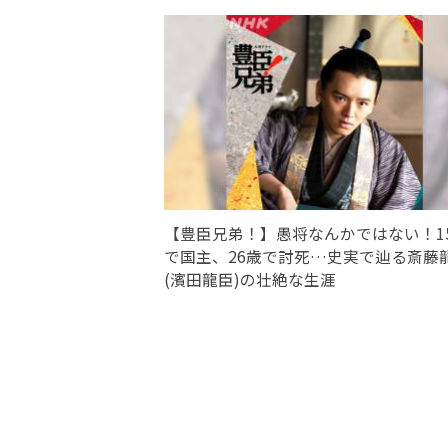
【豊臣兄弟！】愚将なんかではない！1
で国主、26歳で討死…史実で辿る斎藤
(濱田龍臣)の壮絶な生涯