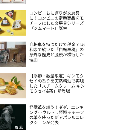
コンビニおにぎりが文房具
に！コンビニの定番商品をモ
チーフにした文房具シリーズ
『ジムマート』誕生
自転車を持つだけで税金？ 昭
和まで続いた「自転車税」の
意外な歴史と脱税が横行した
理由
【季節・数量限定】キンモク
セイの香りを天然精油で再現
した「スチームクリーム キン
モクセイ&茶」新登場
怪獣革を纏う！ダダ、エレキ
ング…ウルトラ怪獣モチーフ
の革を使った新アパレルコレ
クションが発表