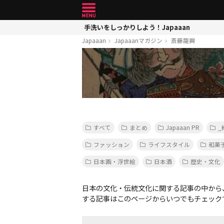
手洗いをしっかりしよう！Japaaan
Japaaan
Japaaanマガジン
斎藤龍興
すべて
まとめ
Japaaan PR
_
ファッション
ライフスタイル
和菓
日本画・浮世絵
日本酒
歴史・文化
日本の文化・伝統文化に関する記事の中から
する記事はこのページからいつでもチェック