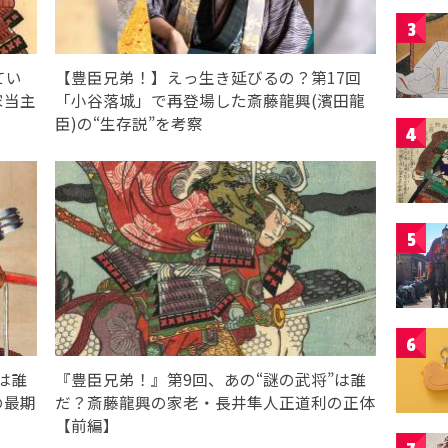
3
てい
【豊臣兄弟！】えっ生き延びるの？第17回
家当主
「小谷落城」で再登場した斎藤龍興(濱田龍
臣)の“生存説”を考察
4
5
6
は誰
『豊臣兄弟！』第9回、あの“謎の武将”は誰
の最期
だ？斎藤龍興の家老・長井隼人正道利の正体
【前編】