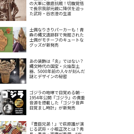
の大軍に徹底抗戦！切腹覚悟
で長宗我部元親に降伏を迫っ
た武将・谷忠澄の生涯
土偶なりきりパーカーも！青
森の縄文遺跡群で発掘された
土偶がモチーフのキュートな
グッズが新発売
あの装飾は「炎」ではない？
縄文時代の国宝・火焔型土
器、5000年前の人々が刻んだ
謎とデザインの秘密
ゴジラの咆哮で目覚める朝…
1954年公開『ゴジラ』の貴重
音源を搭載した「ゴジラ音声
目覚まし時計」が新発売
『豊臣兄弟！』で萩原護が演
じる武将・小堀正次とは？秀
長・秀吉・家康が重用、“出