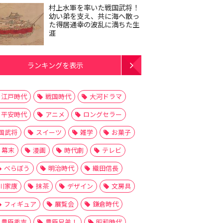
村上水軍を率いた戦国武将！
幼い弟を支え、共に海へ散っ
た得居通幸の波乱に満ちた生
涯
ランキングを表示
江戸時代
戦国時代
大河ドラマ
平安時代
アニメ
ロングセラー
国武将
スイーツ
雑学
お菓子
幕末
漫画
時代劇
テレビ
べらぼう
明治時代
織田信長
川家康
抹茶
デザイン
文房具
フィギュア
展覧会
鎌倉時代
豊臣秀吉
豊臣兄弟！
昭和時代