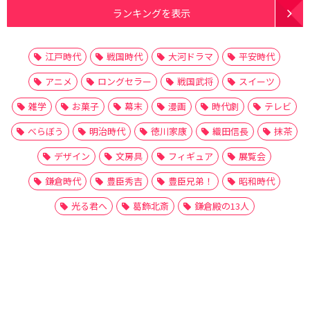
ランキングを表示
江戸時代
戦国時代
大河ドラマ
平安時代
アニメ
ロングセラー
戦国武将
スイーツ
雑学
お菓子
幕末
漫画
時代劇
テレビ
べらぼう
明治時代
徳川家康
織田信長
抹茶
デザイン
文房具
フィギュア
展覧会
鎌倉時代
豊臣秀吉
豊臣兄弟！
昭和時代
光る君へ
葛飾北斎
鎌倉殿の13人