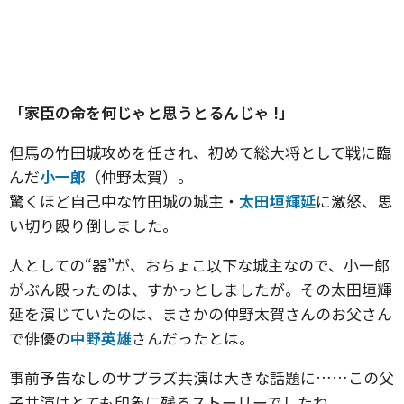
「家臣の命を何じゃと思うとるんじゃ !」
但馬の竹田城攻めを任され、初めて総大将として戦に臨
んだ
小一郎
（仲野太賀）。
驚くほど自己中な竹田城の城主・
太田垣輝延
に激怒、思
い切り殴り倒しました。
人としての“器”が、おちょこ以下な城主なので、小一郎
がぶん殴ったのは、すかっとしましたが。その太田垣輝
延を演じていたのは、まさかの仲野太賀さんのお父さん
で俳優の
中野英雄
さんだったとは。
事前予告なしのサプラズ共演は大きな話題に……この父
子共演はとても印象に残るストーリーでしたね。