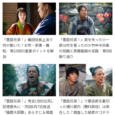
『豊臣兄弟！』織田信長上洛で
『豊臣兄弟！』直を失った小一
何が動いた？お市・家康・義
郎は何を誓ったのか――竹中半兵衛
昭…第10回の重要ポイントを解
の知略と斎藤龍興の末路…第9回
説
振り返り
『豊臣兄弟！』秀吉(池松壮亮)、
『豊臣兄弟！』で藤吉郎を裏切
記憶喪失に…次回6月7日放送
った横川甚内（勝村政信）は実
「播磨大誤算」あらすじ＆場面
在した？調査した結果がコチラ