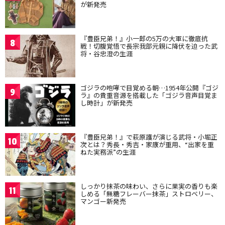
が新発売
『豊臣兄弟！』小一郎の5万の大軍に徹底抗
8
戦！切腹覚悟で長宗我部元親に降伏を迫った武
将・谷忠澄の生涯
ゴジラの咆哮で目覚める朝…1954年公開『ゴジ
9
ラ』の貴重音源を搭載した「ゴジラ音声目覚ま
し時計」が新発売
『豊臣兄弟！』で萩原護が演じる武将・小堀正
10
次とは？秀長・秀吉・家康が重用、“出家を重
ねた実務派”の生涯
しっかり抹茶の味わい、さらに果実の香りも楽
11
しめる「無糖フレーバー抹茶」ストロベリー、
マンゴー新発売