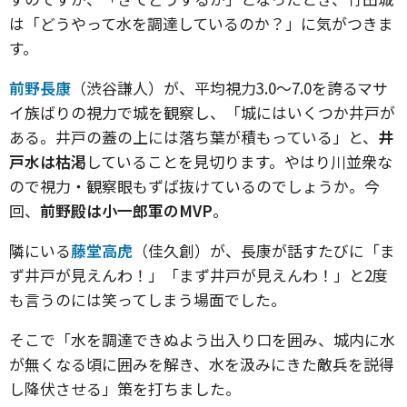
は「どうやって水を調達しているのか？」に気がつきま
す。
前野長康
（渋谷謙人）が、平均視力3.0〜7.0を誇るマサ
イ族ばりの視力で城を観察し、「城にはいくつか井戸が
ある。井戸の蓋の上には落ち葉が積もっている」と、
井
戸水は枯渇
していることを見切ります。やはり川並衆な
ので視力・観察眼もずば抜けているのでしょうか。今
回、
前野殿は小一郎軍のMVP
。
隣にいる
藤堂高虎
（佳久創）が、長康が話すたびに「ま
ず井戸が見えんわ！」「まず井戸が見えんわ！」と2度
も言うのには笑ってしまう場面でした。
そこで「水を調達できぬよう出入り口を囲み、城内に水
が無くなる頃に囲みを解き、水を汲みにきた敵兵を説得
し降伏させる」策を打ちました。