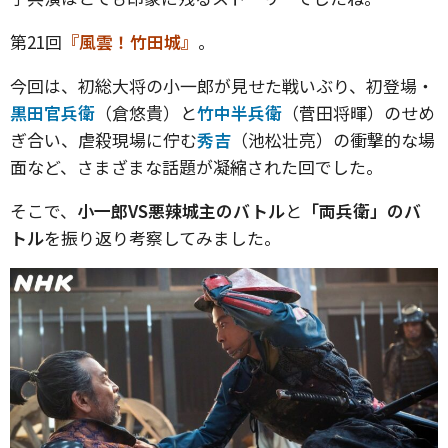
第21回
『風雲！竹田城』
。
今回は、初総大将の小一郎が見せた戦いぶり、初登場・
黒田官兵衛
（倉悠貴）と
竹中半兵衛
（菅田将暉）のせめ
ぎ合い、虐殺現場に佇む
秀吉
（池松壮亮）の衝撃的な場
面など、さまざまな話題が凝縮された回でした。
そこで、
小一郎VS悪辣城主のバトル
と
「両兵衛」のバ
トル
を振り返り考察してみました。