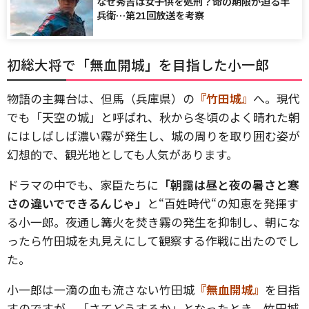
なぜ秀吉は女子供を処刑？命の期限が迫る半
兵衛…第21回放送を考察
初総大将で「無血開城」を目指した小一郎
物語の主舞台は、但馬（兵庫県）の
『竹田城』
へ。現代
でも「天空の城」と呼ばれ、秋から冬頃のよく晴れた朝
にはしばしば濃い霧が発生し、城の周りを取り囲む姿が
幻想的で、観光地としても人気があります。
ドラマの中でも、家臣たちに
「朝靄は昼と夜の暑さと寒
さの違いでできるんじゃ」
と“百姓時代“の知恵を発揮す
る小一郎。夜通し篝火を焚き霧の発生を抑制し、朝にな
ったら竹田城を丸見えにして観察する作戦に出たのでし
た。
小一郎は一滴の血も流さない竹田城
『無血開城』
を目指
すのですが、「さてどうするか」となったとき、竹田城