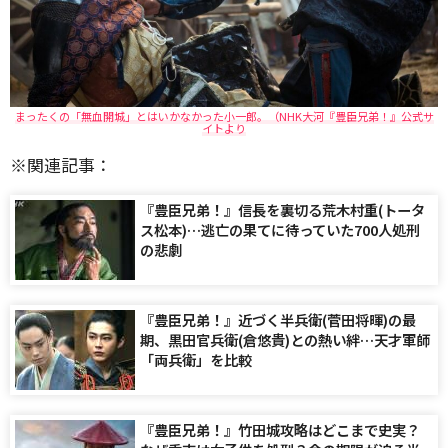
まったくの「無血開城」とはいかなかった小一郎。（NHK大河『豊臣兄弟！』公式サ
イトより
※関連記事：
『豊臣兄弟！』信長を裏切る荒木村重(トータ
ス松本)…逃亡の果てに待っていた700人処刑
の悲劇
『豊臣兄弟！』近づく半兵衛(菅田将暉)の最
期、黒田官兵衛(倉悠貴)との熱い絆…天才軍師
「両兵衛」を比較
『豊臣兄弟！』竹田城攻略はどこまで史実？