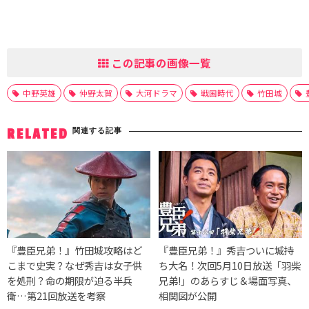
この記事の画像一覧
中野英雄
仲野太賀
大河ドラマ
戦国時代
竹田城
関連する記事
RELATED
『豊臣兄弟！』竹田城攻略はど
『豊臣兄弟！』秀吉ついに城持
こまで史実？なぜ秀吉は女子供
ち大名！次回5月10日放送「羽柴
を処刑？命の期限が迫る半兵
兄弟!」のあらすじ＆場面写真、
衛…第21回放送を考察
相関図が公開