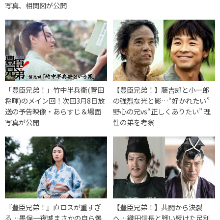
写真、相関図が公開
「豊臣兄弟！」竹中半兵衛(菅田
【豊臣兄弟！】藤吉郎と小一郎
将暉)のメイン回！次回3月8日放
の強烈な光と影…“好かれたい”
送の予告映像・あらすじ＆場面
野心の兄vs“正しくありたい” 理
写真が公開
性の弟を考察
『豊臣兄弟！』直ロスが重すぎ
【豊臣兄弟！】共闘から決裂
る…墨俣一夜城まさかの自ら爆
へ…織田信長と戦い続けた足利