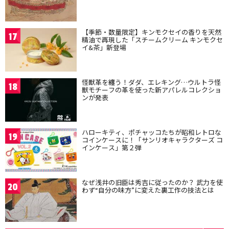
【季節・数量限定】キンモクセイの香りを天然
17
精油で再現した「スチームクリーム キンモクセ
イ&茶」新登場
怪獣革を纏う！ダダ、エレキング…ウルトラ怪
18
獣モチーフの革を使った新アパレルコレクショ
ンが発表
ハローキティ、ポチャッコたちが昭和レトロな
19
コインケースに！「サンリオキャラクターズ コ
インケース」第２弾
なぜ浅井の旧臣は秀吉に従ったのか？ 武力を使
20
わず“自分の味方”に変えた裏工作の技法とは