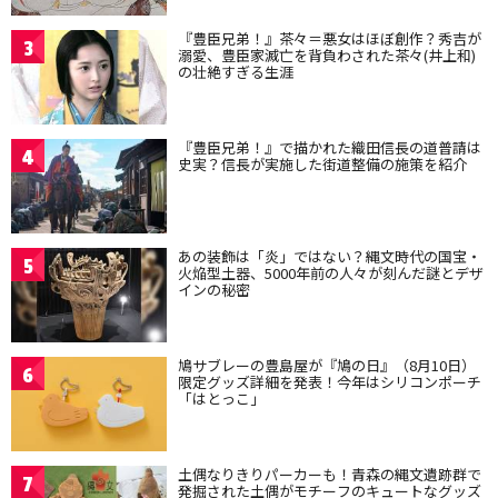
『豊臣兄弟！』茶々＝悪女はほぼ創作？秀吉が
3
溺愛、豊臣家滅亡を背負わされた茶々(井上和)
の壮絶すぎる生涯
『豊臣兄弟！』で描かれた織田信長の道普請は
4
史実？信長が実施した街道整備の施策を紹介
あの装飾は「炎」ではない？縄文時代の国宝・
5
火焔型土器、5000年前の人々が刻んだ謎とデザ
インの秘密
鳩サブレーの豊島屋が『鳩の日』（8月10日）
6
限定グッズ詳細を発表！今年はシリコンポーチ
「はとっこ」
土偶なりきりパーカーも！青森の縄文遺跡群で
7
発掘された土偶がモチーフのキュートなグッズ