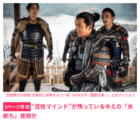
“百姓時代の知恵“を戦術に反映する小一郎（NHK大河『豊臣兄弟！』公式サイトより
“百姓マインド”が残っているゆえの「水
2ページ目
断ち」発想か