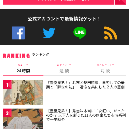
公式アカウントで最新情報ゲット！
ランキング
RANKING
DAILY
WEEKLY
MONTHLY
24時間
週 間
月 間
『豊臣兄弟！』お市と柴田勝家、自刃しての最
1
期と「辞世の句」…運命を共にした２人の悲劇
【豊臣兄弟！】秀吉は本当に「女狂い」だった
2
のか？ 天下人を彩った11人の側室たちを時系列
で一挙紹介