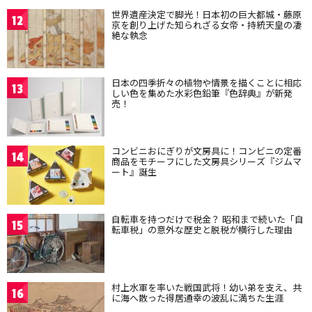
世界遺産決定で脚光！日本初の巨大都城・藤原
12
京を創り上げた知られざる女帝・持統天皇の凄
絶な執念
日本の四季折々の植物や情景を描くことに相応
13
しい色を集めた水彩色鉛筆『色辞典』が新発
売！
コンビニおにぎりが文房具に！コンビニの定番
14
商品をモチーフにした文房具シリーズ『ジムマ
ート』誕生
自転車を持つだけで税金？ 昭和まで続いた「自
15
転車税」の意外な歴史と脱税が横行した理由
村上水軍を率いた戦国武将！幼い弟を支え、共
16
に海へ散った得居通幸の波乱に満ちた生涯