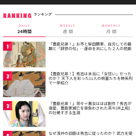
ランキング
RANKING
DAILY
WEEKLY
MONTHLY
24時間
週 間
月 間
『豊臣兄弟！』お市と柴田勝家、自刃しての最
1
期と「辞世の句」…運命を共にした２人の悲劇
【豊臣兄弟！】秀吉は本当に「女狂い」だった
2
のか？ 天下人を彩った11人の側室たちを時系列
で一挙紹介
『豊臣兄弟！』茶々＝悪女はほぼ創作？秀吉が
3
溺愛、豊臣家滅亡を背負わされた茶々(井上和)
の壮絶すぎる生涯
なぜ浅井の旧臣は秀吉に従ったのか？ 武力を使