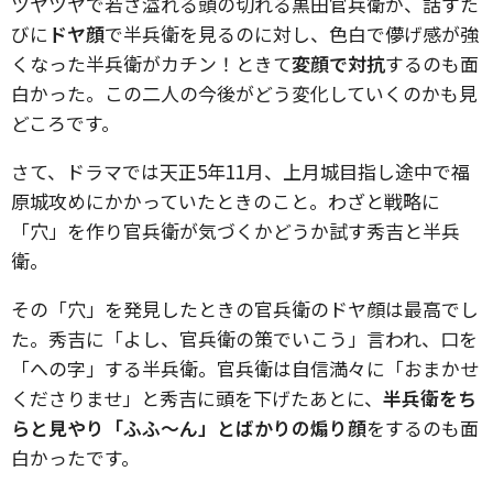
ツヤツヤで若さ溢れる頭の切れる黒田官兵衛が、話すた
びに
ドヤ顔
で半兵衛を見るのに対し、色白で儚げ感が強
くなった半兵衛がカチン！ときて
変顔で対抗
するのも面
白かった。この二人の今後がどう変化していくのかも見
どころです。
さて、ドラマでは天正5年11月、上月城目指し途中で福
原城攻めにかかっていたときのこと。わざと戦略に
「穴」を作り官兵衛が気づくかどうか試す秀吉と半兵
衛。
その「穴」を発見したときの官兵衛のドヤ顔は最高でし
た。秀吉に「よし、官兵衛の策でいこう」言われ、口を
「への字」する半兵衛。官兵衛は自信満々に「おまかせ
くださりませ」と秀吉に頭を下げたあとに、
半兵衛をち
らと見やり「ふふ〜ん」とばかりの煽り顔
をするのも面
白かったです。