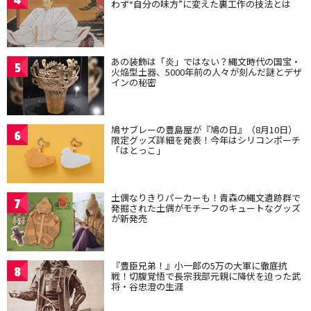
4
わず“自分の味方”に変えた裏工作の技法とは
あの装飾は「炎」ではない？縄文時代の国宝・
5
火焔型土器、5000年前の人々が刻んだ謎とデザ
インの秘密
鳩サブレーの豊島屋が『鳩の日』（8月10日）
6
限定グッズ詳細を発表！今年はシリコンポーチ
「はとっこ」
土偶なりきりパーカーも！青森の縄文遺跡群で
7
発掘された土偶がモチーフのキュートなグッズ
が新発売
『豊臣兄弟！』小一郎の5万の大軍に徹底抗
8
戦！切腹覚悟で長宗我部元親に降伏を迫った武
将・谷忠澄の生涯