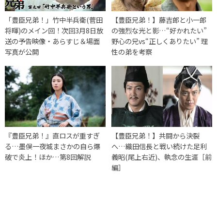
「豊臣兄弟！」竹中半兵衛(菅田
【豊臣兄弟！】藤吉郎と小一郎
将暉)のメイン回！次回3月8日放
の強烈な光と影…“好かれたい”
送の予告映像・あらすじ＆場面
野心の兄vs“正しくありたい” 理
写真が公開
性の弟を考察
『豊臣兄弟！』直ロスが重すぎ
【豊臣兄弟！】共闘から決裂
る…墨俣一夜城まさかの自ら爆
へ…織田信長と戦い続けた足利
破で炎上！ほか…第8回解説
義昭(尾上右近)、執念の生涯［前
編］