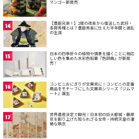
マンゴー新発売
【豊臣兄弟！】2度の改易から復活した武将・
14
多賀秀種とは？豊臣秀長に仕えた半年間と波乱
の生涯
日本の四季折々の植物や情景を描くことに相応
15
しい色を集めた水彩色鉛筆『色辞典』が新発
売！
コンビニおにぎりが文房具に！コンビニの定番
16
商品をモチーフにした文房具シリーズ『ジムマ
ート』誕生
世界遺産決定で脚光！日本初の巨大都城・藤原
17
京を創り上げた知られざる女帝・持統天皇の凄
絶な執念