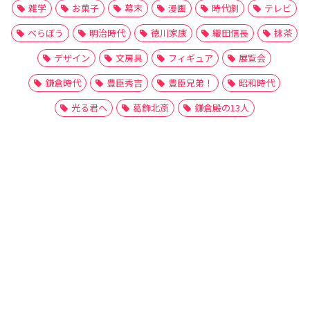
雑学
お菓子
幕末
漫画
時代劇
テレビ
べらぼう
明治時代
徳川家康
織田信長
抹茶
デザイン
文房具
フィギュア
展覧会
鎌倉時代
豊臣秀吉
豊臣兄弟！
昭和時代
光る君へ
葛飾北斎
鎌倉殿の13人