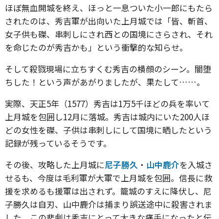
ほぼ無血開城を終え、ほっと一息ついた小一郎にもたら
されたのは、秀吉軍が出向いた上月城では「皆、斬首、
女子供も磔、串刺しにされ西との国境にさらされ、それ
を命じたのが秀吉かも」という衝撃的な知らせ。
そして殺戮現場に立ちすくむ秀吉の横顔のシーン。闇堕
ちした！という声があがりましたが、果たして……。
実際、天正5年（1577）秀吉は1万5千ほどの兵を率いて
上月城を包囲し12月に落城。秀吉は城内にいた200人ほ
どの女性を磔、子供は串刺しにして国境に晒したという
記録が残っているそうです。
その後、攻略した上月城に
尼子勝久
・
山中鹿介
を入城さ
せるも、今度は毛利軍が大軍で上月城を包囲。信長に救
援を求めるも援軍は出されず。籠城のすえに降伏し、尼
子勝久は自刃、山中鹿介は捕まり誤送途中に殺害されま
した。この悲劇は秀吉にとって大きな痛手になったと伝