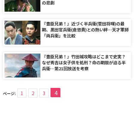
の悲劇
『豊臣兄弟！』近づく半兵衛(菅田将暉)の最
期、黒田官兵衛(倉悠貴)との熱い絆…天才軍師
「両兵衛」を比較
『豊臣兄弟！』竹田城攻略はどこまで史実？
なぜ秀吉は女子供を処刑？命の期限が迫る半
兵衛…第21回放送を考察
4
1
2
3
ページ: