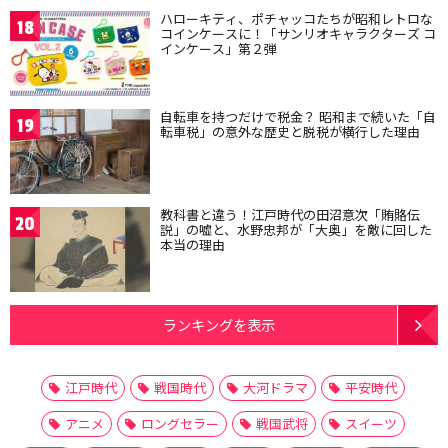
ハローキティ、ポチャッコたちが昭和レトロな
18
コインケースに！「サンリオキャラクターズ コ
インケース」第２弾
自転車を持つだけで税金？ 昭和まで続いた「自
19
転車税」の意外な歴史と脱税が横行した理由
教科書と違う！江戸時代の田沼意次「賄賂伝
20
説」の嘘と、水野忠邦が「大奥」を敵に回した
本当の理由
ランキングを表示
江戸時代
戦国時代
大河ドラマ
平安時代
アニメ
ロングセラー
戦国武将
スイーツ