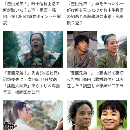
『豊臣兄弟！』織田信長上洛で
『豊臣兄弟！』直を失った小一
何が動いた？お市・家康・義
郎は何を誓ったのか――竹中半兵衛
昭…第10回の重要ポイントを解
の知略と斎藤龍興の末路…第9回
説
振り返り
『豊臣兄弟！』秀吉(池松壮亮)、
『豊臣兄弟！』で藤吉郎を裏切
記憶喪失に…次回6月7日放送
った横川甚内（勝村政信）は実
「播磨大誤算」あらすじ＆場面
在した？調査した結果がコチラ
写真、相関図が公開