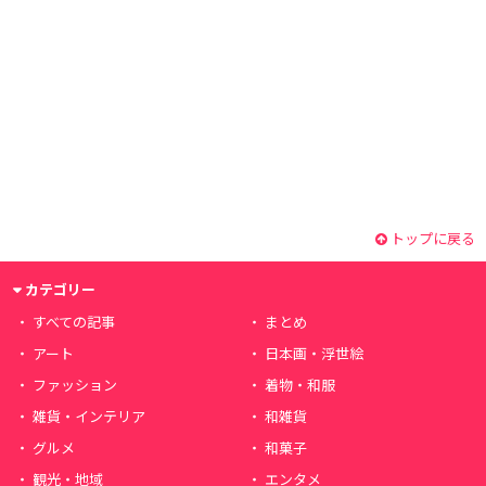
トップに戻る
カテゴリー
すべての記事
まとめ
アート
日本画・浮世絵
ファッション
着物・和服
雑貨・インテリア
和雑貨
グルメ
和菓子
観光・地域
エンタメ