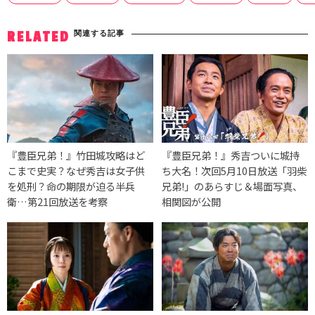
関連する記事
RELATED
『豊臣兄弟！』竹田城攻略はど
『豊臣兄弟！』秀吉ついに城持
こまで史実？なぜ秀吉は女子供
ち大名！次回5月10日放送「羽柴
を処刑？命の期限が迫る半兵
兄弟!」のあらすじ＆場面写真、
衛…第21回放送を考察
相関図が公開