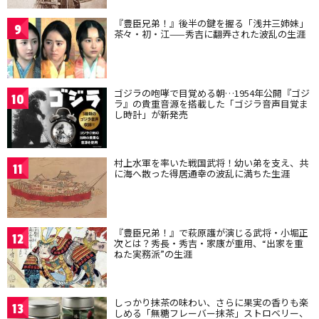
『豊臣兄弟！』後半の鍵を握る「浅井三姉妹」
9
茶々・初・江——秀吉に翻弄された波乱の生涯
ゴジラの咆哮で目覚める朝…1954年公開『ゴジ
10
ラ』の貴重音源を搭載した「ゴジラ音声目覚ま
し時計」が新発売
村上水軍を率いた戦国武将！幼い弟を支え、共
11
に海へ散った得居通幸の波乱に満ちた生涯
『豊臣兄弟！』で萩原護が演じる武将・小堀正
12
次とは？秀長・秀吉・家康が重用、“出家を重
ねた実務派”の生涯
しっかり抹茶の味わい、さらに果実の香りも楽
13
しめる「無糖フレーバー抹茶」ストロベリー、