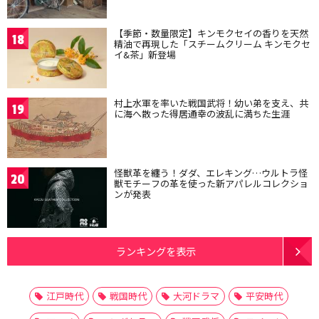
【季節・数量限定】キンモクセイの香りを天然
18
精油で再現した「スチームクリーム キンモクセ
イ&茶」新登場
村上水軍を率いた戦国武将！幼い弟を支え、共
19
に海へ散った得居通幸の波乱に満ちた生涯
怪獣革を纏う！ダダ、エレキング…ウルトラ怪
20
獣モチーフの革を使った新アパレルコレクショ
ンが発表
ランキングを表示
江戸時代
戦国時代
大河ドラマ
平安時代