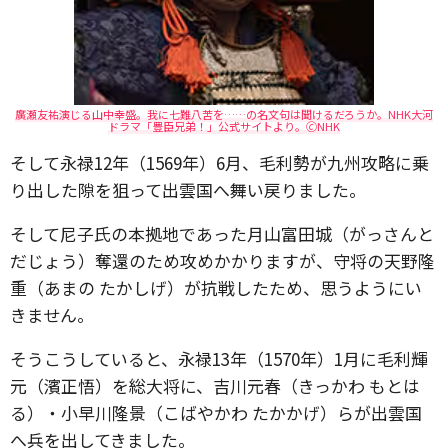
廣瀬友祐演じる山中幸盛。我に七難八苦を……の名文句は聞けるだろうか。NHK大河
ドラマ「豊臣兄弟！」公式サイトより。🄫NHK
そして永禄12年（1569年）6月、毛利勢が九州攻略に乗
り出した隙を狙って出雲国へ舞い戻りました。
そして尼子氏の本拠地であった月山富田城（がっさんと
だじょう）奪還のため攻めかかりますが、守将の天野隆
重（あまの たかしげ）が抗戦したため、思うようにい
きません。
そうこうしていると、永禄13年（1570年）1月に毛利輝
元（濱正悟）を総大将に、吉川元春（きっかわ もとは
る）・小早川隆景（こばやかわ たかかげ）らが出雲国
へ兵を出してきました。