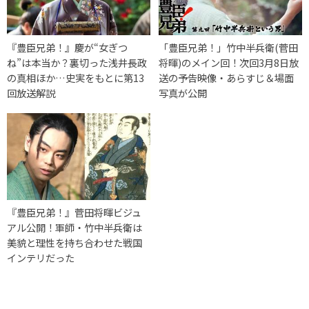
『豊臣兄弟！』慶が“女ぎつ
「豊臣兄弟！」竹中半兵衛(菅田
ね”は本当か？裏切った浅井長政
将暉)のメイン回！次回3月8日放
の真相ほか…史実をもとに第13
送の予告映像・あらすじ＆場面
回放送解説
写真が公開
『豊臣兄弟！』菅田将暉ビジュ
アル公開！軍師・竹中半兵衛は
美貌と理性を持ち合わせた戦国
インテリだった