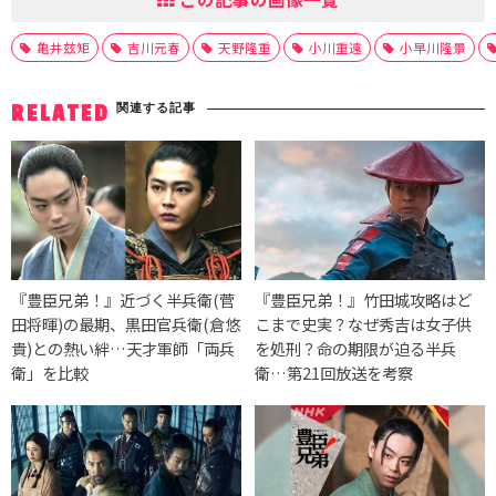
亀井玆矩
吉川元春
天野隆重
小川重遠
小早川隆景
関連する記事
RELATED
『豊臣兄弟！』近づく半兵衛(菅
『豊臣兄弟！』竹田城攻略はど
田将暉)の最期、黒田官兵衛(倉悠
こまで史実？なぜ秀吉は女子供
貴)との熱い絆…天才軍師「両兵
を処刑？命の期限が迫る半兵
衛」を比較
衛…第21回放送を考察