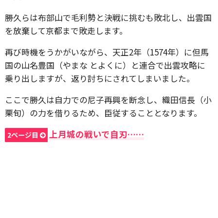
勝久らは布部山で毛利勢と決戦に挑むも敗北し、出雲国
を放棄して京都まで敗走します。
再び時機をうかがいながら、天正2年（1574年）に但馬
国の山名豊国（やまな とよくに）と連合で出雲攻略に
乗り出しますが、返り討ちにされてしまいました。
ここで勝久は自力での尼子再興を断念し、織田信長（小
栗旬）の力を借りるため、臣従することとなります。
上月城の戦いで自刃……
2ページ目