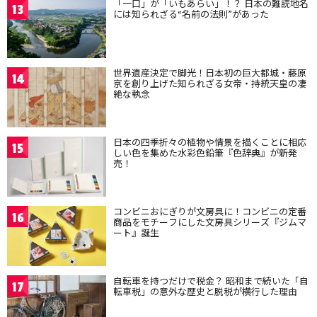
「一口」が「いもあらい」！？ 日本の難読地名
13
には知られざる“名前の法則”があった
世界遺産決定で脚光！日本初の巨大都城・藤原
14
京を創り上げた知られざる女帝・持統天皇の凄
絶な執念
日本の四季折々の植物や情景を描くことに相応
15
しい色を集めた水彩色鉛筆『色辞典』が新発
売！
コンビニおにぎりが文房具に！コンビニの定番
16
商品をモチーフにした文房具シリーズ『ジムマ
ート』誕生
自転車を持つだけで税金？ 昭和まで続いた「自
17
転車税」の意外な歴史と脱税が横行した理由