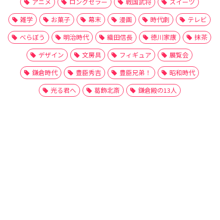
アニメ
ロングセラー
戦国武将
スイーツ
雑学
お菓子
幕末
漫画
時代劇
テレビ
べらぼう
明治時代
織田信長
徳川家康
抹茶
デザイン
文房具
フィギュア
展覧会
鎌倉時代
豊臣秀吉
豊臣兄弟！
昭和時代
光る君へ
葛飾北斎
鎌倉殿の13人