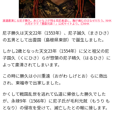
渡邉蒼演じる尼子勝久。あどけなさが残る若武者姿に、胸が痛むのはなぜだろう。NHK
大河ドラマ「豊臣兄弟！」公式サイトより。🄫NHK
尼子勝久は天文22年（1553年）、尼子誠久（まさひさ）
の五男として出雲国（島根県東部）で誕生しました。
しかし2歳となった天文23年（1554年）に父と祖父の尼
子国久（くにひさ）らが惣領の尼子晴久（はるひさ）に
よって粛清されてしまいます。
この時に勝久は小川重遠（おがわ しげとお）らに救出
され、東福寺で出家しました。
かくして戦国乱世を逃れて仏道に帰依した勝久でした
が、永禄9年（1566年）に尼子氏が毛利元就（もうり も
となり）の侵攻を受けて、滅亡したとの報に接します。