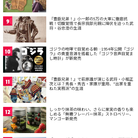
『豊臣兄弟！』小一郎の5万の大軍に徹底抗
9
戦！切腹覚悟で長宗我部元親に降伏を迫った武
将・谷忠澄の生涯
ゴジラの咆哮で目覚める朝…1954年公開『ゴジ
10
ラ』の貴重音源を搭載した「ゴジラ音声目覚ま
し時計」が新発売
『豊臣兄弟！』で萩原護が演じる武将・小堀正
11
次とは？秀長・秀吉・家康が重用、“出家を重
ねた実務派”の生涯
しっかり抹茶の味わい、さらに果実の香りも楽
12
しめる「無糖フレーバー抹茶」ストロベリー、
マンゴー新発売