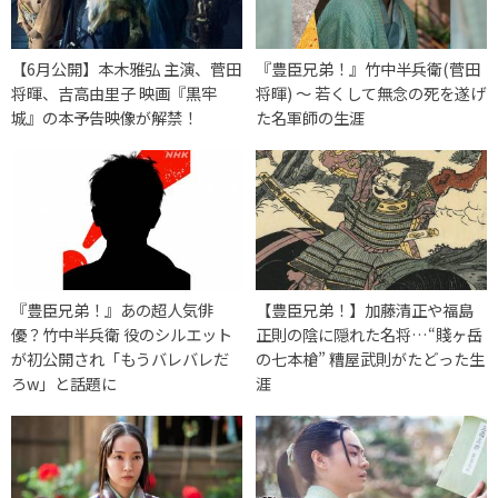
【6月公開】本木雅弘 主演、菅田
『豊臣兄弟！』竹中半兵衛(菅田
将暉、吉高由里子 映画『黒牢
将暉) 〜 若くして無念の死を遂げ
城』の本予告映像が解禁！
た名軍師の生涯
『豊臣兄弟！』あの超人気俳
【豊臣兄弟！】加藤清正や福島
優？竹中半兵衛 役のシルエット
正則の陰に隠れた名将…“賤ヶ岳
が初公開され「もうバレバレだ
の七本槍” 糟屋武則がたどった生
ろw」と話題に
涯