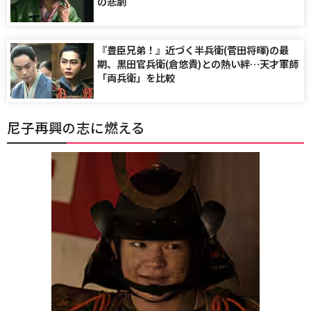
の悲劇
『豊臣兄弟！』近づく半兵衛(菅田将暉)の最
期、黒田官兵衛(倉悠貴)との熱い絆…天才軍師
「両兵衛」を比較
尼子再興の志に燃える