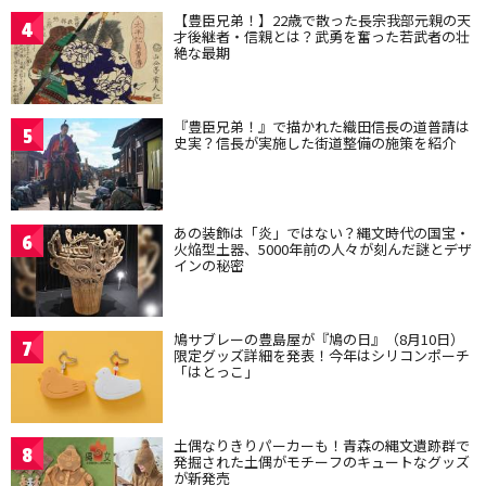
【豊臣兄弟！】22歳で散った長宗我部元親の天
4
才後継者・信親とは？武勇を奮った若武者の壮
絶な最期
『豊臣兄弟！』で描かれた織田信長の道普請は
5
史実？信長が実施した街道整備の施策を紹介
あの装飾は「炎」ではない？縄文時代の国宝・
6
火焔型土器、5000年前の人々が刻んだ謎とデザ
インの秘密
鳩サブレーの豊島屋が『鳩の日』（8月10日）
7
限定グッズ詳細を発表！今年はシリコンポーチ
「はとっこ」
土偶なりきりパーカーも！青森の縄文遺跡群で
8
発掘された土偶がモチーフのキュートなグッズ
が新発売