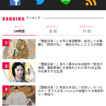
ランキング
RANKING
DAILY
WEEKLY
MONTHLY
24時間
週 間
月 間
『豊臣兄弟！』お市と柴田勝家、自刃しての最
1
期と「辞世の句」…運命を共にした２人の悲劇
『豊臣兄弟！』茶々＝悪女はほぼ創作？秀吉が
2
溺愛、豊臣家滅亡を背負わされた茶々(井上和)
の壮絶すぎる生涯
【豊臣兄弟！】秀吉は本当に「女狂い」だった
3
のか？ 天下人を彩った11人の側室たちを時系列
で一挙紹介