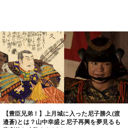
【豊臣兄弟！】上月城に入った尼子勝久(渡
邉蒼)とは？山中幸盛と尼子再興を夢見るも