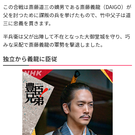
この合戦は斎藤道三の嫡男である斎藤義龍（DAIGO）が
父を討つために謀叛の兵を挙げたもので、竹中父子は道
三に忠義を貫きます。
半兵衛は父が出陣して不在となった大御堂城を守り、巧
みな采配で斎藤義龍の軍勢を撃退しました。
独立から義龍に臣従