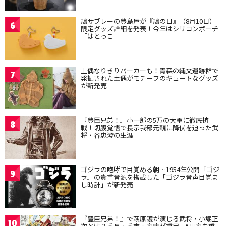
鳩サブレーの豊島屋が『鳩の日』（8月10日）
6
限定グッズ詳細を発表！今年はシリコンポーチ
「はとっこ」
土偶なりきりパーカーも！青森の縄文遺跡群で
7
発掘された土偶がモチーフのキュートなグッズ
が新発売
『豊臣兄弟！』小一郎の5万の大軍に徹底抗
8
戦！切腹覚悟で長宗我部元親に降伏を迫った武
将・谷忠澄の生涯
ゴジラの咆哮で目覚める朝…1954年公開『ゴジ
9
ラ』の貴重音源を搭載した「ゴジラ音声目覚ま
し時計」が新発売
『豊臣兄弟！』で萩原護が演じる武将・小堀正
10