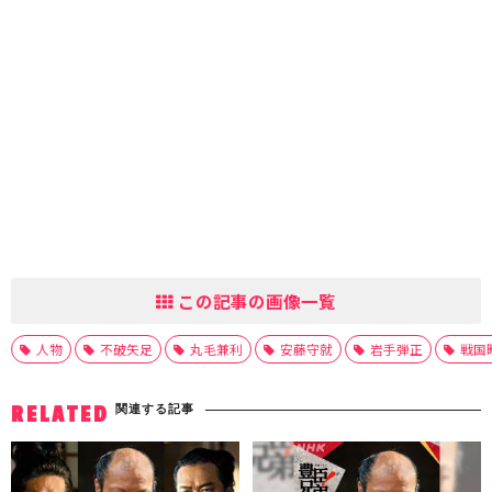
この記事の画像一覧
人物
不破矢足
丸毛兼利
安藤守就
岩手弾正
戦国
関連する記事
RELATED