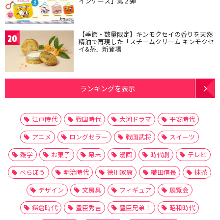
インケース」第２弾
【季節・数量限定】キンモクセイの香りを天然
20
精油で再現した「スチームクリーム キンモクセ
イ&茶」新登場
ランキングを表示
江戸時代
戦国時代
大河ドラマ
平安時代
アニメ
ロングセラー
戦国武将
スイーツ
雑学
お菓子
幕末
漫画
時代劇
テレビ
べらぼう
明治時代
徳川家康
織田信長
抹茶
デザイン
文房具
フィギュア
展覧会
鎌倉時代
豊臣秀吉
豊臣兄弟！
昭和時代