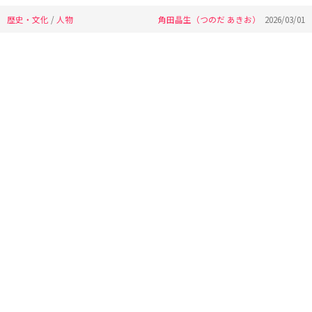
歴史・文化
/
人物
角田晶生（つのだ あきお）
2026/03/01