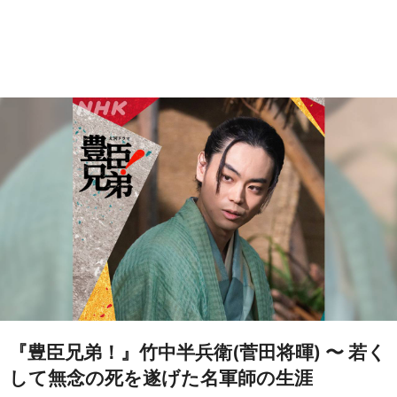
『豊臣兄弟！』竹中半兵衛(菅田将暉) 〜 若く
して無念の死を遂げた名軍師の生涯