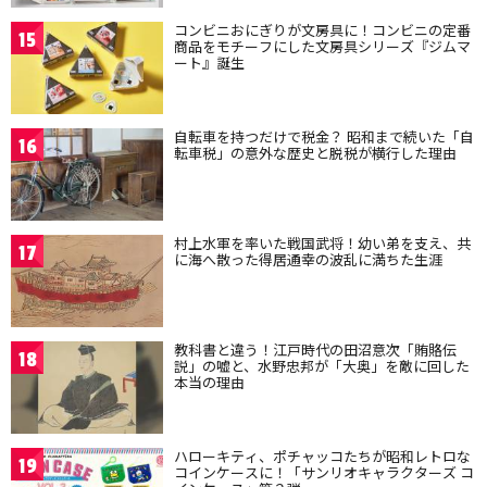
コンビニおにぎりが文房具に！コンビニの定番
15
商品をモチーフにした文房具シリーズ『ジムマ
ート』誕生
自転車を持つだけで税金？ 昭和まで続いた「自
16
転車税」の意外な歴史と脱税が横行した理由
村上水軍を率いた戦国武将！幼い弟を支え、共
17
に海へ散った得居通幸の波乱に満ちた生涯
教科書と違う！江戸時代の田沼意次「賄賂伝
18
説」の嘘と、水野忠邦が「大奥」を敵に回した
本当の理由
ハローキティ、ポチャッコたちが昭和レトロな
19
コインケースに！「サンリオキャラクターズ コ