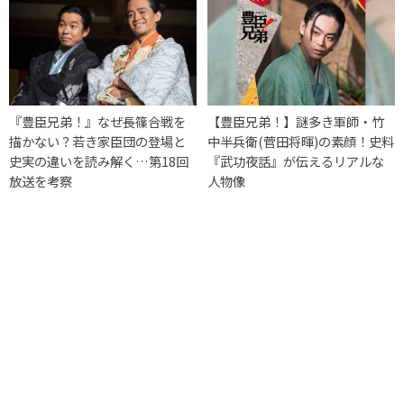
『豊臣兄弟！』なぜ長篠合戦を
【豊臣兄弟！】謎多き軍師・竹
描かない？若き家臣団の登場と
中半兵衛(菅田将暉)の素顔！史料
史実の違いを読み解く…第18回
『武功夜話』が伝えるリアルな
放送を考察
人物像