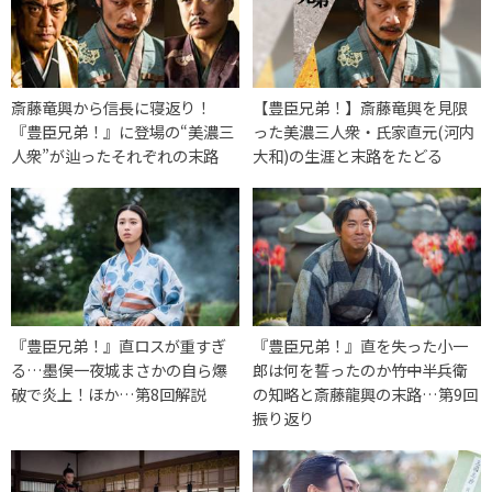
斎藤竜興から信長に寝返り！
【豊臣兄弟！】斎藤竜興を見限
『豊臣兄弟！』に登場の“美濃三
った美濃三人衆・氏家直元(河内
人衆”が辿ったそれぞれの末路
大和)の生涯と末路をたどる
『豊臣兄弟！』直ロスが重すぎ
『豊臣兄弟！』直を失った小一
る…墨俣一夜城まさかの自ら爆
郎は何を誓ったのか――竹中半兵衛
破で炎上！ほか…第8回解説
の知略と斎藤龍興の末路…第9回
振り返り