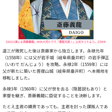
DAIGO演じる斎藤義龍。NHK大河ドラマ「豊臣兄弟！」公式サイトより。🄫NHK
道三が敗死した後は斎藤家から独立します。永禄元年
（1558年）には父が岩手城（岐阜県垂井町）の岩手弾正
（いわで だんじょう）を攻略。永禄2年（1559年）には
父が新たに築いた菩提山城（岐阜県垂井町）へ本拠地を
移転しました。
永禄3年（1560年）に父が世を去る（隠居説もあり）と
家督を継ぎ、斎藤義龍に臣従することを決断します。
たとえ主君の嫡男であっても、主君を討った謀叛人であ