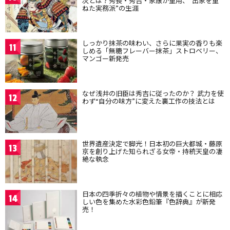
次とは？秀長・秀吉・家康が重用、“出家を重
ねた実務派”の生涯
しっかり抹茶の味わい、さらに果実の香りも楽
11
しめる「無糖フレーバー抹茶」ストロベリー、
マンゴー新発売
なぜ浅井の旧臣は秀吉に従ったのか？ 武力を使
12
わず“自分の味方”に変えた裏工作の技法とは
世界遺産決定で脚光！日本初の巨大都城・藤原
13
京を創り上げた知られざる女帝・持統天皇の凄
絶な執念
日本の四季折々の植物や情景を描くことに相応
14
しい色を集めた水彩色鉛筆『色辞典』が新発
売！