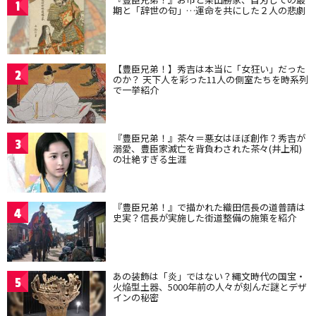
1
期と「辞世の句」…運命を共にした２人の悲劇
【豊臣兄弟！】秀吉は本当に「女狂い」だった
2
のか？ 天下人を彩った11人の側室たちを時系列
で一挙紹介
『豊臣兄弟！』茶々＝悪女はほぼ創作？秀吉が
3
溺愛、豊臣家滅亡を背負わされた茶々(井上和)
の壮絶すぎる生涯
『豊臣兄弟！』で描かれた織田信長の道普請は
4
史実？信長が実施した街道整備の施策を紹介
あの装飾は「炎」ではない？縄文時代の国宝・
5
火焔型土器、5000年前の人々が刻んだ謎とデザ
インの秘密