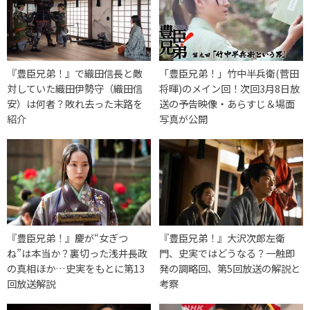
『豊臣兄弟！』で織田信長と敵
「豊臣兄弟！」竹中半兵衛(菅田
対していた織田伊勢守（織田信
将暉)のメイン回！次回3月8日放
安）は何者？敗れ去った末路を
送の予告映像・あらすじ＆場面
紹介
写真が公開
『豊臣兄弟！』慶が“女ぎつ
『豊臣兄弟！』大沢次郎左衛
ね”は本当か？裏切った浅井長政
門、史実ではどうなる？一触即
の真相ほか…史実をもとに第13
発の調略回、第5回放送の解説と
回放送解説
考察