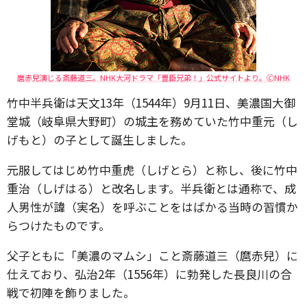
麿赤兒演じる斎藤道三。NHK大河ドラマ「豊臣兄弟！」公式サイトより。🄫NHK
竹中半兵衛は天文13年（1544年）9月11日、美濃国大御
堂城（岐阜県大野町）の城主を務めていた竹中重元（し
げもと）の子として誕生しました。
元服してはじめ竹中重虎（しげとら）と称し、後に竹中
重治（しげはる）と改名します。半兵衛とは通称で、成
人男性が諱（実名）を呼ぶことをはばかる当時の習慣か
らつけたものです。
父子ともに「美濃のマムシ」こと斎藤道三（麿赤兒）に
仕えており、弘治2年（1556年）に勃発した長良川の合
戦で初陣を飾りました。