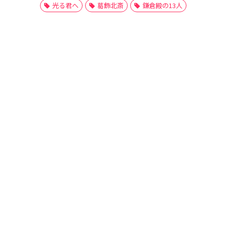
光る君へ
葛飾北斎
鎌倉殿の13人