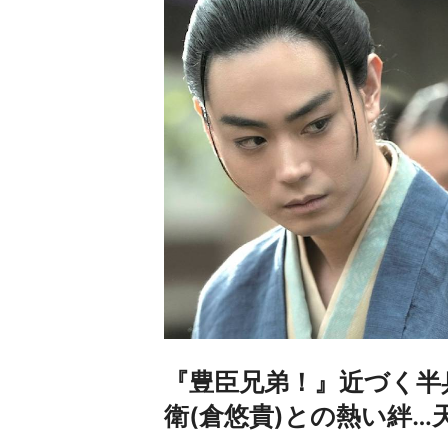
『豊臣兄弟！』近づく半
衛(倉悠貴)との熱い絆