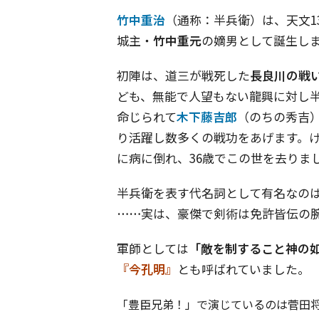
竹中重治
（通称：半兵衛）は、天文1
城主・
竹中重元
の嫡男として誕生し
初陣は、道三が戦死した
長良川の戦
ども、無能で人望もない龍興に対し
命じられて
木下藤吉郎
（のちの秀吉
り活躍し数多くの戦功をあげます。け
に病に倒れ、36歳でこの世を去りま
半兵衛を表す代名詞として有名なの
……
実は、豪傑で剣術は免許皆伝の
軍師としては
「敵を制すること神の
『今孔明』
とも呼ばれていました。
「豊臣兄弟！」で演じているのは菅田