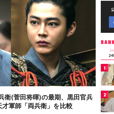
RAN
DA
2
1
2
兵衛(菅田将暉)の最期、黒田官兵
…天才軍師「両兵衛」を比較