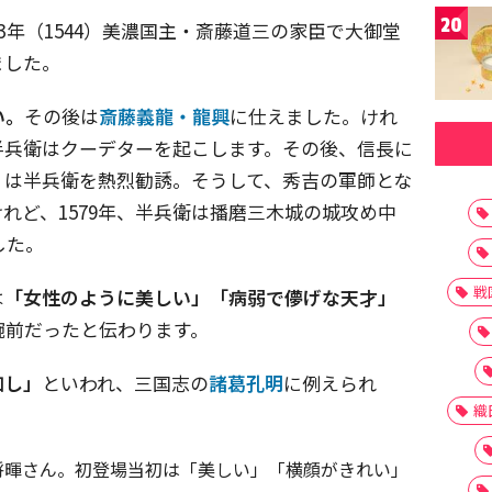
20
3年（1544）美濃国主・斎藤道三の家臣で大御堂
ました。
い。
その後は
斎藤義龍・龍興
に仕えました。けれ
半兵衛はクーデターを起こします。その後、信長に
）は半兵衛を熱烈勧誘。そうして、秀吉の軍師とな
れど、1579年、半兵衛は播磨三木城の城攻め中
した。
戦
は
「女性のように美しい」「病弱で儚げな天才」
腕前だったと伝わります。
如し」
といわれ、三国志の
諸葛孔明
に例えられ
織
将暉さん。初登場当初は「美しい」「横顔がきれい」