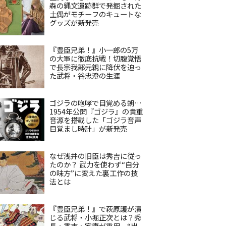
森の縄文遺跡群で発掘された
土偶がモチーフのキュートな
グッズが新発売
『豊臣兄弟！』小一郎の5万
の大軍に徹底抗戦！切腹覚悟
で長宗我部元親に降伏を迫っ
た武将・谷忠澄の生涯
ゴジラの咆哮で目覚める朝…
1954年公開『ゴジラ』の貴重
音源を搭載した「ゴジラ音声
目覚まし時計」が新発売
なぜ浅井の旧臣は秀吉に従っ
たのか？ 武力を使わず“自分
の味方”に変えた裏工作の技
法とは
『豊臣兄弟！』で萩原護が演
じる武将・小堀正次とは？秀
長・秀吉・家康が重用、“出