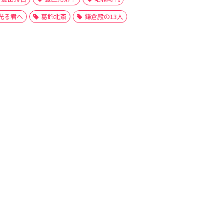
光る君へ
葛飾北斎
鎌倉殿の13人