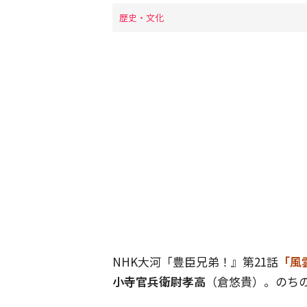
歴史・文化
NHK大河「豊臣兄弟！』第21話
「風
小寺官兵衛尉孝高
（倉悠貴）。のち