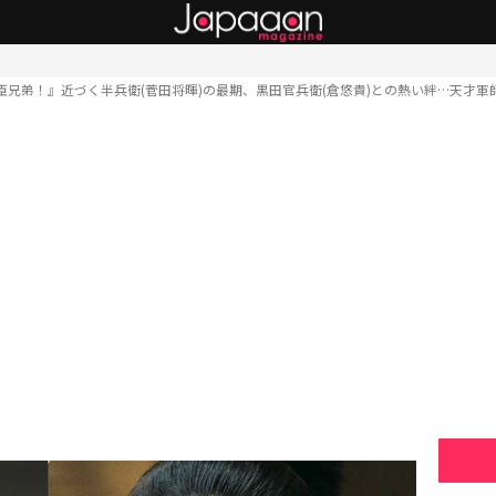
臣兄弟！』近づく半兵衛(菅田将暉)の最期、黒田官兵衛(倉悠貴)との熱い絆…天才軍