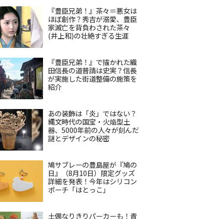
『豊臣兄弟！』茶々＝悪女は
ほぼ創作？秀吉が溺愛、豊臣
家滅亡を背負わされた茶々
(井上和)の壮絶すぎる生涯
『豊臣兄弟！』で描かれた織
田信長の道普請は史実？信長
が実施した街道整備の施策を
紹介
あの装飾は「炎」ではない？
縄文時代の国宝・火焔型土
器、5000年前の人々が刻んだ
謎とデザインの秘密
鳩サブレーの豊島屋が『鳩の
日』（8月10日）限定グッズ
詳細を発表！今年はシリコン
ポーチ「はとっこ」
土偶なりきりパーカーも！青