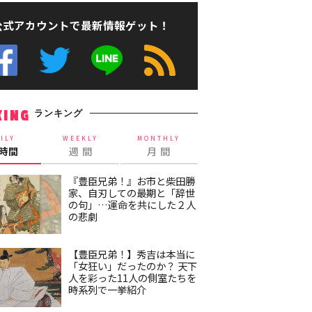
公式アカウントで最新情報ゲット！
ランキング
KING
ILY
WEEKLY
MONTHLY
4時間
週 間
月 間
『豊臣兄弟！』お市と柴田勝
家、自刃しての最期と「辞世
の句」…運命を共にした２人
の悲劇
【豊臣兄弟！】秀吉は本当に
「女狂い」だったのか？ 天下
人を彩った11人の側室たちを
時系列で一挙紹介