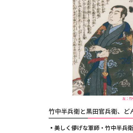
左：竹
竹中半兵衛と黒田官兵衛、ど
▪️美しく儚げな軍師・竹中半兵