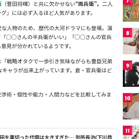
7
衛
（菅田将暉）と共に欠かせない
“両兵衛”。
二人
ング」には必ず入るほど人気があります。
欠な人物のため、歴代の大河ドラマにも登場。演
8
て「◯◯さんの半兵衛がいい」「◯◯さんの官兵
も意見が分かれているようです。
は「戦略オタクで一歩引き気味ながらも豊臣兄弟
9
なキャラが出来上がっています。倉・官兵衛はど
交渉術・個性や能力・人間力などを比較してみま
10
11
田を裏切った代償は大きすぎた… 別所長治(下川恭