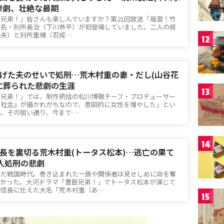
惨劇、壮絶な最期
臣兄弟！」皆さんも楽しんでいますか？第21回放送「風雲！竹
大名・別所長治（下川恭平）が初登場していました。二人の叔
美央）と別所重棟（忍成…
12
げた夫のせいで処刑…荒木村重の妻・だし(山谷花
に葬られた悲劇の生涯
13
臣兄弟！」では、制作統括の松川博敬チーフ・プロデューサー
男社会』が描かれがちなので、意図的に女性を増やした」とい
た。その狙い通り、今まで…
14
長を裏切る荒木村重(トータス松本)…逃亡の果て
0人処刑の悲劇
いだ戦国時代。巻き込まれた一族や関係者は見せしめに命を奪
なかった。大河ドラマ「豊臣兄弟！」でトータス松本が演じて
田信長に仕えた大名「荒木村重（あ…
15