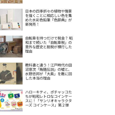
日本の四季折々の植物や情景
を描くことに相応しい色を集
めた水彩色鉛筆『色辞典』が
新発売！
自転車を持つだけで税金？ 昭
和まで続いた「自転車税」の
意外な歴史と脱税が横行した
理由
教科書と違う！江戸時代の田
沼意次「賄賂伝説」の嘘と、
水野忠邦が「大奥」を敵に回
した本当の理由
ハローキティ、ポチャッコた
ちが昭和レトロなコインケー
スに！「サンリオキャラクタ
ーズ コインケース」第２弾