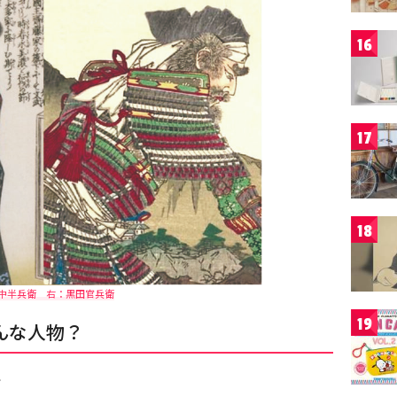
16
17
18
中半兵衛 右：黒田官兵衛
19
んな人物？
衛