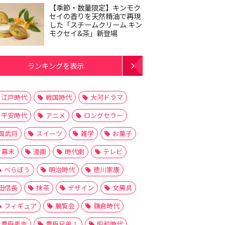
【季節・数量限定】キンモク
セイの香りを天然精油で再現
した「スチームクリーム キン
モクセイ&茶」新登場
ランキングを表示
江戸時代
戦国時代
大河ドラマ
平安時代
アニメ
ロングセラー
国武将
スイーツ
雑学
お菓子
幕末
漫画
時代劇
テレビ
べらぼう
明治時代
徳川家康
田信長
抹茶
デザイン
文房具
フィギュア
展覧会
鎌倉時代
豊臣秀吉
豊臣兄弟！
昭和時代