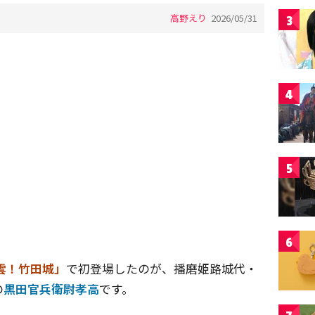
高野えり
2026/05/31
3
4
5
6
雲！竹田城」
で初登場したのが、播磨姫路城代・
の
黒田官兵衛尉孝高
です。