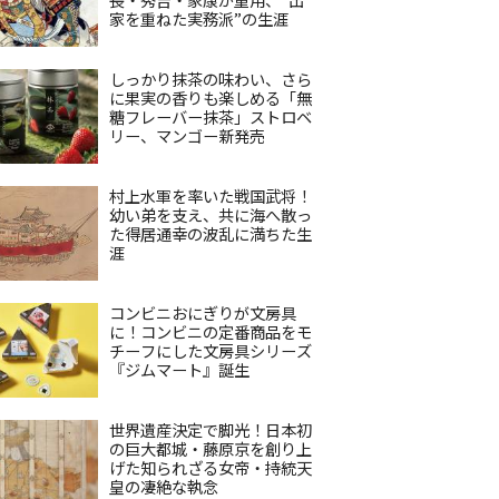
家を重ねた実務派”の生涯
しっかり抹茶の味わい、さら
に果実の香りも楽しめる「無
糖フレーバー抹茶」ストロベ
リー、マンゴー新発売
村上水軍を率いた戦国武将！
幼い弟を支え、共に海へ散っ
た得居通幸の波乱に満ちた生
涯
コンビニおにぎりが文房具
に！コンビニの定番商品をモ
チーフにした文房具シリーズ
『ジムマート』誕生
世界遺産決定で脚光！日本初
の巨大都城・藤原京を創り上
げた知られざる女帝・持統天
皇の凄絶な執念