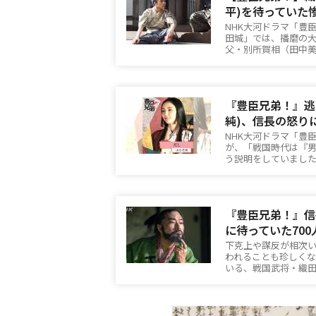
平)を待っていた
NHK大河ドラマ「豊
田城」では、播磨の
父・別所賀相（田中
『豊臣兄弟！』逃
純)、信長の怒り
NHK大河ドラマ「豊
が、「戦国時代は『
う説明をしていまし
『豊臣兄弟！』信
に待っていた70
下克上や謀反が相次
われることも珍しく
いる、戦国武将・織