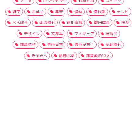
アニメ
ロングセラー
戦国武将
スイーツ
雑学
お菓子
幕末
漫画
時代劇
テレビ
べらぼう
明治時代
徳川家康
織田信長
抹茶
デザイン
文房具
フィギュア
展覧会
鎌倉時代
豊臣秀吉
豊臣兄弟！
昭和時代
光る君へ
葛飾北斎
鎌倉殿の13人