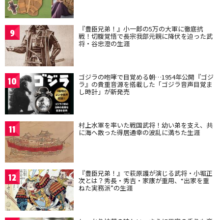
『豊臣兄弟！』小一郎の5万の大軍に徹底抗
9
戦！切腹覚悟で長宗我部元親に降伏を迫った武
将・谷忠澄の生涯
ゴジラの咆哮で目覚める朝…1954年公開『ゴジ
10
ラ』の貴重音源を搭載した「ゴジラ音声目覚ま
し時計」が新発売
村上水軍を率いた戦国武将！幼い弟を支え、共
11
に海へ散った得居通幸の波乱に満ちた生涯
『豊臣兄弟！』で萩原護が演じる武将・小堀正
12
次とは？秀長・秀吉・家康が重用、“出家を重
ねた実務派”の生涯