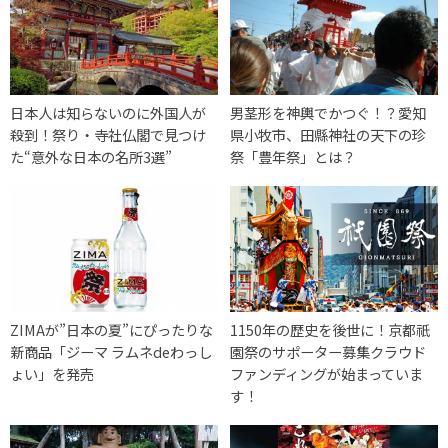
日本人は知らないのに外国人が
男茎形を神輿でかつぐ！？愛知
殺到！祭り・寺社仏閣で見つけ
県小牧市、田縣神社の天下の珍
た“意外な日本の名所3選”
祭「豊年祭」とは？
ZIMAが”日本の夏”にぴったりな
1150年の歴史を後世に！京都祇
新商品「ジーマ ラムネdeわっし
園祭のサポーター募集クラウド
ょい」を発売
ファンディングが始まっていま
す！