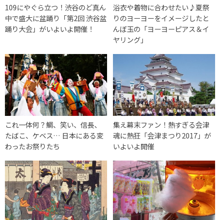
109にやぐら立つ！渋谷のど真ん
浴衣や着物に合わせたい♪夏祭
中で盛大に盆踊り「第2回 渋谷盆
りのヨーヨーをイメージしたと
踊り大会」がいよいよ開催！
んぼ玉の「ヨーヨーピアス＆イ
ヤリング」
これ一体何？鯛、笑い、信長、
集え幕末ファン！熱すぎる会津
たばこ、ケベス… 日本にある変
魂に熱狂「会津まつり2017」が
わったお祭りたち
いよいよ開催