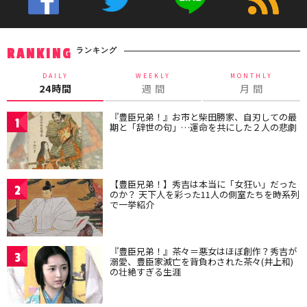
ランキング
RANKING
DAILY
WEEKLY
MONTHLY
24時間
週 間
月 間
『豊臣兄弟！』お市と柴田勝家、自刃しての最
1
期と「辞世の句」…運命を共にした２人の悲劇
【豊臣兄弟！】秀吉は本当に「女狂い」だった
2
のか？ 天下人を彩った11人の側室たちを時系列
で一挙紹介
『豊臣兄弟！』茶々＝悪女はほぼ創作？秀吉が
3
溺愛、豊臣家滅亡を背負わされた茶々(井上和)
の壮絶すぎる生涯