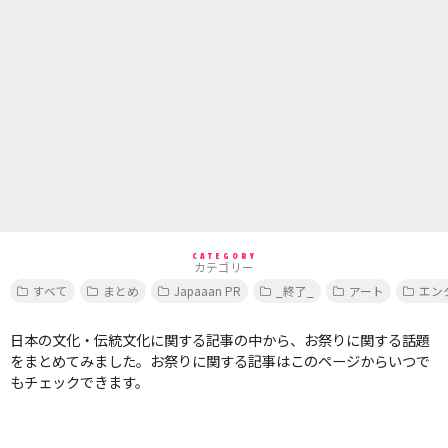
CATEGORY
カテゴリー
すべて
まとめ
Japaaan PR
_終了_
アート
エン
日本の文化・伝統文化に関する記事の中から、お祭りに関する話題
をまとめてみました。お祭りに関する記事はこのページからいつで
もチェックできます。