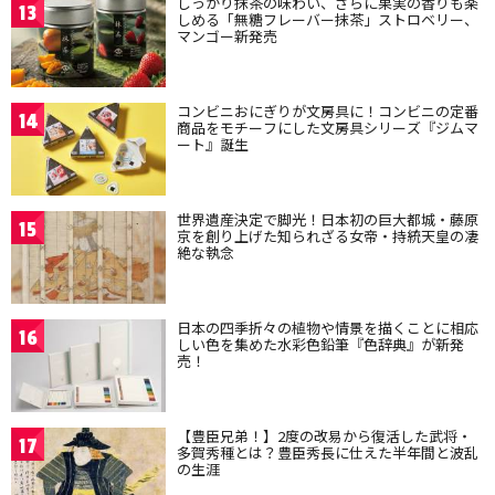
しっかり抹茶の味わい、さらに果実の香りも楽
13
しめる「無糖フレーバー抹茶」ストロベリー、
マンゴー新発売
コンビニおにぎりが文房具に！コンビニの定番
14
商品をモチーフにした文房具シリーズ『ジムマ
ート』誕生
世界遺産決定で脚光！日本初の巨大都城・藤原
15
京を創り上げた知られざる女帝・持統天皇の凄
絶な執念
日本の四季折々の植物や情景を描くことに相応
16
しい色を集めた水彩色鉛筆『色辞典』が新発
売！
【豊臣兄弟！】2度の改易から復活した武将・
17
多賀秀種とは？豊臣秀長に仕えた半年間と波乱
の生涯