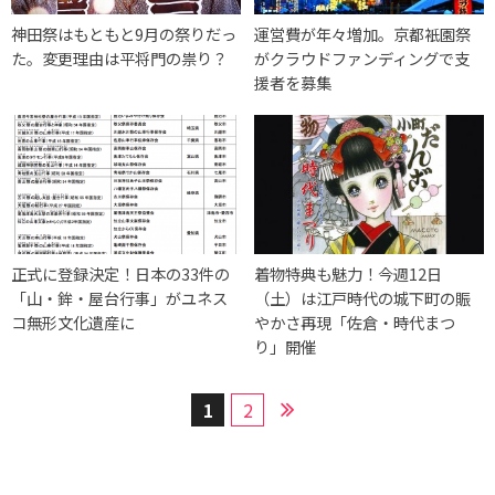
神田祭はもともと9月の祭りだっ
運営費が年々増加。京都衹園祭
た。変更理由は平将門の祟り？
がクラウドファンディングで支
援者を募集
正式に登録決定！日本の33件の
着物特典も魅力！今週12日
「山・鉾・屋台行事」がユネス
（土）は江戸時代の城下町の賑
コ無形文化遺産に
やかさ再現「佐倉・時代まつ
り」開催
1
2