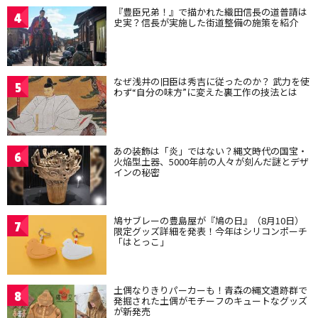
『豊臣兄弟！』で描かれた織田信長の道普請は
4
史実？信長が実施した街道整備の施策を紹介
なぜ浅井の旧臣は秀吉に従ったのか？ 武力を使
5
わず“自分の味方”に変えた裏工作の技法とは
あの装飾は「炎」ではない？縄文時代の国宝・
6
火焔型土器、5000年前の人々が刻んだ謎とデザ
インの秘密
鳩サブレーの豊島屋が『鳩の日』（8月10日）
7
限定グッズ詳細を発表！今年はシリコンポーチ
「はとっこ」
土偶なりきりパーカーも！青森の縄文遺跡群で
8
発掘された土偶がモチーフのキュートなグッズ
が新発売