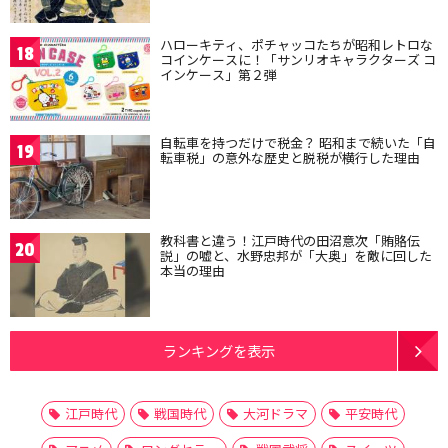
ハローキティ、ポチャッコたちが昭和レトロな
18
コインケースに！「サンリオキャラクターズ コ
インケース」第２弾
自転車を持つだけで税金？ 昭和まで続いた「自
19
転車税」の意外な歴史と脱税が横行した理由
教科書と違う！江戸時代の田沼意次「賄賂伝
20
説」の嘘と、水野忠邦が「大奥」を敵に回した
本当の理由
ランキングを表示
江戸時代
戦国時代
大河ドラマ
平安時代