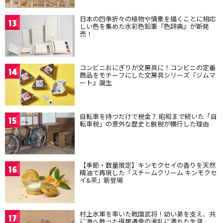
日本の四季折々の植物や情景を描くことに相応
13
しい色を集めた水彩色鉛筆『色辞典』が新発
売！
コンビニおにぎりが文房具に！コンビニの定番
14
商品をモチーフにした文房具シリーズ『ジムマ
ート』誕生
自転車を持つだけで税金？ 昭和まで続いた「自
15
転車税」の意外な歴史と脱税が横行した理由
【季節・数量限定】キンモクセイの香りを天然
16
精油で再現した「スチームクリーム キンモクセ
イ&茶」新登場
村上水軍を率いた戦国武将！幼い弟を支え、共
17
に海へ散った得居通幸の波乱に満ちた生涯