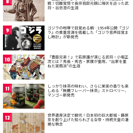
8
戦！切腹覚悟で長宗我部元親に降伏を迫った武
将・谷忠澄の生涯
ゴジラの咆哮で目覚める朝…1954年公開『ゴジ
9
ラ』の貴重音源を搭載した「ゴジラ音声目覚ま
し時計」が新発売
『豊臣兄弟！』で萩原護が演じる武将・小堀正
10
次とは？秀長・秀吉・家康が重用、“出家を重
ねた実務派”の生涯
しっかり抹茶の味わい、さらに果実の香りも楽
11
しめる「無糖フレーバー抹茶」ストロベリー、
マンゴー新発売
世界遺産決定で脚光！日本初の巨大都城・藤原
12
京を創り上げた知られざる女帝・持統天皇の凄
絶な執念