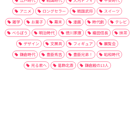
江戸時代
戦国時代
大河ドラマ
平安時代
アニメ
ロングセラー
戦国武将
スイーツ
雑学
お菓子
幕末
漫画
時代劇
テレビ
べらぼう
明治時代
徳川家康
織田信長
抹茶
デザイン
文房具
フィギュア
展覧会
鎌倉時代
豊臣秀吉
豊臣兄弟！
昭和時代
光る君へ
葛飾北斎
鎌倉殿の13人