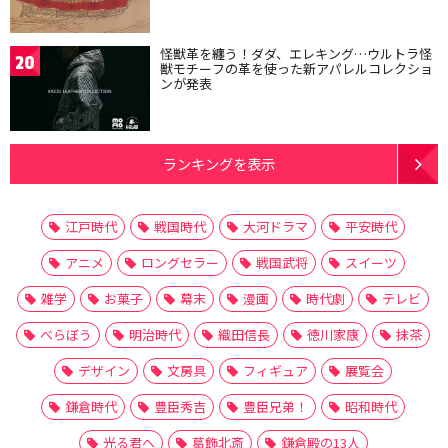
怪獣革を纏う！ダダ、エレキング…ウルトラ怪
20
獣モチーフの革を使った新アパレルコレクショ
ンが発表
ランキングを表示
江戸時代
戦国時代
大河ドラマ
平安時代
アニメ
ロングセラー
戦国武将
スイーツ
雑学
お菓子
幕末
漫画
時代劇
テレビ
べらぼう
明治時代
織田信長
徳川家康
抹茶
デザイン
文房具
フィギュア
展覧会
鎌倉時代
豊臣秀吉
豊臣兄弟！
昭和時代
光る君へ
葛飾北斎
鎌倉殿の13人