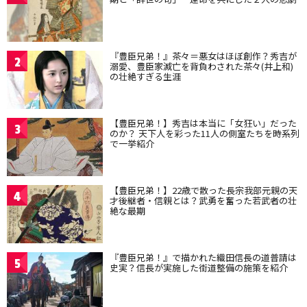
『豊臣兄弟！』茶々＝悪女はほぼ創作？秀吉が
2
溺愛、豊臣家滅亡を背負わされた茶々(井上和)
の壮絶すぎる生涯
【豊臣兄弟！】秀吉は本当に「女狂い」だった
3
のか？ 天下人を彩った11人の側室たちを時系列
で一挙紹介
【豊臣兄弟！】22歳で散った長宗我部元親の天
4
才後継者・信親とは？武勇を奮った若武者の壮
絶な最期
『豊臣兄弟！』で描かれた織田信長の道普請は
5
史実？信長が実施した街道整備の施策を紹介