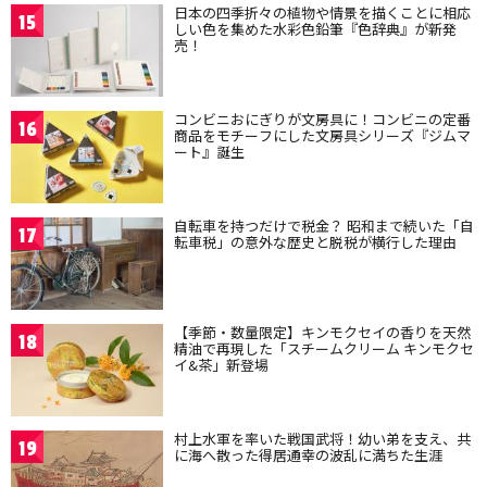
日本の四季折々の植物や情景を描くことに相応
15
しい色を集めた水彩色鉛筆『色辞典』が新発
売！
コンビニおにぎりが文房具に！コンビニの定番
16
商品をモチーフにした文房具シリーズ『ジムマ
ート』誕生
自転車を持つだけで税金？ 昭和まで続いた「自
17
転車税」の意外な歴史と脱税が横行した理由
【季節・数量限定】キンモクセイの香りを天然
18
精油で再現した「スチームクリーム キンモクセ
イ&茶」新登場
村上水軍を率いた戦国武将！幼い弟を支え、共
19
に海へ散った得居通幸の波乱に満ちた生涯