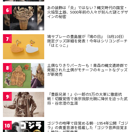
あの装飾は「炎」ではない？縄文時代の国宝・
6
火焔型土器、5000年前の人々が刻んだ謎とデザ
インの秘密
鳩サブレーの豊島屋が『鳩の日』（8月10日）
7
限定グッズ詳細を発表！今年はシリコンポーチ
「はとっこ」
土偶なりきりパーカーも！青森の縄文遺跡群で
8
発掘された土偶がモチーフのキュートなグッズ
が新発売
『豊臣兄弟！』小一郎の5万の大軍に徹底抗
9
戦！切腹覚悟で長宗我部元親に降伏を迫った武
将・谷忠澄の生涯
ゴジラの咆哮で目覚める朝…1954年公開『ゴジ
10
ラ』の貴重音源を搭載した「ゴジラ音声目覚ま
し時計」が新発売