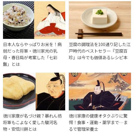
日本人ならやっぱりお米を！病
豆腐の調理法を100通り記した江
弱だった将軍・徳川家光の乳
戸時代のベストセラー『豆腐百
母・春日局が考案した「七彩
珍』は今でも価値あるレシピ本
飯」とは
徳川家康が名づけ親？暴れん坊
徳川家康の健康オタクぶりに驚
将軍もこよなく愛した駿河名
愕！食事・運動・薬学まで…ま
物・安倍川餅とは
るで管理栄養士