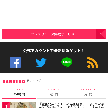
プレスリリース掲載サービス
公式アカウントで最新情報ゲット！
ランキング
RANKING
DAILY
WEEKLY
MONTHLY
24時間
週 間
月 間
『豊臣兄弟！』お市と柴田勝家、自刃しての最
1
期と「辞世の句」…運命を共にした２人の悲劇