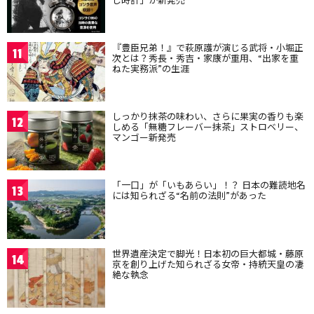
『豊臣兄弟！』で萩原護が演じる武将・小堀正
11
次とは？秀長・秀吉・家康が重用、“出家を重
ねた実務派”の生涯
しっかり抹茶の味わい、さらに果実の香りも楽
12
しめる「無糖フレーバー抹茶」ストロベリー、
マンゴー新発売
「一口」が「いもあらい」！？ 日本の難読地名
13
には知られざる“名前の法則”があった
世界遺産決定で脚光！日本初の巨大都城・藤原
14
京を創り上げた知られざる女帝・持統天皇の凄
絶な執念