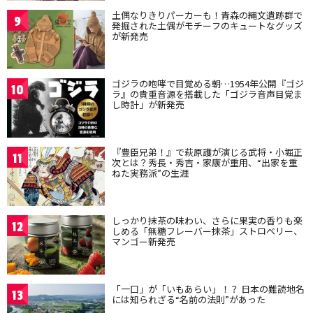
土偶なりきりパーカーも！青森の縄文遺跡群で
9
発掘された土偶がモチーフのキュートなグッズ
が新発売
ゴジラの咆哮で目覚める朝…1954年公開『ゴジ
10
ラ』の貴重音源を搭載した「ゴジラ音声目覚ま
し時計」が新発売
『豊臣兄弟！』で萩原護が演じる武将・小堀正
11
次とは？秀長・秀吉・家康が重用、“出家を重
ねた実務派”の生涯
しっかり抹茶の味わい、さらに果実の香りも楽
12
しめる「無糖フレーバー抹茶」ストロベリー、
マンゴー新発売
「一口」が「いもあらい」！？ 日本の難読地名
13
には知られざる“名前の法則”があった