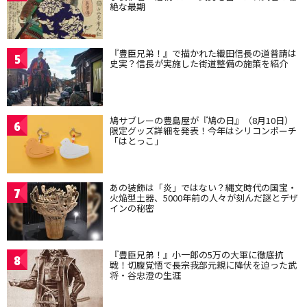
絶な最期
『豊臣兄弟！』で描かれた織田信長の道普請は
5
史実？信長が実施した街道整備の施策を紹介
鳩サブレーの豊島屋が『鳩の日』（8月10日）
6
限定グッズ詳細を発表！今年はシリコンポーチ
「はとっこ」
あの装飾は「炎」ではない？縄文時代の国宝・
7
火焔型土器、5000年前の人々が刻んだ謎とデザ
インの秘密
『豊臣兄弟！』小一郎の5万の大軍に徹底抗
8
戦！切腹覚悟で長宗我部元親に降伏を迫った武
将・谷忠澄の生涯