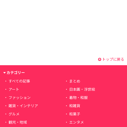
トップに戻る
カテゴリー
すべての記事
まとめ
アート
日本画・浮世絵
ファッション
着物・和服
雑貨・インテリア
和雑貨
グルメ
和菓子
観光・地域
エンタメ