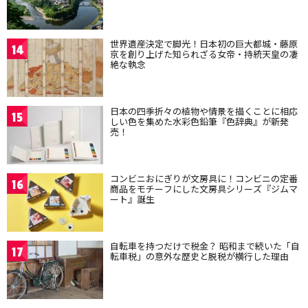
世界遺産決定で脚光！日本初の巨大都城・藤原
14
京を創り上げた知られざる女帝・持統天皇の凄
絶な執念
日本の四季折々の植物や情景を描くことに相応
15
しい色を集めた水彩色鉛筆『色辞典』が新発
売！
コンビニおにぎりが文房具に！コンビニの定番
16
商品をモチーフにした文房具シリーズ『ジムマ
ート』誕生
自転車を持つだけで税金？ 昭和まで続いた「自
17
転車税」の意外な歴史と脱税が横行した理由