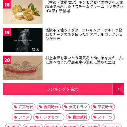
【季節・数量限定】キンモクセイの香りを天然
18
精油で再現した「スチームクリーム キンモクセ
イ&茶」新登場
怪獣革を纏う！ダダ、エレキング…ウルトラ怪
19
獣モチーフの革を使った新アパレルコレクショ
ンが発表
村上水軍を率いた戦国武将！幼い弟を支え、共
20
に海へ散った得居通幸の波乱に満ちた生涯
ランキングを表示
江戸時代
戦国時代
大河ドラマ
平安時代
アニメ
ロングセラー
戦国武将
スイーツ