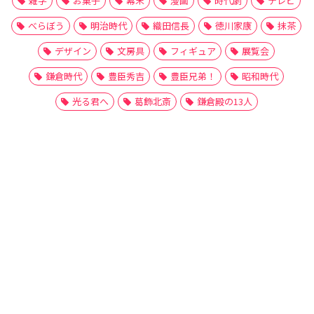
雑学
お菓子
幕末
漫画
時代劇
テレビ
べらぼう
明治時代
織田信長
徳川家康
抹茶
デザイン
文房具
フィギュア
展覧会
鎌倉時代
豊臣秀吉
豊臣兄弟！
昭和時代
光る君へ
葛飾北斎
鎌倉殿の13人