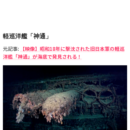
軽巡洋艦「神通」
元記事:
【映像】昭和18年に撃沈された旧日本軍の軽巡
洋艦「神通」が海底で発見される！