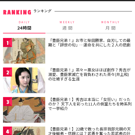
ランキング
RANKING
DAILY
WEEKLY
MONTHLY
24時間
週 間
月 間
『豊臣兄弟！』お市と柴田勝家、自刃しての最
1
期と「辞世の句」…運命を共にした２人の悲劇
『豊臣兄弟！』茶々＝悪女はほぼ創作？秀吉が
2
溺愛、豊臣家滅亡を背負わされた茶々(井上和)
の壮絶すぎる生涯
【豊臣兄弟！】秀吉は本当に「女狂い」だった
3
のか？ 天下人を彩った11人の側室たちを時系列
で一挙紹介
【豊臣兄弟！】22歳で散った長宗我部元親の天
4
才後継者・信親とは？武勇を奮った若武者の壮