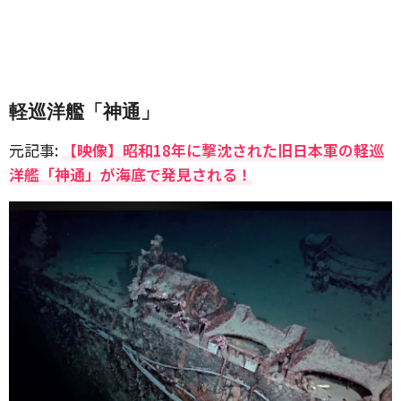
軽巡洋艦「神通」
元記事:
【映像】昭和18年に撃沈された旧日本軍の軽巡
洋艦「神通」が海底で発見される！