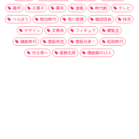
雑学
お菓子
幕末
漫画
時代劇
テレビ
べらぼう
明治時代
徳川家康
織田信長
抹茶
デザイン
文房具
フィギュア
展覧会
鎌倉時代
豊臣秀吉
豊臣兄弟！
昭和時代
光る君へ
葛飾北斎
鎌倉殿の13人