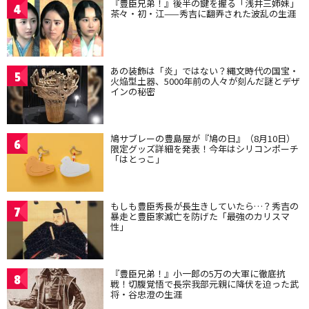
『豊臣兄弟！』後半の鍵を握る「浅井三姉妹」
4
茶々・初・江——秀吉に翻弄された波乱の生涯
あの装飾は「炎」ではない？縄文時代の国宝・
5
火焔型土器、5000年前の人々が刻んだ謎とデザ
インの秘密
鳩サブレーの豊島屋が『鳩の日』（8月10日）
6
限定グッズ詳細を発表！今年はシリコンポーチ
「はとっこ」
もしも豊臣秀長が長生きしていたら…？秀吉の
7
暴走と豊臣家滅亡を防げた「最強のカリスマ
性」
『豊臣兄弟！』小一郎の5万の大軍に徹底抗
8
戦！切腹覚悟で長宗我部元親に降伏を迫った武
将・谷忠澄の生涯