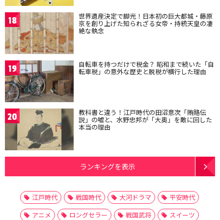
世界遺産決定で脚光！日本初の巨大都城・藤原
18
京を創り上げた知られざる女帝・持統天皇の凄
絶な執念
自転車を持つだけで税金？ 昭和まで続いた「自
19
転車税」の意外な歴史と脱税が横行した理由
教科書と違う！江戸時代の田沼意次「賄賂伝
20
説」の嘘と、水野忠邦が「大奥」を敵に回した
本当の理由
ランキングを表示
江戸時代
戦国時代
大河ドラマ
平安時代
アニメ
ロングセラー
戦国武将
スイーツ