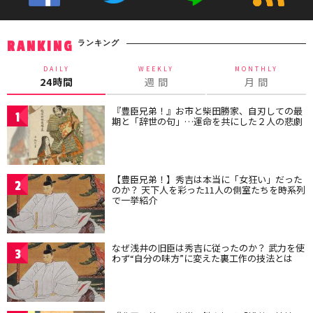
ランキング
RANKING
DAILY
WEEKLY
MONTHLY
24時間
週 間
月 間
『豊臣兄弟！』お市と柴田勝家、自刃しての最
1
期と「辞世の句」…運命を共にした２人の悲劇
【豊臣兄弟！】秀吉は本当に「女狂い」だった
2
のか？ 天下人を彩った11人の側室たちを時系列
で一挙紹介
なぜ浅井の旧臣は秀吉に従ったのか？ 武力を使
3
わず“自分の味方”に変えた裏工作の技法とは