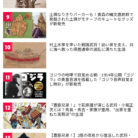
土偶なりきりパーカーも！青森の縄文遺跡群で
9
発掘された土偶がモチーフのキュートなグッズ
が新発売
村上水軍を率いた戦国武将！幼い弟を支え、共
10
に海へ散った得居通幸の波乱に満ちた生涯
ゴジラの咆哮で目覚める朝…1954年公開『ゴジ
11
ラ』の貴重音源を搭載した「ゴジラ音声目覚ま
し時計」が新発売
『豊臣兄弟！』で萩原護が演じる武将・小堀正
12
次とは？秀長・秀吉・家康が重用、“出家を重
ねた実務派”の生涯
【豊臣兄弟！】2度の改易から復活した武将・