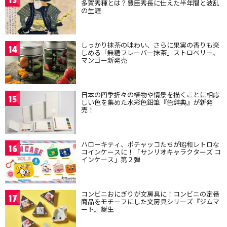
13
多賀秀種とは？豊臣秀長に仕えた半年間と波乱
の生涯
しっかり抹茶の味わい、さらに果実の香りも楽
14
しめる「無糖フレーバー抹茶」ストロベリー、
マンゴー新発売
日本の四季折々の植物や情景を描くことに相応
15
しい色を集めた水彩色鉛筆『色辞典』が新発
売！
ハローキティ、ポチャッコたちが昭和レトロな
16
コインケースに！「サンリオキャラクターズ コ
インケース」第２弾
コンビニおにぎりが文房具に！コンビニの定番
17
商品をモチーフにした文房具シリーズ『ジムマ
ート』誕生