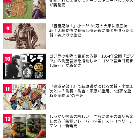
発掘された土偶がモチーフのキュートなグッズ
が新発売
『豊臣兄弟！』小一郎の5万の大軍に徹底抗
9
戦！切腹覚悟で長宗我部元親に降伏を迫った武
将・谷忠澄の生涯
ゴジラの咆哮で目覚める朝…1954年公開『ゴジ
10
ラ』の貴重音源を搭載した「ゴジラ音声目覚ま
し時計」が新発売
『豊臣兄弟！』で萩原護が演じる武将・小堀正
11
次とは？秀長・秀吉・家康が重用、“出家を重
ねた実務派”の生涯
しっかり抹茶の味わい、さらに果実の香りも楽
12
しめる「無糖フレーバー抹茶」ストロベリー、
マンゴー新発売