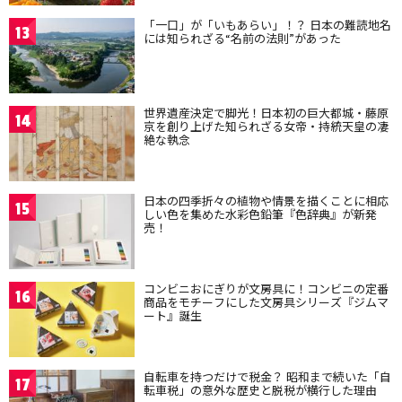
「一口」が「いもあらい」！？ 日本の難読地名
13
には知られざる“名前の法則”があった
世界遺産決定で脚光！日本初の巨大都城・藤原
14
京を創り上げた知られざる女帝・持統天皇の凄
絶な執念
日本の四季折々の植物や情景を描くことに相応
15
しい色を集めた水彩色鉛筆『色辞典』が新発
売！
コンビニおにぎりが文房具に！コンビニの定番
16
商品をモチーフにした文房具シリーズ『ジムマ
ート』誕生
自転車を持つだけで税金？ 昭和まで続いた「自
17
転車税」の意外な歴史と脱税が横行した理由