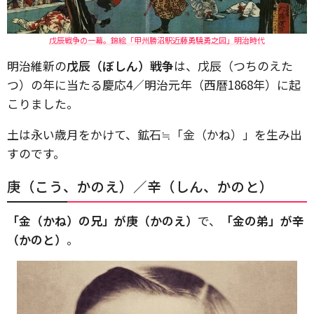
戊辰戦争の一幕。錦絵「甲州勝沼駅近藤勇驍勇之図」明治時代
明治維新の
戊辰（ぼしん）戦争
は、戊辰（つちのえた
つ）の年に当たる慶応4／明治元年（西暦1868年）に起
こりました。
土は永い歳月をかけて、鉱石≒「金（かね）」を生み出
すのです。
庚（こう、かのえ）／辛（しん、かのと）
「金（かね）の兄」が庚（かのえ）
で、
「金の弟」が辛
（かのと）
。