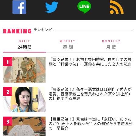
ランキング
RANKING
DAILY
WEEKLY
MONTHLY
24時間
週 間
月 間
『豊臣兄弟！』お市と柴田勝家、自刃しての最
1
期と「辞世の句」…運命を共にした２人の悲劇
『豊臣兄弟！』茶々＝悪女はほぼ創作？秀吉が
2
溺愛、豊臣家滅亡を背負わされた茶々(井上和)
の壮絶すぎる生涯
【豊臣兄弟！】秀吉は本当に「女狂い」だった
3
のか？ 天下人を彩った11人の側室たちを時系列
で一挙紹介