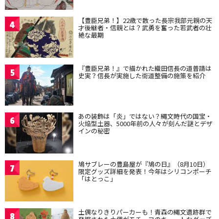
【豊臣兄弟！】22歳で散った長宗我部元親の天
4
才後継者・信親とは？武勇を奮った若武者の壮
絶な最期
『豊臣兄弟！』で描かれた織田信長の道普請は
5
史実？信長が実施した街道整備の施策を紹介
あの装飾は「炎」ではない？縄文時代の国宝・
6
火焔型土器、5000年前の人々が刻んだ謎とデザ
インの秘密
鳩サブレーの豊島屋が『鳩の日』（8月10日）
7
限定グッズ詳細を発表！今年はシリコンポーチ
「はとっこ」
土偶なりきりパーカーも！青森の縄文遺跡群で
8