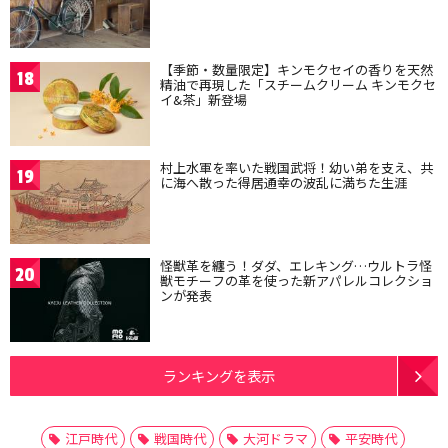
【季節・数量限定】キンモクセイの香りを天然
18
精油で再現した「スチームクリーム キンモクセ
イ&茶」新登場
村上水軍を率いた戦国武将！幼い弟を支え、共
19
に海へ散った得居通幸の波乱に満ちた生涯
怪獣革を纏う！ダダ、エレキング…ウルトラ怪
20
獣モチーフの革を使った新アパレルコレクショ
ンが発表
ランキングを表示
江戸時代
戦国時代
大河ドラマ
平安時代