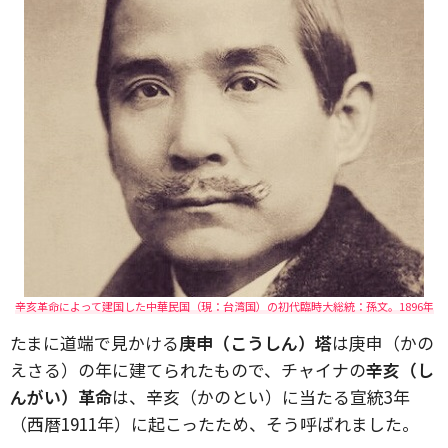
辛亥革命によって建国した中華民国（現：台湾国）の初代臨時大総統：孫文。1896年
たまに道端で見かける
庚申（こうしん）塔
は庚申（かの
えさる）の年に建てられたもので、チャイナの
辛亥（し
んがい）革命
は、辛亥（かのとい）に当たる宣統3年
（西暦1911年）に起こったため、そう呼ばれました。