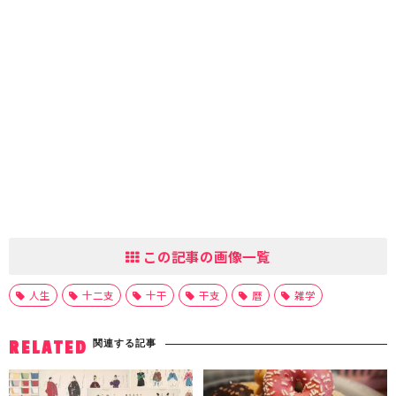
この記事の画像一覧
人生
十二支
十干
干支
暦
雑学
関連する記事
RELATED