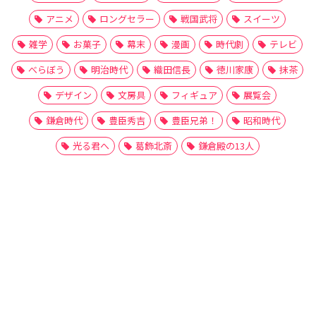
アニメ
ロングセラー
戦国武将
スイーツ
雑学
お菓子
幕末
漫画
時代劇
テレビ
べらぼう
明治時代
織田信長
徳川家康
抹茶
デザイン
文房具
フィギュア
展覧会
鎌倉時代
豊臣秀吉
豊臣兄弟！
昭和時代
光る君へ
葛飾北斎
鎌倉殿の13人