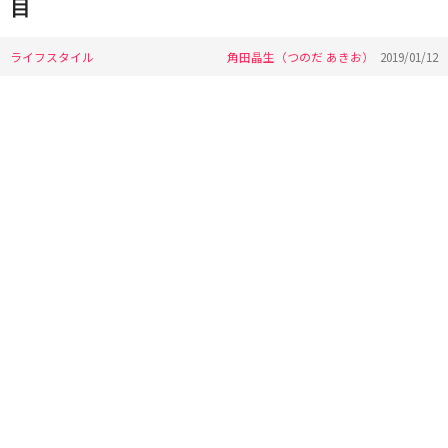
目
ライフスタイル
角田晶生（つのだ あきお）
2019/01/12