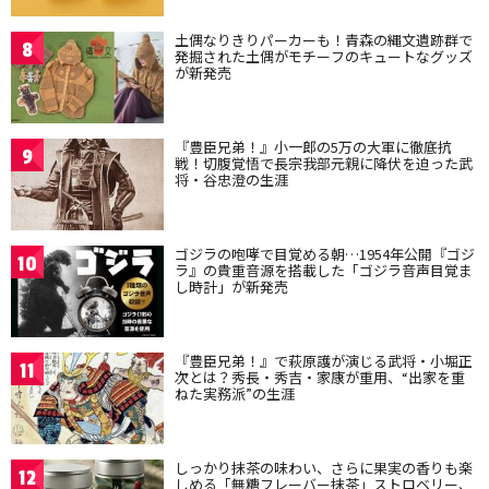
土偶なりきりパーカーも！青森の縄文遺跡群で
8
発掘された土偶がモチーフのキュートなグッズ
が新発売
『豊臣兄弟！』小一郎の5万の大軍に徹底抗
9
戦！切腹覚悟で長宗我部元親に降伏を迫った武
将・谷忠澄の生涯
ゴジラの咆哮で目覚める朝…1954年公開『ゴジ
10
ラ』の貴重音源を搭載した「ゴジラ音声目覚ま
し時計」が新発売
『豊臣兄弟！』で萩原護が演じる武将・小堀正
11
次とは？秀長・秀吉・家康が重用、“出家を重
ねた実務派”の生涯
しっかり抹茶の味わい、さらに果実の香りも楽
12
しめる「無糖フレーバー抹茶」ストロベリー、