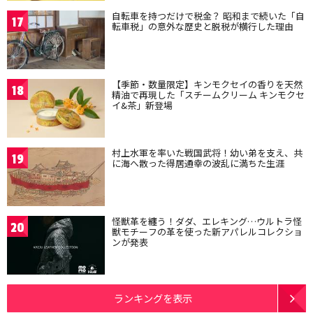
自転車を持つだけで税金？ 昭和まで続いた「自
17
転車税」の意外な歴史と脱税が横行した理由
【季節・数量限定】キンモクセイの香りを天然
18
精油で再現した「スチームクリーム キンモクセ
イ&茶」新登場
村上水軍を率いた戦国武将！幼い弟を支え、共
19
に海へ散った得居通幸の波乱に満ちた生涯
怪獣革を纏う！ダダ、エレキング…ウルトラ怪
20
獣モチーフの革を使った新アパレルコレクショ
ンが発表
ランキングを表示