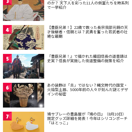
3
のか？ 天下人を彩った11人の側室たちを時系列
で一挙紹介
【豊臣兄弟！】22歳で散った長宗我部元親の天
4
才後継者・信親とは？武勇を奮った若武者の壮
絶な最期
『豊臣兄弟！』で描かれた織田信長の道普請は
5
史実？信長が実施した街道整備の施策を紹介
あの装飾は「炎」ではない？縄文時代の国宝・
6
火焔型土器、5000年前の人々が刻んだ謎とデザ
インの秘密
鳩サブレーの豊島屋が『鳩の日』（8月10日）
7
限定グッズ詳細を発表！今年はシリコンポーチ
「はとっこ」