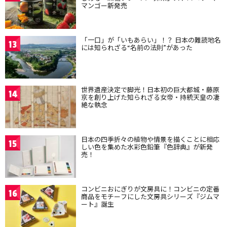
マンゴー新発売
「一口」が「いもあらい」！？ 日本の難読地名
13
には知られざる“名前の法則”があった
世界遺産決定で脚光！日本初の巨大都城・藤原
14
京を創り上げた知られざる女帝・持統天皇の凄
絶な執念
日本の四季折々の植物や情景を描くことに相応
15
しい色を集めた水彩色鉛筆『色辞典』が新発
売！
コンビニおにぎりが文房具に！コンビニの定番
16
商品をモチーフにした文房具シリーズ『ジムマ
ート』誕生