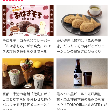
チロルチョコから和フレーバー
たい焼きは最初は「亀の子焼
「おはぎもち」が新発売。おは
き」だった？その発祥とバリエ
ぎの粒感を粒もちグミで再現
ーションの豊富さにびっくり！
京都・宇治の老舗「辻利」がチ
黒みつ×黒ビール！江戸期創
ョコとゆずを組み合わせた抹茶
業・榮太樓總本鋪の黒みつを使
パルフェを冬限定メニューとし
った「TOKYO黒みつLAGER」が
て発売
新発売