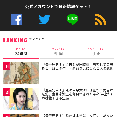
公式アカウントで最新情報ゲット！
ランキング
RANKING
DAILY
WEEKLY
MONTHLY
24時間
週 間
月 間
『豊臣兄弟！』お市と柴田勝家、自刃しての最
1
期と「辞世の句」…運命を共にした２人の悲劇
『豊臣兄弟！』茶々＝悪女はほぼ創作？秀吉が
2
溺愛、豊臣家滅亡を背負わされた茶々(井上和)
の壮絶すぎる生涯
【豊臣兄弟！】秀吉は本当に「女狂い」だった