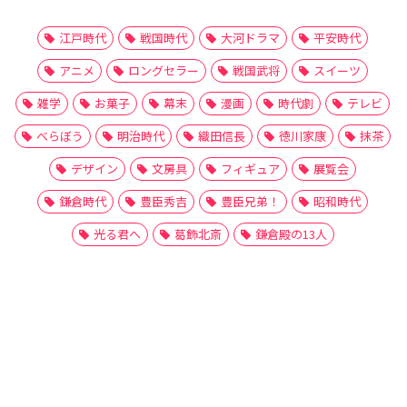
江戸時代
戦国時代
大河ドラマ
平安時代
アニメ
ロングセラー
戦国武将
スイーツ
雑学
お菓子
幕末
漫画
時代劇
テレビ
べらぼう
明治時代
織田信長
徳川家康
抹茶
デザイン
文房具
フィギュア
展覧会
鎌倉時代
豊臣秀吉
豊臣兄弟！
昭和時代
光る君へ
葛飾北斎
鎌倉殿の13人