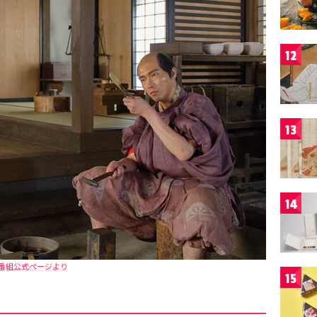
12
13
14
番組公式ページより
15