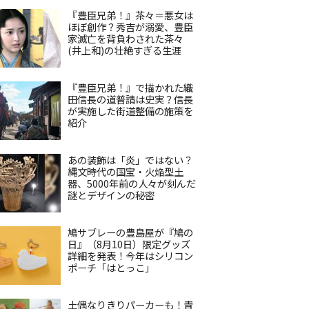
『豊臣兄弟！』茶々＝悪女は
ほぼ創作？秀吉が溺愛、豊臣
家滅亡を背負わされた茶々
(井上和)の壮絶すぎる生涯
『豊臣兄弟！』で描かれた織
田信長の道普請は史実？信長
が実施した街道整備の施策を
紹介
あの装飾は「炎」ではない？
縄文時代の国宝・火焔型土
器、5000年前の人々が刻んだ
謎とデザインの秘密
鳩サブレーの豊島屋が『鳩の
日』（8月10日）限定グッズ
詳細を発表！今年はシリコン
ポーチ「はとっこ」
土偶なりきりパーカーも！青