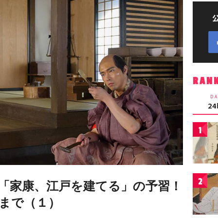
RAN
DA
2
1
2
劇「家康、江戸を建てる」の予習！
まで（１）