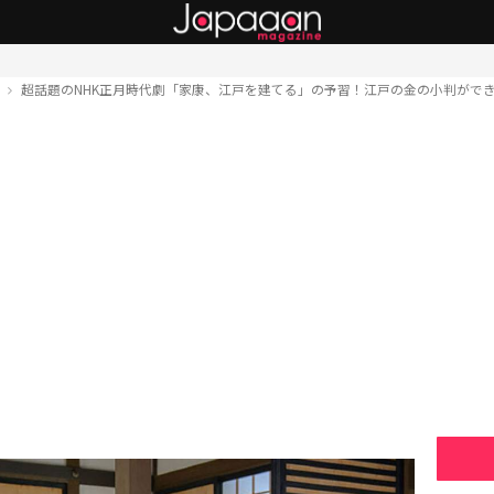
ト
超話題のNHK正月時代劇「家康、江戸を建てる」の予習！江戸の金の小判がで