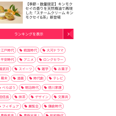
【季節・数量限定】キンモク
セイの香りを天然精油で再現
した「スチームクリーム キン
モクセイ&茶」新登場
ランキングを表示
江戸時代
戦国時代
大河ドラマ
平安時代
アニメ
ロングセラー
国武将
スイーツ
雑学
お菓子
幕末
漫画
時代劇
テレビ
べらぼう
明治時代
徳川家康
田信長
抹茶
デザイン
文房具
フィギュア
展覧会
鎌倉時代
豊臣秀吉
豊臣兄弟！
昭和時代