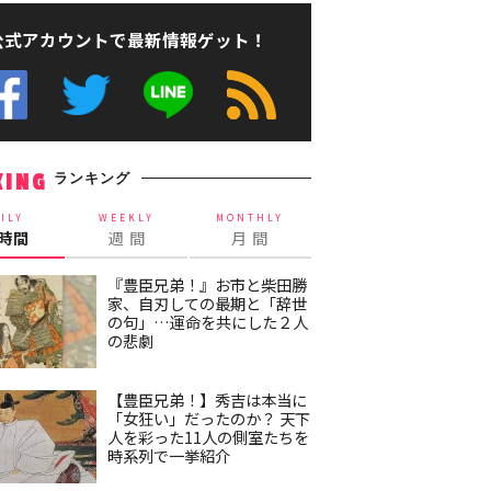
公式アカウントで最新情報ゲット！
ランキング
KING
ILY
WEEKLY
MONTHLY
4時間
週 間
月 間
『豊臣兄弟！』お市と柴田勝
家、自刃しての最期と「辞世
の句」…運命を共にした２人
の悲劇
【豊臣兄弟！】秀吉は本当に
「女狂い」だったのか？ 天下
人を彩った11人の側室たちを
時系列で一挙紹介