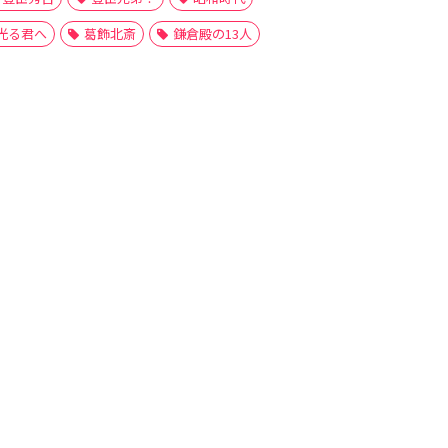
光る君へ
葛飾北斎
鎌倉殿の13人