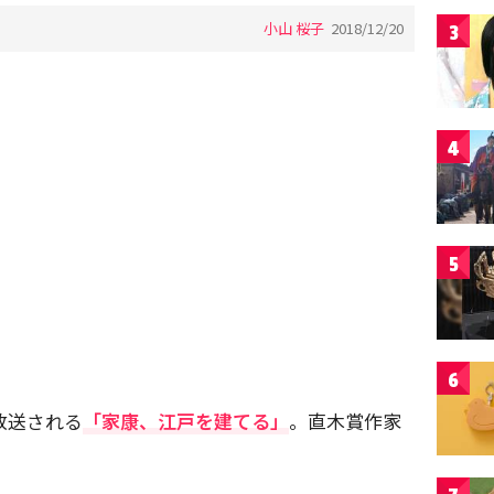
小山 桜子
2018/12/20
3
4
5
6
放送される
「家康、江戸を建てる」
。直木賞作家
。