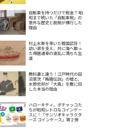
自転車を持つだけで税金？ 昭
和まで続いた「自転車税」の
意外な歴史と脱税が横行した
理由
村上水軍を率いた戦国武将！
幼い弟を支え、共に海へ散っ
た得居通幸の波乱に満ちた生
涯
教科書と違う！江戸時代の田
沼意次「賄賂伝説」の嘘と、
水野忠邦が「大奥」を敵に回
した本当の理由
ハローキティ、ポチャッコた
ちが昭和レトロなコインケー
スに！「サンリオキャラクタ
ーズ コインケース」第２弾