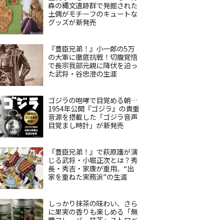
森の縄文遺跡群で発掘された
土偶がモチーフのキュートな
グッズが新発売
『豊臣兄弟！』小一郎の5万
の大軍に徹底抗戦！切腹覚悟
で長宗我部元親に降伏を迫っ
た武将・谷忠澄の生涯
ゴジラの咆哮で目覚める朝…
1954年公開『ゴジラ』の貴重
音源を搭載した「ゴジラ音声
目覚まし時計」が新発売
『豊臣兄弟！』で萩原護が演
じる武将・小堀正次とは？秀
長・秀吉・家康が重用、“出
家を重ねた実務派”の生涯
しっかり抹茶の味わい、さら
に果実の香りも楽しめる「無
糖フレーバー抹茶」ストロベ