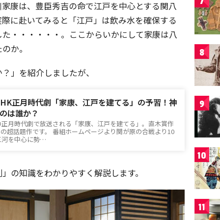
7
川家康は、豊臣秀吉の命で江戸を中心とする関八
実際に赴いてみると「江戸」は飲み水を確保する
した・・・・・・。ここからいかにして家康は八
たのか。
8
か？」を紹介しましたが、
年NHK正月時代劇「家康、江戸を建てる」の予習！神
9
のは誰か？
Ｋの正月時代劇で放送される「家康、江戸を建てる」。直木賞作
の超話題作です。 番組ホームページより関が原の合戦より10
、三河を中心に勢…
10
判」の知識をわかりやすく解説します。
11