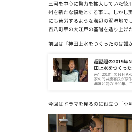
三河を中心に勢力を拡大していた徳
州を新たな領地とする事に。しかし
にも苦労するような海辺の泥湿地で
百八町華の大江戸の基礎を造り上げ
前回は「神田上水をつくったのは誰
超話題の2019
田上水をつくった
来年2019年のＮＨ
家の門井慶喜氏が原作
年ほど前の1590年
今回はドラマを見るのに役立つ「小