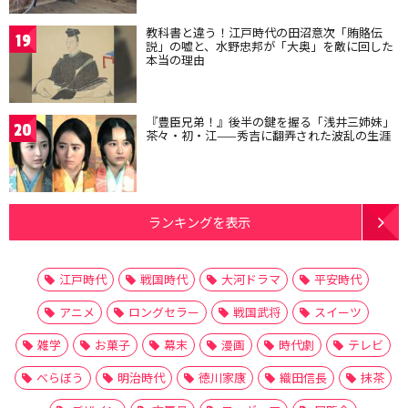
教科書と違う！江戸時代の田沼意次「賄賂伝
19
説」の嘘と、水野忠邦が「大奥」を敵に回した
本当の理由
『豊臣兄弟！』後半の鍵を握る「浅井三姉妹」
20
茶々・初・江——秀吉に翻弄された波乱の生涯
ランキングを表示
江戸時代
戦国時代
大河ドラマ
平安時代
アニメ
ロングセラー
戦国武将
スイーツ
雑学
お菓子
幕末
漫画
時代劇
テレビ
べらぼう
明治時代
徳川家康
織田信長
抹茶