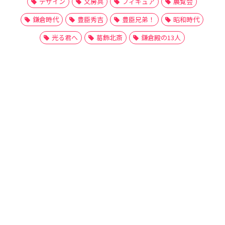
デザイン
文房具
フィギュア
展覧会
鎌倉時代
豊臣秀吉
豊臣兄弟！
昭和時代
光る君へ
葛飾北斎
鎌倉殿の13人