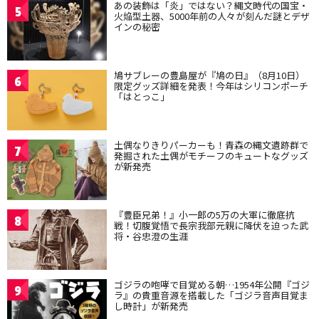
あの装飾は「炎」ではない？縄文時代の国宝・
5
火焔型土器、5000年前の人々が刻んだ謎とデザ
インの秘密
鳩サブレーの豊島屋が『鳩の日』（8月10日）
6
限定グッズ詳細を発表！今年はシリコンポーチ
「はとっこ」
土偶なりきりパーカーも！青森の縄文遺跡群で
7
発掘された土偶がモチーフのキュートなグッズ
が新発売
『豊臣兄弟！』小一郎の5万の大軍に徹底抗
8
戦！切腹覚悟で長宗我部元親に降伏を迫った武
将・谷忠澄の生涯
ゴジラの咆哮で目覚める朝…1954年公開『ゴジ
9
ラ』の貴重音源を搭載した「ゴジラ音声目覚ま
し時計」が新発売