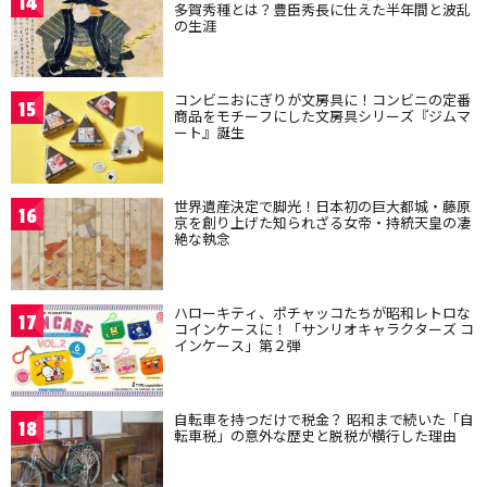
14
多賀秀種とは？豊臣秀長に仕えた半年間と波乱
の生涯
コンビニおにぎりが文房具に！コンビニの定番
15
商品をモチーフにした文房具シリーズ『ジムマ
ート』誕生
世界遺産決定で脚光！日本初の巨大都城・藤原
16
京を創り上げた知られざる女帝・持統天皇の凄
絶な執念
ハローキティ、ポチャッコたちが昭和レトロな
17
コインケースに！「サンリオキャラクターズ コ
インケース」第２弾
自転車を持つだけで税金？ 昭和まで続いた「自
18
転車税」の意外な歴史と脱税が横行した理由