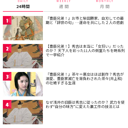
DAILY
WEEKLY
MONTHLY
24時間
週 間
月 間
『豊臣兄弟！』お市と柴田勝家、自刃しての最
1
期と「辞世の句」…運命を共にした２人の悲劇
【豊臣兄弟！】秀吉は本当に「女狂い」だった
2
のか？ 天下人を彩った11人の側室たちを時系列
で一挙紹介
『豊臣兄弟！』茶々＝悪女はほぼ創作？秀吉が
3
溺愛、豊臣家滅亡を背負わされた茶々(井上和)
の壮絶すぎる生涯
なぜ浅井の旧臣は秀吉に従ったのか？ 武力を使
4
わず“自分の味方”に変えた裏工作の技法とは