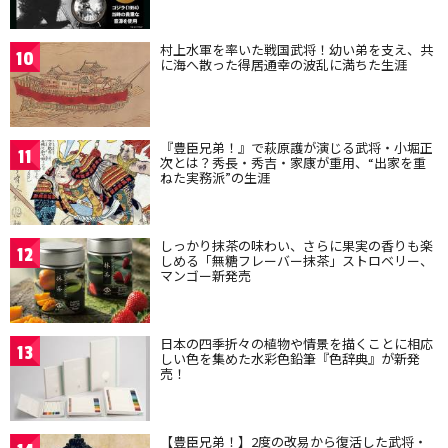
村上水軍を率いた戦国武将！幼い弟を支え、共
10
に海へ散った得居通幸の波乱に満ちた生涯
『豊臣兄弟！』で萩原護が演じる武将・小堀正
11
次とは？秀長・秀吉・家康が重用、“出家を重
ねた実務派”の生涯
しっかり抹茶の味わい、さらに果実の香りも楽
12
しめる「無糖フレーバー抹茶」ストロベリー、
マンゴー新発売
日本の四季折々の植物や情景を描くことに相応
13
しい色を集めた水彩色鉛筆『色辞典』が新発
売！
【豊臣兄弟！】2度の改易から復活した武将・