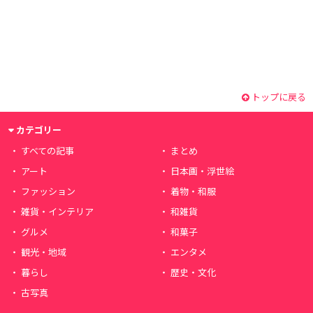
トップに戻る
カテゴリー
すべての記事
まとめ
アート
日本画・浮世絵
ファッション
着物・和服
雑貨・インテリア
和雑貨
グルメ
和菓子
観光・地域
エンタメ
暮らし
歴史・文化
古写真