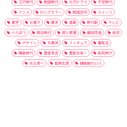
江戸時代
戦国時代
大河ドラマ
平安時代
アニメ
ロングセラー
戦国武将
スイーツ
雑学
お菓子
幕末
漫画
時代劇
テレビ
べらぼう
明治時代
徳川家康
織田信長
抹茶
デザイン
文房具
フィギュア
展覧会
鎌倉時代
豊臣秀吉
豊臣兄弟！
昭和時代
光る君へ
葛飾北斎
鎌倉殿の13人