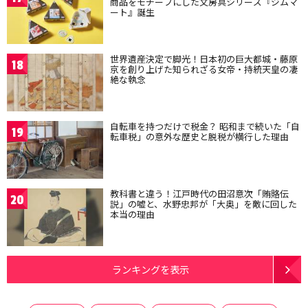
商品をモチーフにした文房具シリーズ『ジムマ
ート』誕生
世界遺産決定で脚光！日本初の巨大都城・藤原
18
京を創り上げた知られざる女帝・持統天皇の凄
絶な執念
自転車を持つだけで税金？ 昭和まで続いた「自
19
転車税」の意外な歴史と脱税が横行した理由
教科書と違う！江戸時代の田沼意次「賄賂伝
20
説」の嘘と、水野忠邦が「大奥」を敵に回した
本当の理由
ランキングを表示