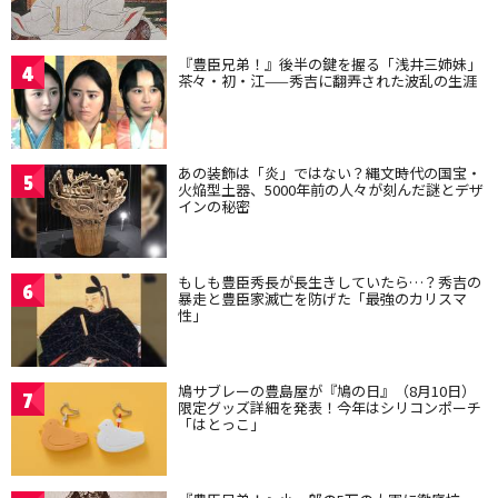
『豊臣兄弟！』後半の鍵を握る「浅井三姉妹」
4
茶々・初・江——秀吉に翻弄された波乱の生涯
あの装飾は「炎」ではない？縄文時代の国宝・
5
火焔型土器、5000年前の人々が刻んだ謎とデザ
インの秘密
もしも豊臣秀長が長生きしていたら…？秀吉の
6
暴走と豊臣家滅亡を防げた「最強のカリスマ
性」
鳩サブレーの豊島屋が『鳩の日』（8月10日）
7
限定グッズ詳細を発表！今年はシリコンポーチ
「はとっこ」