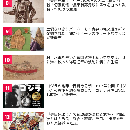
『豊臣兄弟！』小一郎の5万の大軍に徹底抗
8
戦！切腹覚悟で長宗我部元親に降伏を迫った武
将・谷忠澄の生涯
土偶なりきりパーカーも！青森の縄文遺跡群で
9
発掘された土偶がモチーフのキュートなグッズ
が新発売
村上水軍を率いた戦国武将！幼い弟を支え、共
10
に海へ散った得居通幸の波乱に満ちた生涯
ゴジラの咆哮で目覚める朝…1954年公開『ゴジ
11
ラ』の貴重音源を搭載した「ゴジラ音声目覚ま
し時計」が新発売
『豊臣兄弟！』で萩原護が演じる武将・小堀正
12
次とは？秀長・秀吉・家康が重用、“出家を重
ねた実務派”の生涯