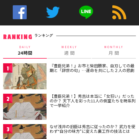
ランキング
RANKING
DAILY
WEEKLY
MONTHLY
24時間
週 間
月 間
『豊臣兄弟！』お市と柴田勝家、自刃しての最
1
期と「辞世の句」…運命を共にした２人の悲劇
【豊臣兄弟！】秀吉は本当に「女狂い」だった
2
のか？ 天下人を彩った11人の側室たちを時系列
で一挙紹介
なぜ浅井の旧臣は秀吉に従ったのか？ 武力を使
3
わず“自分の味方”に変えた裏工作の技法とは