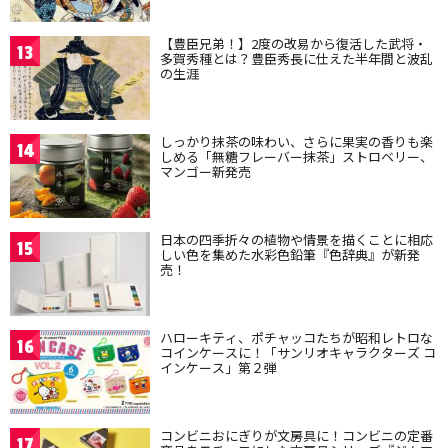
【豊臣兄弟！】2度の改易から復活した武将・
13
多賀秀種とは？豊臣秀長に仕えた半年間と波乱
の生涯
しっかり抹茶の味わい、さらに果実の香りも楽
14
しめる「無糖フレーバー抹茶」ストロベリー、
マンゴー新発売
日本の四季折々の植物や情景を描くことに相応
15
しい色を集めた水彩色鉛筆『色辞典』が新発
売！
ハローキティ、ポチャッコたちが昭和レトロな
16
コインケースに！「サンリオキャラクターズ コ
インケース」第２弾
コンビニおにぎりが文房具に！コンビニの定番
17