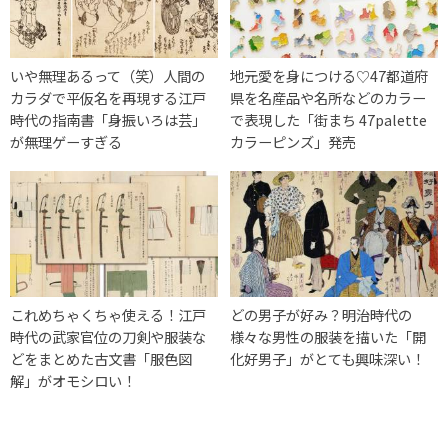
いや無理あるって（笑）人間の
地元愛を身につける♡47都道府
カラダで平仮名を再現する江戸
県を名産品や名所などのカラー
時代の指南書「身振いろは芸」
で表現した「街まち 47palette
が無理ゲーすぎる
カラーピンズ」発売
これめちゃくちゃ使える！江戸
どの男子が好み？明治時代の
時代の武家官位の刀剣や服装な
様々な男性の服装を描いた「開
どをまとめた古文書「服色図
化好男子」がとても興味深い！
解」がオモシロい！