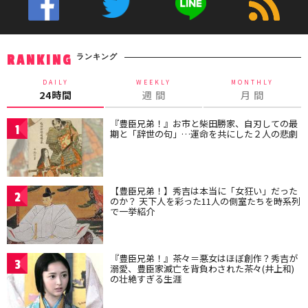
ランキング
RANKING
DAILY
WEEKLY
MONTHLY
24時間
週 間
月 間
『豊臣兄弟！』お市と柴田勝家、自刃しての最
1
期と「辞世の句」…運命を共にした２人の悲劇
【豊臣兄弟！】秀吉は本当に「女狂い」だった
2
のか？ 天下人を彩った11人の側室たちを時系列
で一挙紹介
『豊臣兄弟！』茶々＝悪女はほぼ創作？秀吉が
3
溺愛、豊臣家滅亡を背負わされた茶々(井上和)
の壮絶すぎる生涯