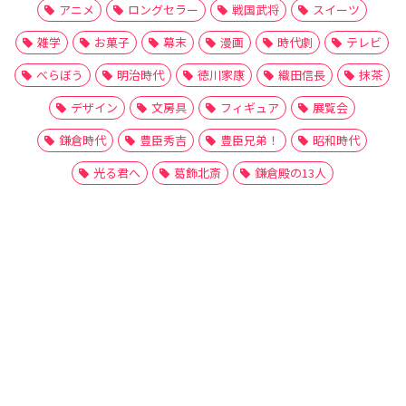
アニメ
ロングセラー
戦国武将
スイーツ
雑学
お菓子
幕末
漫画
時代劇
テレビ
べらぼう
明治時代
徳川家康
織田信長
抹茶
デザイン
文房具
フィギュア
展覧会
鎌倉時代
豊臣秀吉
豊臣兄弟！
昭和時代
光る君へ
葛飾北斎
鎌倉殿の13人