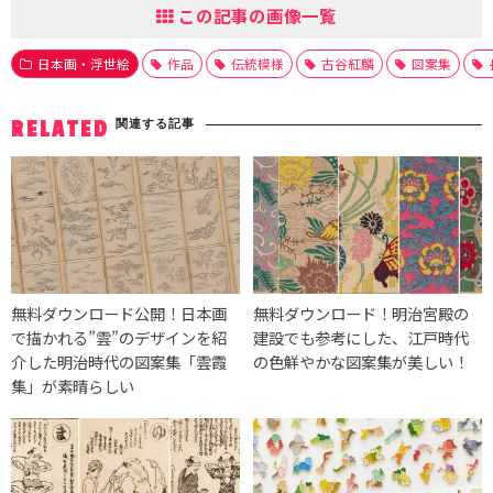
この記事の画像一覧
日本画・浮世絵
作品
伝統模様
古谷紅麟
図案集
関連する記事
RELATED
無料ダウンロード公開！日本画
無料ダウンロード！明治宮殿の
で描かれる”雲”のデザインを紹
建設でも参考にした、江戸時代
介した明治時代の図案集「雲霞
の色鮮やかな図案集が美しい！
集」が素晴らしい