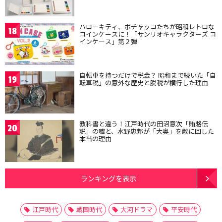
ハローキティ、ポチャッコたちが昭和レトロな
18
コインケースに！「サンリオキャラクターズ コ
インケース」第２弾
自転車を持つだけで税金？ 昭和まで続いた「自
19
転車税」の意外な歴史と脱税が横行した理由
教科書と違う！江戸時代の田沼意次「賄賂伝
20
説」の嘘と、水野忠邦が「大奥」を敵に回した
本当の理由
ランキングを表示
江戸時代
戦国時代
大河ドラマ
平安時代