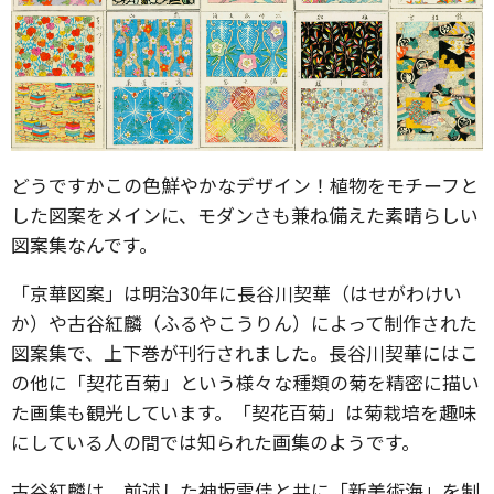
どうですかこの色鮮やかなデザイン！植物をモチーフと
した図案をメインに、モダンさも兼ね備えた素晴らしい
図案集なんです。
「京華図案」は明治30年に長谷川契華（はせがわけい
か）や古谷紅麟（ふるやこうりん）によって制作された
図案集で、上下巻が刊行されました。長谷川契華にはこ
の他に「契花百菊」という様々な種類の菊を精密に描い
た画集も観光しています。「契花百菊」は菊栽培を趣味
にしている人の間では知られた画集のようです。
古谷紅麟は、前述した神坂雪佳と共に「新美術海」を制