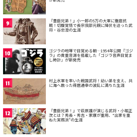
『豊臣兄弟！』小一郎の5万の大軍に徹底抗
9
戦！切腹覚悟で長宗我部元親に降伏を迫った武
将・谷忠澄の生涯
ゴジラの咆哮で目覚める朝…1954年公開『ゴジ
10
ラ』の貴重音源を搭載した「ゴジラ音声目覚ま
し時計」が新発売
村上水軍を率いた戦国武将！幼い弟を支え、共
11
に海へ散った得居通幸の波乱に満ちた生涯
『豊臣兄弟！』で萩原護が演じる武将・小堀正
12
次とは？秀長・秀吉・家康が重用、“出家を重
ねた実務派”の生涯