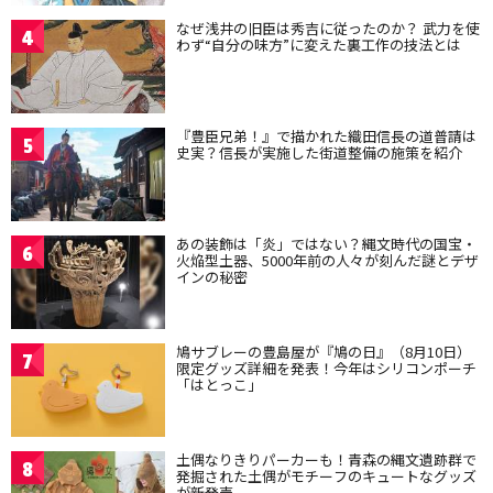
なぜ浅井の旧臣は秀吉に従ったのか？ 武力を使
4
わず“自分の味方”に変えた裏工作の技法とは
『豊臣兄弟！』で描かれた織田信長の道普請は
5
史実？信長が実施した街道整備の施策を紹介
あの装飾は「炎」ではない？縄文時代の国宝・
6
火焔型土器、5000年前の人々が刻んだ謎とデザ
インの秘密
鳩サブレーの豊島屋が『鳩の日』（8月10日）
7
限定グッズ詳細を発表！今年はシリコンポーチ
「はとっこ」
土偶なりきりパーカーも！青森の縄文遺跡群で
8
発掘された土偶がモチーフのキュートなグッズ
が新発売