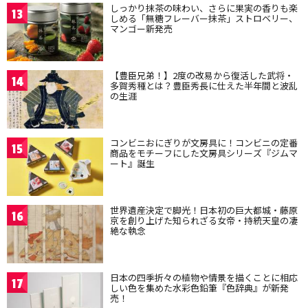
しっかり抹茶の味わい、さらに果実の香りも楽
13
しめる「無糖フレーバー抹茶」ストロベリー、
マンゴー新発売
【豊臣兄弟！】2度の改易から復活した武将・
14
多賀秀種とは？豊臣秀長に仕えた半年間と波乱
の生涯
コンビニおにぎりが文房具に！コンビニの定番
15
商品をモチーフにした文房具シリーズ『ジムマ
ート』誕生
世界遺産決定で脚光！日本初の巨大都城・藤原
16
京を創り上げた知られざる女帝・持統天皇の凄
絶な執念
日本の四季折々の植物や情景を描くことに相応
17
しい色を集めた水彩色鉛筆『色辞典』が新発
売！