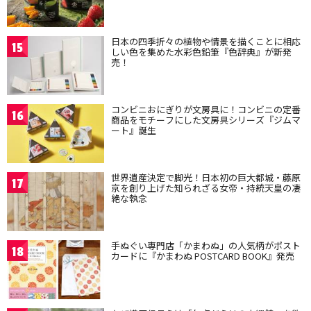
日本の四季折々の植物や情景を描くことに相応
15
しい色を集めた水彩色鉛筆『色辞典』が新発
売！
コンビニおにぎりが文房具に！コンビニの定番
16
商品をモチーフにした文房具シリーズ『ジムマ
ート』誕生
世界遺産決定で脚光！日本初の巨大都城・藤原
17
京を創り上げた知られざる女帝・持統天皇の凄
絶な執念
手ぬぐい専門店「かまわぬ」の人気柄がポスト
18
カードに『かまわぬ POSTCARD BOOK』発売