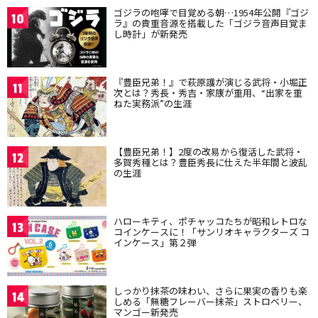
ゴジラの咆哮で目覚める朝…1954年公開『ゴジ
10
ラ』の貴重音源を搭載した「ゴジラ音声目覚ま
し時計」が新発売
『豊臣兄弟！』で萩原護が演じる武将・小堀正
11
次とは？秀長・秀吉・家康が重用、“出家を重
ねた実務派”の生涯
【豊臣兄弟！】2度の改易から復活した武将・
12
多賀秀種とは？豊臣秀長に仕えた半年間と波乱
の生涯
ハローキティ、ポチャッコたちが昭和レトロな
13
コインケースに！「サンリオキャラクターズ コ
インケース」第２弾
しっかり抹茶の味わい、さらに果実の香りも楽
14
しめる「無糖フレーバー抹茶」ストロベリー、
マンゴー新発売