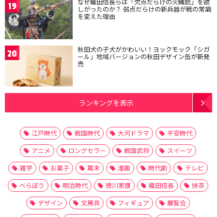
なぜ織田信長らは「欠点だらけの火縄銃」を欲
19
しがったのか？ 弱点だらけの新兵器が戦の常識
を変えた理由
秋田犬の子犬がかわいい！ヨックモック「シガ
20
ール」地域バージョンの秋田デザイン缶が新発
売
ランキングを表示
江戸時代
戦国時代
大河ドラマ
平安時代
アニメ
ロングセラー
戦国武将
スイーツ
雑学
お菓子
幕末
漫画
時代劇
テレビ
べらぼう
明治時代
徳川家康
織田信長
抹茶
デザイン
文房具
フィギュア
展覧会