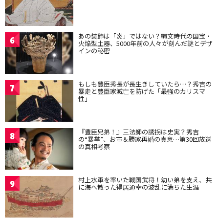
あの装飾は「炎」ではない？縄文時代の国宝・
6
火焔型土器、5000年前の人々が刻んだ謎とデザ
インの秘密
もしも豊臣秀長が長生きしていたら…？秀吉の
7
暴走と豊臣家滅亡を防げた「最強のカリスマ
性」
『豊臣兄弟！』三法師の誘拐は史実？秀吉
8
の“暴挙”、お市＆勝家再婚の真意…第30回放送
の真相考察
村上水軍を率いた戦国武将！幼い弟を支え、共
9
に海へ散った得居通幸の波乱に満ちた生涯