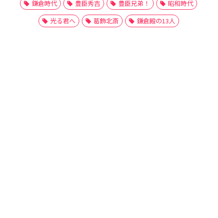
鎌倉時代
豊臣秀吉
豊臣兄弟！
昭和時代
光る君へ
葛飾北斎
鎌倉殿の13人