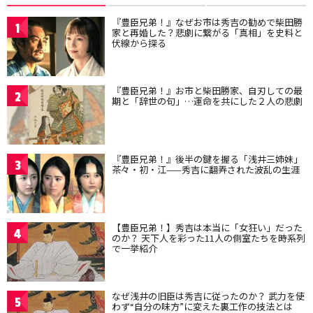
『豊臣兄弟！』なぜお市は秀吉の勧めで柴田勝
1
家と再婚した？悲劇に繋がる「真相」を史料と
伏線から探る
『豊臣兄弟！』お市と柴田勝家、自刃しての最
2
期と「辞世の句」…運命を共にした２人の悲劇
『豊臣兄弟！』後半の鍵を握る「浅井三姉妹」
3
茶々・初・江——秀吉に翻弄された波乱の生涯
【豊臣兄弟！】秀吉は本当に「女狂い」だった
4
のか？ 天下人を彩った11人の側室たちを時系列
で一挙紹介
なぜ浅井の旧臣は秀吉に従ったのか？ 武力を使
5
わず“自分の味方”に変えた裏工作の技法とは