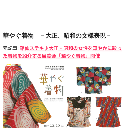
華やぐ着物 －大正、昭和の文様表現－
元記事:
銘仙ステキ♪大正・昭和の女性を華やかに彩っ
た着物を紹介する展覧会「華やぐ着物」開催