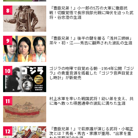
『豊臣兄弟！』小一郎の5万の大軍に徹底抗
8
戦！切腹覚悟で長宗我部元親に降伏を迫った武
将・谷忠澄の生涯
『豊臣兄弟！』後半の鍵を握る「浅井三姉妹」
9
茶々・初・江——秀吉に翻弄された波乱の生涯
ゴジラの咆哮で目覚める朝…1954年公開『ゴジ
10
ラ』の貴重音源を搭載した「ゴジラ音声目覚ま
し時計」が新発売
村上水軍を率いた戦国武将！幼い弟を支え、共
11
に海へ散った得居通幸の波乱に満ちた生涯
『豊臣兄弟！』で萩原護が演じる武将・小堀正
12
次とは？秀長・秀吉・家康が重用、“出家を重
ねた実務派”の生涯