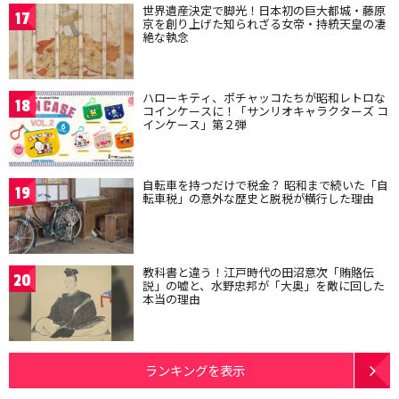
世界遺産決定で脚光！日本初の巨大都城・藤原
17
京を創り上げた知られざる女帝・持統天皇の凄
絶な執念
ハローキティ、ポチャッコたちが昭和レトロな
18
コインケースに！「サンリオキャラクターズ コ
インケース」第２弾
自転車を持つだけで税金？ 昭和まで続いた「自
19
転車税」の意外な歴史と脱税が横行した理由
教科書と違う！江戸時代の田沼意次「賄賂伝
20
説」の嘘と、水野忠邦が「大奥」を敵に回した
本当の理由
ランキングを表示