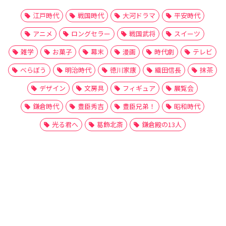
江戸時代
戦国時代
大河ドラマ
平安時代
アニメ
ロングセラー
戦国武将
スイーツ
雑学
お菓子
幕末
漫画
時代劇
テレビ
べらぼう
明治時代
徳川家康
織田信長
抹茶
デザイン
文房具
フィギュア
展覧会
鎌倉時代
豊臣秀吉
豊臣兄弟！
昭和時代
光る君へ
葛飾北斎
鎌倉殿の13人