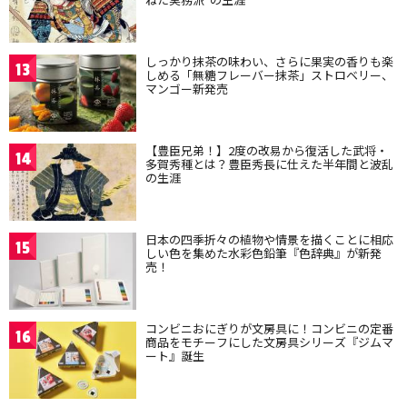
しっかり抹茶の味わい、さらに果実の香りも楽
13
しめる「無糖フレーバー抹茶」ストロベリー、
マンゴー新発売
【豊臣兄弟！】2度の改易から復活した武将・
14
多賀秀種とは？豊臣秀長に仕えた半年間と波乱
の生涯
日本の四季折々の植物や情景を描くことに相応
15
しい色を集めた水彩色鉛筆『色辞典』が新発
売！
コンビニおにぎりが文房具に！コンビニの定番
16
商品をモチーフにした文房具シリーズ『ジムマ
ート』誕生