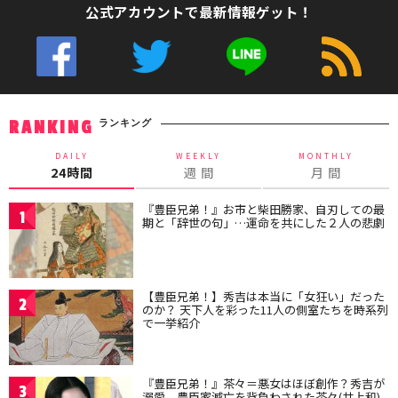
公式アカウントで最新情報ゲット！
ランキング
RANKING
DAILY
WEEKLY
MONTHLY
24時間
週 間
月 間
『豊臣兄弟！』お市と柴田勝家、自刃しての最
1
期と「辞世の句」…運命を共にした２人の悲劇
【豊臣兄弟！】秀吉は本当に「女狂い」だった
2
のか？ 天下人を彩った11人の側室たちを時系列
で一挙紹介
『豊臣兄弟！』茶々＝悪女はほぼ創作？秀吉が
3
溺愛、豊臣家滅亡を背負わされた茶々(井上和)