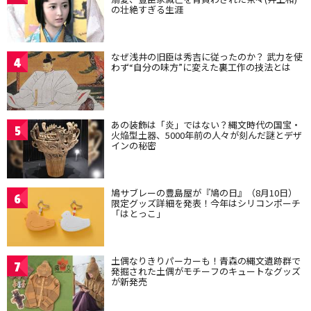
の壮絶すぎる生涯
なぜ浅井の旧臣は秀吉に従ったのか？ 武力を使
4
わず“自分の味方”に変えた裏工作の技法とは
あの装飾は「炎」ではない？縄文時代の国宝・
5
火焔型土器、5000年前の人々が刻んだ謎とデザ
インの秘密
鳩サブレーの豊島屋が『鳩の日』（8月10日）
6
限定グッズ詳細を発表！今年はシリコンポーチ
「はとっこ」
土偶なりきりパーカーも！青森の縄文遺跡群で
7
発掘された土偶がモチーフのキュートなグッズ
が新発売