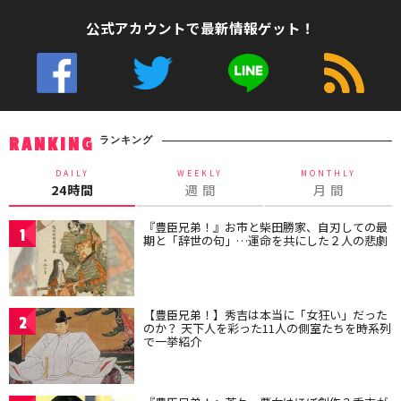
公式アカウントで最新情報ゲット！
ランキング
RANKING
DAILY
WEEKLY
MONTHLY
24時間
週 間
月 間
『豊臣兄弟！』お市と柴田勝家、自刃しての最
1
期と「辞世の句」…運命を共にした２人の悲劇
【豊臣兄弟！】秀吉は本当に「女狂い」だった
2
のか？ 天下人を彩った11人の側室たちを時系列
で一挙紹介