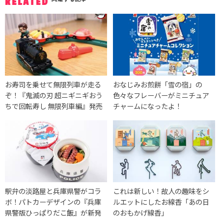
RELATED
お寿司を乗せて無限列車が走る
おなじみお煎餅「雪の宿」の
ぞ！『鬼滅の刃 超ニギニギおう
色々なフレーバーがミニチュア
ちで回転寿し 無限列車編』発売
チャームになったよ！
駅弁の淡路屋と兵庫県警がコラ
これは新しい！故人の趣味をシ
ボ！パトカーデザインの『兵庫
ルエットにしたお線香「あの日
県警版ひっぱりだこ飯』が新発
のおもかげ線香」