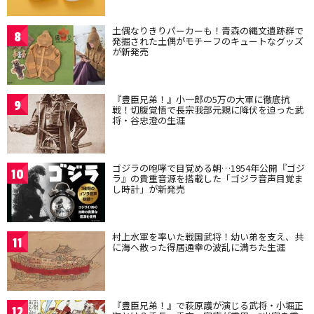
土偶なりきりパーカーも！青森の縄文遺跡群で
8
発掘された土偶がモチーフのキュートなグッズ
が新発売
『豊臣兄弟！』小一郎の5万の大軍に徹底抗
9
戦！切腹覚悟で長宗我部元親に降伏を迫った武
将・谷忠澄の生涯
ゴジラの咆哮で目覚める朝…1954年公開『ゴジ
10
ラ』の貴重音源を搭載した「ゴジラ音声目覚ま
し時計」が新発売
村上水軍を率いた戦国武将！幼い弟を支え、共
11
に海へ散った得居通幸の波乱に満ちた生涯
『豊臣兄弟！』で萩原護が演じる武将・小堀正
12