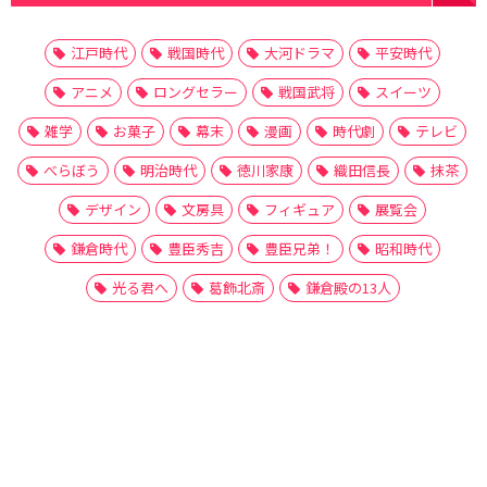
江戸時代
戦国時代
大河ドラマ
平安時代
アニメ
ロングセラー
戦国武将
スイーツ
雑学
お菓子
幕末
漫画
時代劇
テレビ
べらぼう
明治時代
徳川家康
織田信長
抹茶
デザイン
文房具
フィギュア
展覧会
鎌倉時代
豊臣秀吉
豊臣兄弟！
昭和時代
光る君へ
葛飾北斎
鎌倉殿の13人