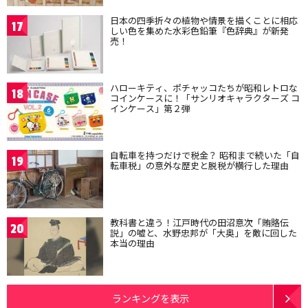
日本の四季折々の植物や情景を描くことに相応
17
しい色を集めた水彩色鉛筆『色辞典』が新発
売！
ハローキティ、ポチャッコたちが昭和レトロな
18
コインケースに！「サンリオキャラクターズ コ
インケース」第２弾
自転車を持つだけで税金？ 昭和まで続いた「自
19
転車税」の意外な歴史と脱税が横行した理由
教科書と違う！江戸時代の田沼意次「賄賂伝
20
説」の嘘と、水野忠邦が「大奥」を敵に回した
本当の理由
ランキングを表示