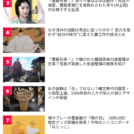
『豊臣兄弟！』茶々＝悪女はほぼ創作？秀吉が
3
溺愛、豊臣家滅亡を背負わされた茶々(井上和)
の壮絶すぎる生涯
なぜ浅井の旧臣は秀吉に従ったのか？ 武力を使
4
わず“自分の味方”に変えた裏工作の技法とは
『豊臣兄弟！』で描かれた織田信長の道普請は
5
史実？信長が実施した街道整備の施策を紹介
あの装飾は「炎」ではない？縄文時代の国宝・
6
火焔型土器、5000年前の人々が刻んだ謎とデザ
インの秘密
鳩サブレーの豊島屋が『鳩の日』（8月10日）
7
限定グッズ詳細を発表！今年はシリコンポーチ
「はとっこ」