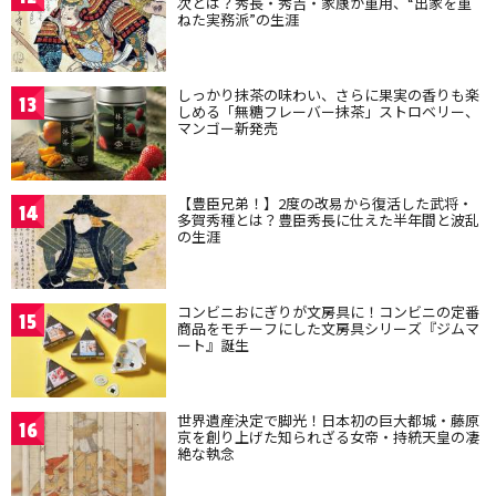
次とは？秀長・秀吉・家康が重用、“出家を重
ねた実務派”の生涯
しっかり抹茶の味わい、さらに果実の香りも楽
13
しめる「無糖フレーバー抹茶」ストロベリー、
マンゴー新発売
【豊臣兄弟！】2度の改易から復活した武将・
14
多賀秀種とは？豊臣秀長に仕えた半年間と波乱
の生涯
コンビニおにぎりが文房具に！コンビニの定番
15
商品をモチーフにした文房具シリーズ『ジムマ
ート』誕生
世界遺産決定で脚光！日本初の巨大都城・藤原
16
京を創り上げた知られざる女帝・持統天皇の凄
絶な執念