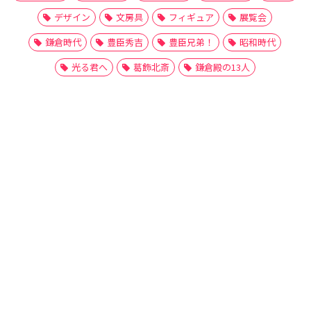
デザイン
文房具
フィギュア
展覧会
鎌倉時代
豊臣秀吉
豊臣兄弟！
昭和時代
光る君へ
葛飾北斎
鎌倉殿の13人