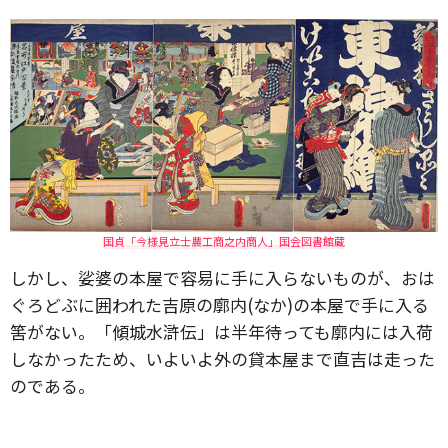
国貞「今様見立士農工商之内商人」国会図書館蔵
しかし、娑婆の本屋で容易に手に入らないものが、おは
ぐろどぶに囲われた吉原の廓内(なか)の本屋で手に入る
筈がない。「傾城水滸伝」は半年待っても廓内には入荷
しなかったため、いよいよ外の貸本屋まで直吉は走った
のである。