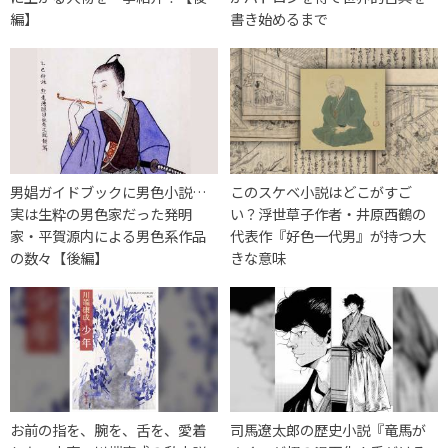
編】
書き始めるまで
男娼ガイドブックに男色小説…
このスケベ小説はどこがすご
実は生粋の男色家だった発明
い？浮世草子作者・井原西鶴の
家・平賀源内による男色系作品
代表作『好色一代男』が持つ大
の数々【後編】
きな意味
お前の指を、腕を、舌を、愛着
司馬遼太郎の歴史小説『竜馬が