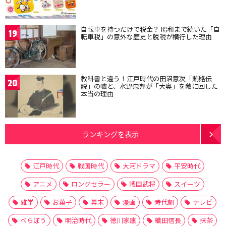
自転車を持つだけで税金？ 昭和まで続いた「自
19
転車税」の意外な歴史と脱税が横行した理由
教科書と違う！江戸時代の田沼意次「賄賂伝
20
説」の嘘と、水野忠邦が「大奥」を敵に回した
本当の理由
ランキングを表示
江戸時代
戦国時代
大河ドラマ
平安時代
アニメ
ロングセラー
戦国武将
スイーツ
雑学
お菓子
幕末
漫画
時代劇
テレビ
べらぼう
明治時代
徳川家康
織田信長
抹茶