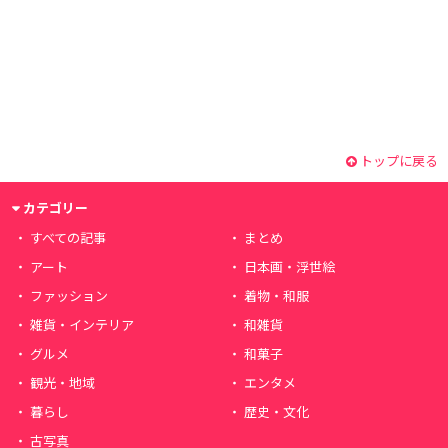
トップに戻る
カテゴリー
すべての記事
まとめ
アート
日本画・浮世絵
ファッション
着物・和服
雑貨・インテリア
和雑貨
グルメ
和菓子
観光・地域
エンタメ
暮らし
歴史・文化
古写真