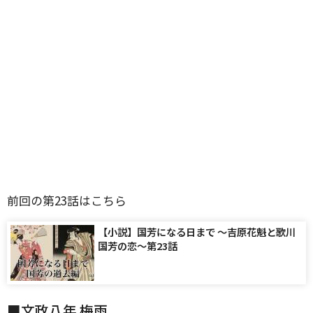
前回の第23話はこちら
【小説】国芳になる日まで 〜吉原花魁と歌川
国芳の恋〜第23話
■文政八年 梅雨