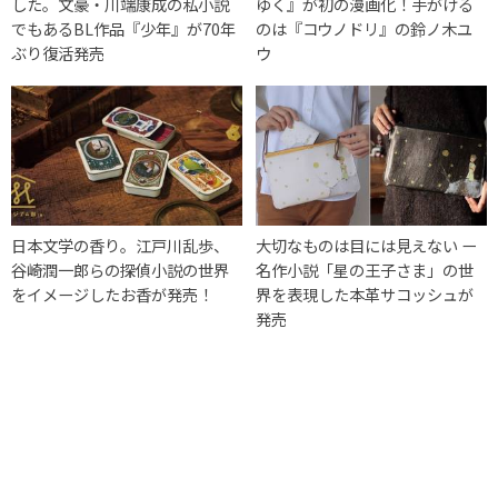
した。文豪・川端康成の私小説
ゆく』が初の漫画化！手がける
でもあるBL作品『少年』が70年
のは『コウノドリ』の鈴ノ木ユ
ぶり復活発売
ウ
日本文学の香り。江戸川乱歩、
大切なものは目には見えない ー
谷崎潤一郎らの探偵小説の世界
名作小説「星の王子さま」の世
をイメージしたお香が発売！
界を表現した本革サコッシュが
発売