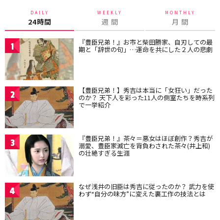
DAILY
WEEKLY
MONTHLY
24時間
週 間
月 間
『豊臣兄弟！』お市と柴田勝家、自刃しての最
1
期と「辞世の句」…運命を共にした２人の悲劇
【豊臣兄弟！】秀吉は本当に「女狂い」だった
2
のか？ 天下人を彩った11人の側室たちを時系列
で一挙紹介
『豊臣兄弟！』茶々＝悪女はほぼ創作？秀吉が
3
溺愛、豊臣家滅亡を背負わされた茶々(井上和)
の壮絶すぎる生涯
なぜ浅井の旧臣は秀吉に従ったのか？ 武力を使
4
わず“自分の味方”に変えた裏工作の技法とは