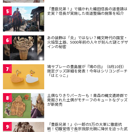
『豊臣兄弟！』で描かれた織田信長の道普請は
5
史実？信長が実施した街道整備の施策を紹介
あの装飾は「炎」ではない？縄文時代の国宝・
6
火焔型土器、5000年前の人々が刻んだ謎とデザ
インの秘密
鳩サブレーの豊島屋が『鳩の日』（8月10日）
7
限定グッズ詳細を発表！今年はシリコンポーチ
「はとっこ」
土偶なりきりパーカーも！青森の縄文遺跡群で
8
発掘された土偶がモチーフのキュートなグッズ
が新発売
『豊臣兄弟！』小一郎の5万の大軍に徹底抗
9
戦！切腹覚悟で長宗我部元親に降伏を迫った武