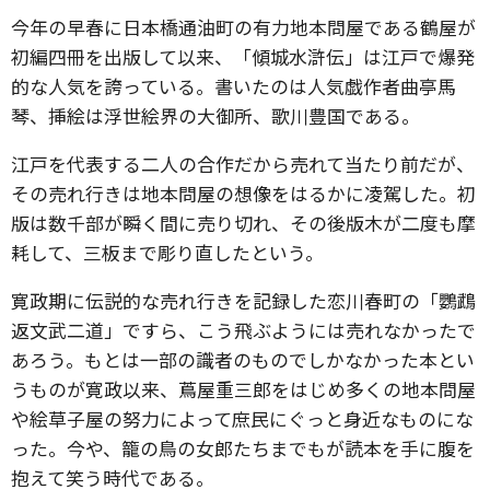
今年の早春に日本橋通油町の有力地本問屋である鶴屋が
初編四冊を出版して以来、「傾城水滸伝」は江戸で爆発
的な人気を誇っている。書いたのは人気戯作者曲亭馬
琴、挿絵は浮世絵界の大御所、歌川豊国である。
江戸を代表する二人の合作だから売れて当たり前だが、
その売れ行きは地本問屋の想像をはるかに凌駕した。初
版は数千部が瞬く間に売り切れ、その後版木が二度も摩
耗して、三板まで彫り直したという。
寛政期に伝説的な売れ行きを記録した恋川春町の「鸚鵡
返文武二道」ですら、こう飛ぶようには売れなかったで
あろう。もとは一部の識者のものでしかなかった本とい
うものが寛政以来、蔦屋重三郎をはじめ多くの地本問屋
や絵草子屋の努力によって庶民にぐっと身近なものにな
った。今や、籠の鳥の女郎たちまでもが読本を手に腹を
抱えて笑う時代である。