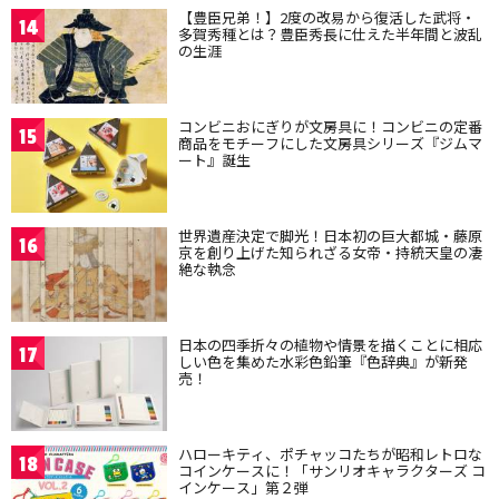
【豊臣兄弟！】2度の改易から復活した武将・
14
多賀秀種とは？豊臣秀長に仕えた半年間と波乱
の生涯
コンビニおにぎりが文房具に！コンビニの定番
15
商品をモチーフにした文房具シリーズ『ジムマ
ート』誕生
世界遺産決定で脚光！日本初の巨大都城・藤原
16
京を創り上げた知られざる女帝・持統天皇の凄
絶な執念
日本の四季折々の植物や情景を描くことに相応
17
しい色を集めた水彩色鉛筆『色辞典』が新発
売！
ハローキティ、ポチャッコたちが昭和レトロな
18
コインケースに！「サンリオキャラクターズ コ
インケース」第２弾