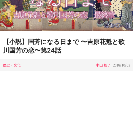
【小説】国芳になる日まで 〜吉原花魁と歌
川国芳の恋〜第24話
歴史・文化
小山 桜子
2018/10/03