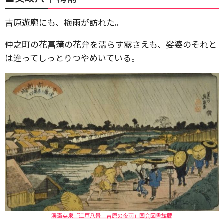
吉原遊廓にも、梅雨が訪れた。
仲之町の花菖蒲の花弁を濡らす露さえも、娑婆のそれと
は違ってしっとりつやめいている。
渓斎英泉「江戸八景 吉原の夜雨」国会図書館蔵