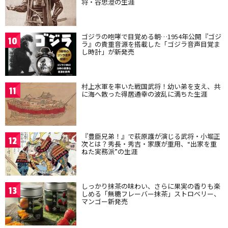
将・谷忠澄の生涯
ゴジラの咆哮で目覚める朝…1954年公開『ゴジ
10
ラ』の貴重音源を搭載した「ゴジラ音声目覚ま
し時計」が新発売
村上水軍を率いた戦国武将！幼い弟を支え、共
11
に海へ散った得居通幸の波乱に満ちた生涯
『豊臣兄弟！』で萩原護が演じる武将・小堀正
12
次とは？秀長・秀吉・家康が重用、“出家を重
ねた実務派”の生涯
しっかり抹茶の味わい、さらに果実の香りも楽
13
しめる「無糖フレーバー抹茶」ストロベリー、
マンゴー新発売