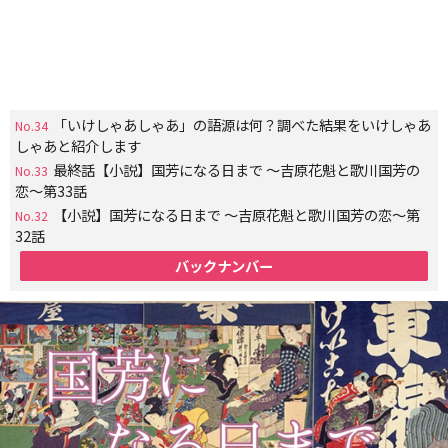
「いけしゃあしゃあ」の語源は何？調べた結果をいけしゃあ
No.34
しゃあと紹介します
最終話【小説】国芳になる日まで 〜吉原花魁と歌川国芳の
No.33
恋〜第33話
【小説】国芳になる日まで 〜吉原花魁と歌川国芳の恋〜第
No.32
32話
バックナンバー