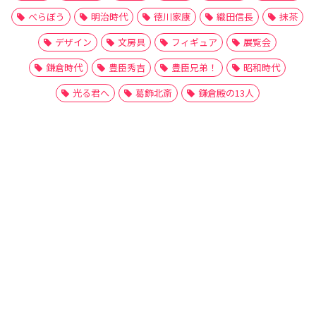
べらぼう
明治時代
徳川家康
織田信長
抹茶
デザイン
文房具
フィギュア
展覧会
鎌倉時代
豊臣秀吉
豊臣兄弟！
昭和時代
光る君へ
葛飾北斎
鎌倉殿の13人