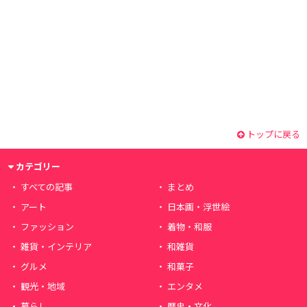
トップに戻る
カテゴリー
すべての記事
まとめ
アート
日本画・浮世絵
ファッション
着物・和服
雑貨・インテリア
和雑貨
グルメ
和菓子
観光・地域
エンタメ
暮らし
歴史・文化