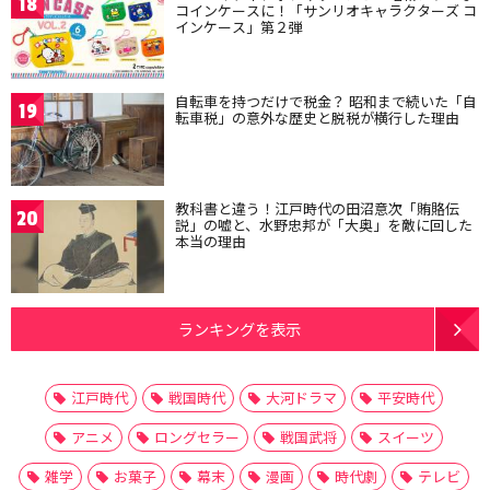
18
コインケースに！「サンリオキャラクターズ コ
インケース」第２弾
自転車を持つだけで税金？ 昭和まで続いた「自
19
転車税」の意外な歴史と脱税が横行した理由
教科書と違う！江戸時代の田沼意次「賄賂伝
20
説」の嘘と、水野忠邦が「大奥」を敵に回した
本当の理由
ランキングを表示
江戸時代
戦国時代
大河ドラマ
平安時代
アニメ
ロングセラー
戦国武将
スイーツ
雑学
お菓子
幕末
漫画
時代劇
テレビ