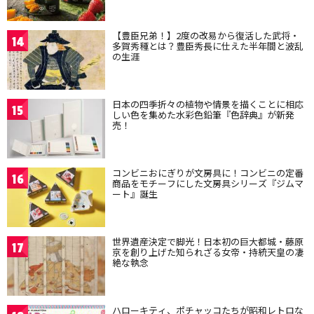
【豊臣兄弟！】2度の改易から復活した武将・
14
多賀秀種とは？豊臣秀長に仕えた半年間と波乱
の生涯
日本の四季折々の植物や情景を描くことに相応
15
しい色を集めた水彩色鉛筆『色辞典』が新発
売！
コンビニおにぎりが文房具に！コンビニの定番
16
商品をモチーフにした文房具シリーズ『ジムマ
ート』誕生
世界遺産決定で脚光！日本初の巨大都城・藤原
17
京を創り上げた知られざる女帝・持統天皇の凄
絶な執念
ハローキティ、ポチャッコたちが昭和レトロな