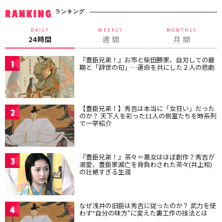
ランキング
RANKING
DAILY
WEEKLY
MONTHLY
24時間
週 間
月 間
『豊臣兄弟！』お市と柴田勝家、自刃しての最
1
期と「辞世の句」…運命を共にした２人の悲劇
【豊臣兄弟！】秀吉は本当に「女狂い」だった
2
のか？ 天下人を彩った11人の側室たちを時系列
で一挙紹介
『豊臣兄弟！』茶々＝悪女はほぼ創作？秀吉が
3
溺愛、豊臣家滅亡を背負わされた茶々(井上和)
の壮絶すぎる生涯
なぜ浅井の旧臣は秀吉に従ったのか？ 武力を使
4
わず“自分の味方”に変えた裏工作の技法とは