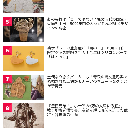
あの装飾は「炎」ではない？縄文時代の国宝・
5
火焔型土器、5000年前の人々が刻んだ謎とデザ
インの秘密
鳩サブレーの豊島屋が『鳩の日』（8月10日）
6
限定グッズ詳細を発表！今年はシリコンポーチ
「はとっこ」
土偶なりきりパーカーも！青森の縄文遺跡群で
7
発掘された土偶がモチーフのキュートなグッズ
が新発売
『豊臣兄弟！』小一郎の5万の大軍に徹底抗
8
戦！切腹覚悟で長宗我部元親に降伏を迫った武
将・谷忠澄の生涯