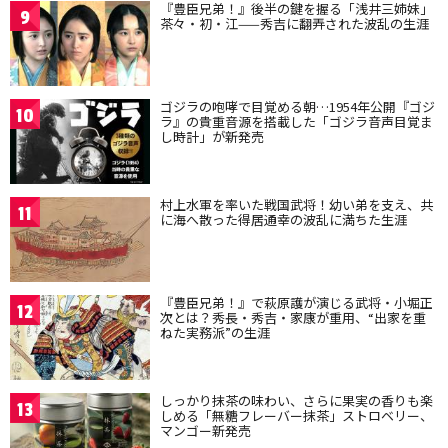
『豊臣兄弟！』後半の鍵を握る「浅井三姉妹」
9
茶々・初・江——秀吉に翻弄された波乱の生涯
ゴジラの咆哮で目覚める朝…1954年公開『ゴジ
10
ラ』の貴重音源を搭載した「ゴジラ音声目覚ま
し時計」が新発売
村上水軍を率いた戦国武将！幼い弟を支え、共
11
に海へ散った得居通幸の波乱に満ちた生涯
『豊臣兄弟！』で萩原護が演じる武将・小堀正
12
次とは？秀長・秀吉・家康が重用、“出家を重
ねた実務派”の生涯
しっかり抹茶の味わい、さらに果実の香りも楽
13
しめる「無糖フレーバー抹茶」ストロベリー、
マンゴー新発売