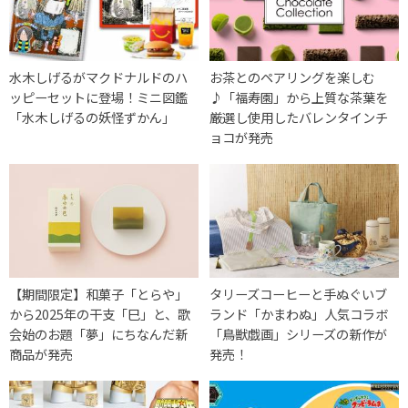
水木しげるがマクドナルドのハ
お茶とのペアリングを楽しむ
ッピーセットに登場！ミニ図鑑
♪「福寿園」から上質な茶葉を
「水木しげるの妖怪ずかん」
厳選し使用したバレンタインチ
ョコが発売
【期間限定】和菓子「とらや」
タリーズコーヒーと手ぬぐいブ
から2025年の干支「巳」と、歌
ランド「かまわぬ」人気コラボ
会始のお題「夢」にちなんだ新
「鳥獣戯画」シリーズの新作が
商品が発売
発売！