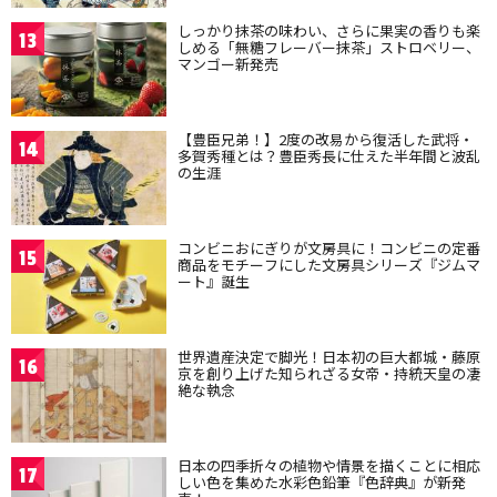
しっかり抹茶の味わい、さらに果実の香りも楽
13
しめる「無糖フレーバー抹茶」ストロベリー、
マンゴー新発売
【豊臣兄弟！】2度の改易から復活した武将・
14
多賀秀種とは？豊臣秀長に仕えた半年間と波乱
の生涯
コンビニおにぎりが文房具に！コンビニの定番
15
商品をモチーフにした文房具シリーズ『ジムマ
ート』誕生
世界遺産決定で脚光！日本初の巨大都城・藤原
16
京を創り上げた知られざる女帝・持統天皇の凄
絶な執念
日本の四季折々の植物や情景を描くことに相応
17
しい色を集めた水彩色鉛筆『色辞典』が新発