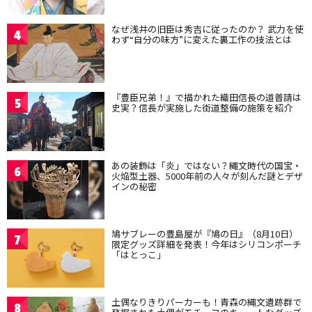
なぜ浅井の旧臣は秀吉に従ったのか？ 武力を使
4
わず“自分の味方”に変えた裏工作の技法とは
『豊臣兄弟！』で描かれた織田信長の道普請は
5
史実？信長が実施した街道整備の施策を紹介
あの装飾は「炎」ではない？縄文時代の国宝・
6
火焔型土器、5000年前の人々が刻んだ謎とデザ
インの秘密
鳩サブレーの豊島屋が『鳩の日』（8月10日）
7
限定グッズ詳細を発表！今年はシリコンポーチ
「はとっこ」
土偶なりきりパーカーも！青森の縄文遺跡群で
8