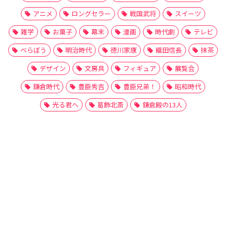
アニメ
ロングセラー
戦国武将
スイーツ
雑学
お菓子
幕末
漫画
時代劇
テレビ
べらぼう
明治時代
徳川家康
織田信長
抹茶
デザイン
文房具
フィギュア
展覧会
鎌倉時代
豊臣秀吉
豊臣兄弟！
昭和時代
光る君へ
葛飾北斎
鎌倉殿の13人