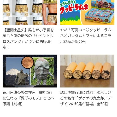
【聖闘士星矢】誰もが小宇宙を
やだ！可愛いっ♡クッピーラム
感じたあの伝説の「セイントク
ネとガンダムカフェによるコラ
ロスパンツ」がついに再販決
ボ商品が新発売
定！
徳川家康の終の棲家「駿府城」
認印や銀行印に対応！水木しげ
に伝わる「異形のモノ」と七不
るの名作「ゲゲゲの鬼太郎」デ
思議【前編】
ザインの印鑑が登場。全50種