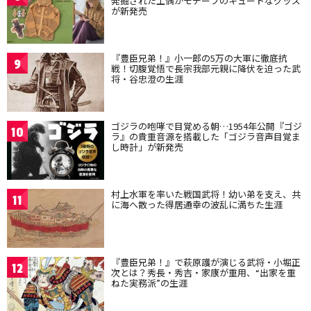
発掘された土偶がモチーフのキュートなグッズ
が新発売
『豊臣兄弟！』小一郎の5万の大軍に徹底抗
9
戦！切腹覚悟で長宗我部元親に降伏を迫った武
将・谷忠澄の生涯
ゴジラの咆哮で目覚める朝…1954年公開『ゴジ
10
ラ』の貴重音源を搭載した「ゴジラ音声目覚ま
し時計」が新発売
村上水軍を率いた戦国武将！幼い弟を支え、共
11
に海へ散った得居通幸の波乱に満ちた生涯
『豊臣兄弟！』で萩原護が演じる武将・小堀正
12
次とは？秀長・秀吉・家康が重用、“出家を重
ねた実務派”の生涯