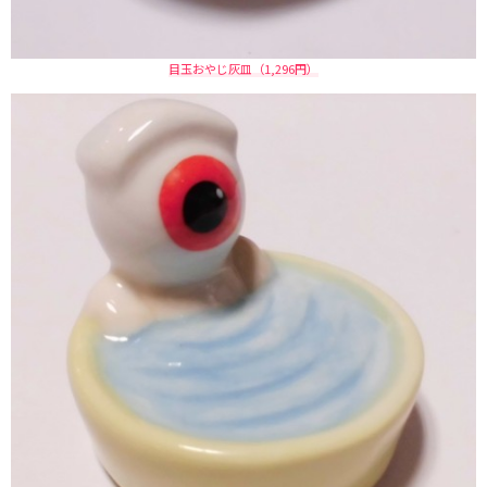
目玉おやじ灰皿（1,296円）