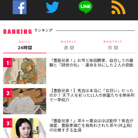
ランキング
RANKING
DAILY
WEEKLY
MONTHLY
24時間
週 間
月 間
『豊臣兄弟！』お市と柴田勝家、自刃しての最
1
期と「辞世の句」…運命を共にした２人の悲劇
【豊臣兄弟！】秀吉は本当に「女狂い」だった
2
のか？ 天下人を彩った11人の側室たちを時系列
で一挙紹介
『豊臣兄弟！』茶々＝悪女はほぼ創作？秀吉が
3
溺愛、豊臣家滅亡を背負わされた茶々(井上和)
の壮絶すぎる生涯