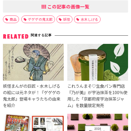
この記事の画像一覧
商品
ゲゲゲの鬼太郎
妖怪
水木しげる
関連する記事
RELATED
妖怪まんがの巨匠・水木しげる
これうんまそ♡生食パン専門店
の絵には元ネタが！『ゲゲゲの
『乃が美』が宇治抹茶を100％使
鬼太郎』登場キャラたちの由来
用した「京都府産宇治抹茶ジャ
を紹介
ム」を数量限定発売