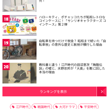
売！
ハローキティ、ポチャッコたちが昭和レトロな
18
コインケースに！「サンリオキャラクターズ コ
インケース」第２弾
自転車を持つだけで税金？ 昭和まで続いた「自
19
転車税」の意外な歴史と脱税が横行した理由
教科書と違う！江戸時代の田沼意次「賄賂伝
20
説」の嘘と、水野忠邦が「大奥」を敵に回した
本当の理由
ランキングを表示
江戸時代
戦国時代
大河ドラマ
平安時代