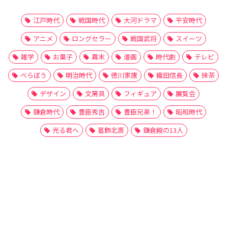
江戸時代
戦国時代
大河ドラマ
平安時代
アニメ
ロングセラー
戦国武将
スイーツ
雑学
お菓子
幕末
漫画
時代劇
テレビ
べらぼう
明治時代
徳川家康
織田信長
抹茶
デザイン
文房具
フィギュア
展覧会
鎌倉時代
豊臣秀吉
豊臣兄弟！
昭和時代
光る君へ
葛飾北斎
鎌倉殿の13人