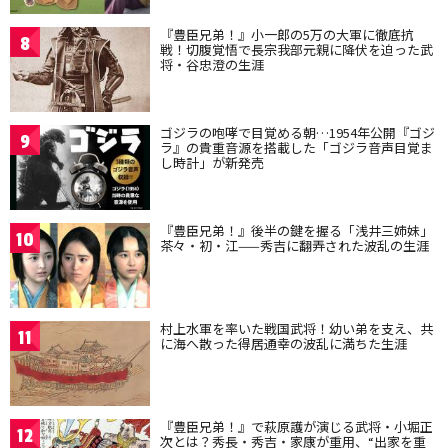
『豊臣兄弟！』小一郎の5万の大軍に徹底抗
8
戦！切腹覚悟で長宗我部元親に降伏を迫った武
将・谷忠澄の生涯
ゴジラの咆哮で目覚める朝…1954年公開『ゴジ
9
ラ』の貴重音源を搭載した「ゴジラ音声目覚ま
し時計」が新発売
『豊臣兄弟！』後半の鍵を握る「浅井三姉妹」
10
茶々・初・江——秀吉に翻弄された波乱の生涯
村上水軍を率いた戦国武将！幼い弟を支え、共
11
に海へ散った得居通幸の波乱に満ちた生涯
『豊臣兄弟！』で萩原護が演じる武将・小堀正
12
次とは？秀長・秀吉・家康が重用、“出家を重