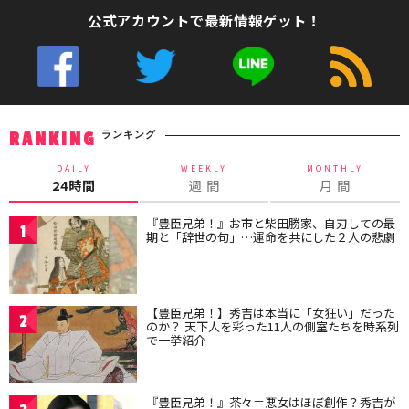
公式アカウントで最新情報ゲット！
ランキング
RANKING
DAILY
WEEKLY
MONTHLY
24時間
週 間
月 間
『豊臣兄弟！』お市と柴田勝家、自刃しての最
1
期と「辞世の句」…運命を共にした２人の悲劇
【豊臣兄弟！】秀吉は本当に「女狂い」だった
2
のか？ 天下人を彩った11人の側室たちを時系列
で一挙紹介
『豊臣兄弟！』茶々＝悪女はほぼ創作？秀吉が