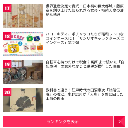
世界遺産決定で脚光！日本初の巨大都城・藤原
17
京を創り上げた知られざる女帝・持統天皇の凄
絶な執念
ハローキティ、ポチャッコたちが昭和レトロな
18
コインケースに！「サンリオキャラクターズ コ
インケース」第２弾
自転車を持つだけで税金？ 昭和まで続いた「自
19
転車税」の意外な歴史と脱税が横行した理由
教科書と違う！江戸時代の田沼意次「賄賂伝
20
説」の嘘と、水野忠邦が「大奥」を敵に回した
本当の理由
ランキングを表示