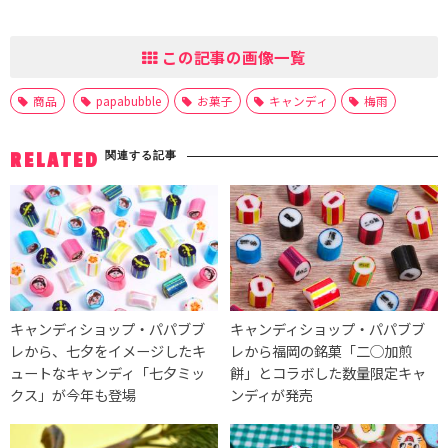
この記事の画像一覧
商品
papabubble
お菓子
キャンディ
梅雨
関連する記事
RELATED
キャンディショップ・パパブブ
キャンディショップ・パパブブ
レから、七夕をイメージしたキ
レから福岡の銘菓「二◯加煎
ュートなキャンディ「七夕ミッ
餅」とコラボした数量限定キャ
クス」が今年も登場
ンディが発売