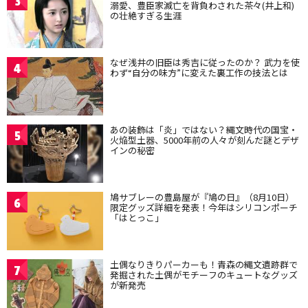
3
溺愛、豊臣家滅亡を背負わされた茶々(井上和)
の壮絶すぎる生涯
なぜ浅井の旧臣は秀吉に従ったのか？ 武力を使
4
わず“自分の味方”に変えた裏工作の技法とは
あの装飾は「炎」ではない？縄文時代の国宝・
5
火焔型土器、5000年前の人々が刻んだ謎とデザ
インの秘密
鳩サブレーの豊島屋が『鳩の日』（8月10日）
6
限定グッズ詳細を発表！今年はシリコンポーチ
「はとっこ」
土偶なりきりパーカーも！青森の縄文遺跡群で
7
発掘された土偶がモチーフのキュートなグッズ
が新発売