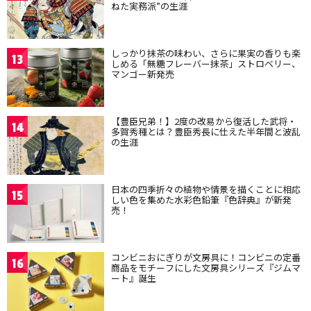
ねた実務派”の生涯
しっかり抹茶の味わい、さらに果実の香りも楽
13
しめる「無糖フレーバー抹茶」ストロベリー、
マンゴー新発売
【豊臣兄弟！】2度の改易から復活した武将・
14
多賀秀種とは？豊臣秀長に仕えた半年間と波乱
の生涯
日本の四季折々の植物や情景を描くことに相応
15
しい色を集めた水彩色鉛筆『色辞典』が新発
売！
コンビニおにぎりが文房具に！コンビニの定番
16
商品をモチーフにした文房具シリーズ『ジムマ
ート』誕生