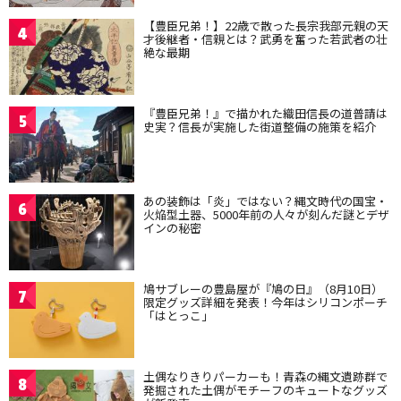
【豊臣兄弟！】22歳で散った長宗我部元親の天
4
才後継者・信親とは？武勇を奮った若武者の壮
絶な最期
『豊臣兄弟！』で描かれた織田信長の道普請は
5
史実？信長が実施した街道整備の施策を紹介
あの装飾は「炎」ではない？縄文時代の国宝・
6
火焔型土器、5000年前の人々が刻んだ謎とデザ
インの秘密
鳩サブレーの豊島屋が『鳩の日』（8月10日）
7
限定グッズ詳細を発表！今年はシリコンポーチ
「はとっこ」
土偶なりきりパーカーも！青森の縄文遺跡群で
8
発掘された土偶がモチーフのキュートなグッズ