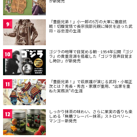
が新発売
『豊臣兄弟！』小一郎の5万の大軍に徹底抗
9
戦！切腹覚悟で長宗我部元親に降伏を迫った武
将・谷忠澄の生涯
ゴジラの咆哮で目覚める朝…1954年公開『ゴジ
10
ラ』の貴重音源を搭載した「ゴジラ音声目覚ま
し時計」が新発売
『豊臣兄弟！』で萩原護が演じる武将・小堀正
11
次とは？秀長・秀吉・家康が重用、“出家を重
ねた実務派”の生涯
しっかり抹茶の味わい、さらに果実の香りも楽
12
しめる「無糖フレーバー抹茶」ストロベリー、
マンゴー新発売