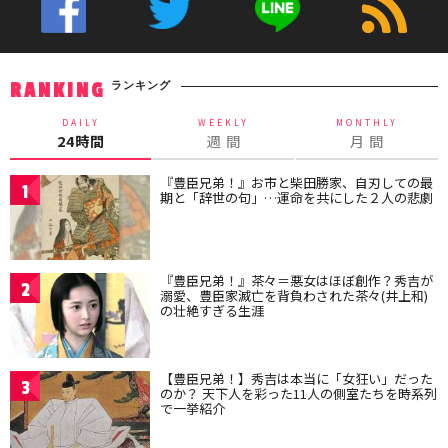
ランキング
RANKING
DAILY
WEEKLY
MONTHLY
24時間
週 間
月 間
『豊臣兄弟！』お市と柴田勝家、自刃しての最
1
期と「辞世の句」…運命を共にした２人の悲劇
『豊臣兄弟！』茶々＝悪女はほぼ創作？秀吉が
2
溺愛、豊臣家滅亡を背負わされた茶々(井上和)
の壮絶すぎる生涯
【豊臣兄弟！】秀吉は本当に「女狂い」だった
3
のか？ 天下人を彩った11人の側室たちを時系列
で一挙紹介