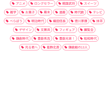
アニメ
ロングセラー
戦国武将
スイーツ
雑学
お菓子
幕末
漫画
時代劇
テレビ
べらぼう
明治時代
織田信長
徳川家康
抹茶
デザイン
文房具
フィギュア
展覧会
鎌倉時代
豊臣秀吉
豊臣兄弟！
昭和時代
光る君へ
葛飾北斎
鎌倉殿の13人