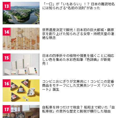
「一口」が「いもあらい」！？ 日本の難読地名
13
には知られざる“名前の法則”があった
世界遺産決定で脚光！日本初の巨大都城・藤原
14
京を創り上げた知られざる女帝・持統天皇の凄
絶な執念
日本の四季折々の植物や情景を描くことに相応
15
しい色を集めた水彩色鉛筆『色辞典』が新発
売！
コンビニおにぎりが文房具に！コンビニの定番
16
商品をモチーフにした文房具シリーズ『ジムマ
ート』誕生
自転車を持つだけで税金？ 昭和まで続いた「自
17
転車税」の意外な歴史と脱税が横行した理由