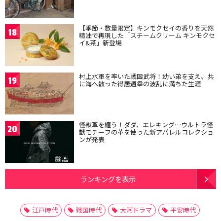
【季節・数量限定】キンモクセイの香りを天然
18
精油で再現した「スチームクリーム キンモクセ
イ&茶」新登場
村上水軍を率いた戦国武将！幼い弟を支え、共
19
に海へ散った得居通幸の波乱に満ちた生涯
怪獣革を纏う！ダダ、エレキング…ウルトラ怪
20
獣モチーフの革を使った新アパレルコレクショ
ンが発表
ランキングを表示
江戸時代
戦国時代
大河ドラマ
平安時代