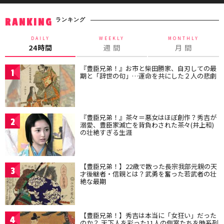
ランキング
RANKING
DAILY
WEEKLY
MONTHLY
24時間
週 間
月 間
『豊臣兄弟！』お市と柴田勝家、自刃しての最
1
期と「辞世の句」…運命を共にした２人の悲劇
『豊臣兄弟！』茶々＝悪女はほぼ創作？秀吉が
2
溺愛、豊臣家滅亡を背負わされた茶々(井上和)
の壮絶すぎる生涯
【豊臣兄弟！】22歳で散った長宗我部元親の天
3
才後継者・信親とは？武勇を奮った若武者の壮
絶な最期
【豊臣兄弟！】秀吉は本当に「女狂い」だった
4
のか？ 天下人を彩った11人の側室たちを時系列