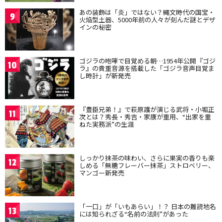
あの装飾は「炎」ではない？縄文時代の国宝・
9
火焔型土器、5000年前の人々が刻んだ謎とデザ
インの秘密
ゴジラの咆哮で目覚める朝…1954年公開『ゴジ
10
ラ』の貴重音源を搭載した「ゴジラ音声目覚ま
し時計」が新発売
『豊臣兄弟！』で萩原護が演じる武将・小堀正
11
次とは？秀長・秀吉・家康が重用、“出家を重
ねた実務派”の生涯
しっかり抹茶の味わい、さらに果実の香りも楽
12
しめる「無糖フレーバー抹茶」ストロベリー、
マンゴー新発売
「一口」が「いもあらい」！？ 日本の難読地名
13
には知られざる“名前の法則”があった