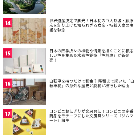
世界遺産決定で脚光！日本初の巨大都城・藤原
14
京を創り上げた知られざる女帝・持統天皇の凄
絶な執念
日本の四季折々の植物や情景を描くことに相応
15
しい色を集めた水彩色鉛筆『色辞典』が新発
売！
自転車を持つだけで税金？ 昭和まで続いた「自
16
転車税」の意外な歴史と脱税が横行した理由
コンビニおにぎりが文房具に！コンビニの定番
17
商品をモチーフにした文房具シリーズ『ジムマ
ート』誕生