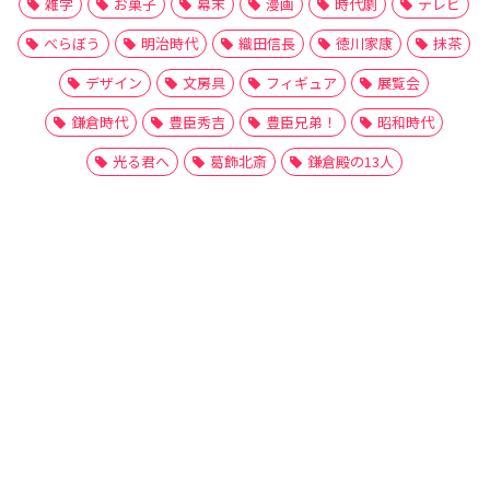
雑学
お菓子
幕末
漫画
時代劇
テレビ
べらぼう
明治時代
織田信長
徳川家康
抹茶
デザイン
文房具
フィギュア
展覧会
鎌倉時代
豊臣秀吉
豊臣兄弟！
昭和時代
光る君へ
葛飾北斎
鎌倉殿の13人