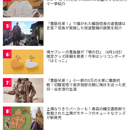
で一挙紹介
『豊臣兄弟！』で描かれた織田信長の道普請は
5
史実？信長が実施した街道整備の施策を紹介
鳩サブレーの豊島屋が『鳩の日』（8月10日）
6
限定グッズ詳細を発表！今年はシリコンポーチ
「はとっこ」
『豊臣兄弟！』小一郎の5万の大軍に徹底抗
7
戦！切腹覚悟で長宗我部元親に降伏を迫った武
将・谷忠澄の生涯
土偶なりきりパーカーも！青森の縄文遺跡群で
8
発掘された土偶がモチーフのキュートなグッズ
が新発売