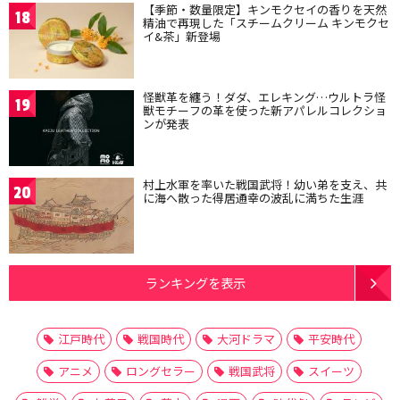
【季節・数量限定】キンモクセイの香りを天然
18
精油で再現した「スチームクリーム キンモクセ
イ&茶」新登場
怪獣革を纏う！ダダ、エレキング…ウルトラ怪
19
獣モチーフの革を使った新アパレルコレクショ
ンが発表
村上水軍を率いた戦国武将！幼い弟を支え、共
20
に海へ散った得居通幸の波乱に満ちた生涯
ランキングを表示
江戸時代
戦国時代
大河ドラマ
平安時代
アニメ
ロングセラー
戦国武将
スイーツ