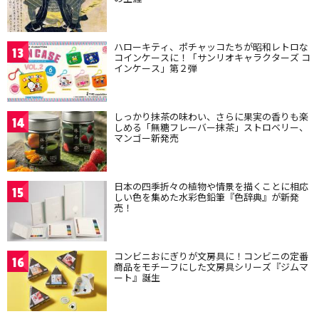
ハローキティ、ポチャッコたちが昭和レトロな
13
コインケースに！「サンリオキャラクターズ コ
インケース」第２弾
しっかり抹茶の味わい、さらに果実の香りも楽
14
しめる「無糖フレーバー抹茶」ストロベリー、
マンゴー新発売
日本の四季折々の植物や情景を描くことに相応
15
しい色を集めた水彩色鉛筆『色辞典』が新発
売！
コンビニおにぎりが文房具に！コンビニの定番
16
商品をモチーフにした文房具シリーズ『ジムマ
ート』誕生