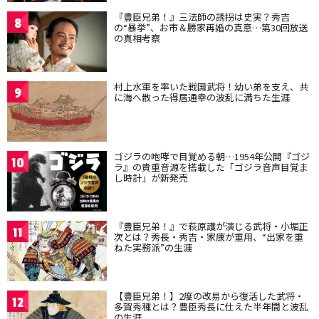
『豊臣兄弟！』三法師の誘拐は史実？秀吉
8
の“暴挙”、お市＆勝家再婚の真意…第30回放送
の真相考察
村上水軍を率いた戦国武将！幼い弟を支え、共
9
に海へ散った得居通幸の波乱に満ちた生涯
ゴジラの咆哮で目覚める朝…1954年公開『ゴジ
10
ラ』の貴重音源を搭載した「ゴジラ音声目覚ま
し時計」が新発売
『豊臣兄弟！』で萩原護が演じる武将・小堀正
11
次とは？秀長・秀吉・家康が重用、“出家を重
ねた実務派”の生涯
【豊臣兄弟！】2度の改易から復活した武将・
12
多賀秀種とは？豊臣秀長に仕えた半年間と波乱
の生涯