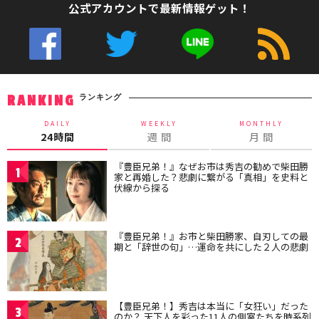
公式アカウントで最新情報ゲット！
ランキング
RANKING
DAILY
WEEKLY
MONTHLY
24時間
週 間
月 間
『豊臣兄弟！』なぜお市は秀吉の勧めで柴田勝
1
家と再婚した？悲劇に繋がる「真相」を史料と
伏線から探る
『豊臣兄弟！』お市と柴田勝家、自刃しての最
2
期と「辞世の句」…運命を共にした２人の悲劇
【豊臣兄弟！】秀吉は本当に「女狂い」だった
3
のか？ 天下人を彩った11人の側室たちを時系列