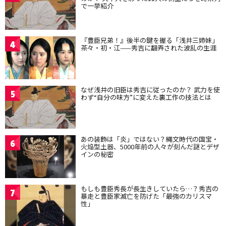
で一挙紹介
『豊臣兄弟！』後半の鍵を握る「浅井三姉妹」
4
茶々・初・江——秀吉に翻弄された波乱の生涯
なぜ浅井の旧臣は秀吉に従ったのか？ 武力を使
5
わず“自分の味方”に変えた裏工作の技法とは
あの装飾は「炎」ではない？縄文時代の国宝・
6
火焔型土器、5000年前の人々が刻んだ謎とデザ
インの秘密
もしも豊臣秀長が長生きしていたら…？秀吉の
7
暴走と豊臣家滅亡を防げた「最強のカリスマ
性」