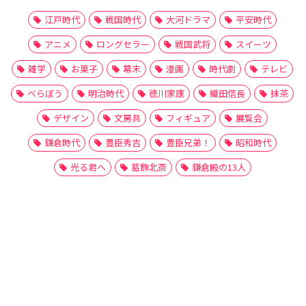
江戸時代
戦国時代
大河ドラマ
平安時代
アニメ
ロングセラー
戦国武将
スイーツ
雑学
お菓子
幕末
漫画
時代劇
テレビ
べらぼう
明治時代
徳川家康
織田信長
抹茶
デザイン
文房具
フィギュア
展覧会
鎌倉時代
豊臣秀吉
豊臣兄弟！
昭和時代
光る君へ
葛飾北斎
鎌倉殿の13人