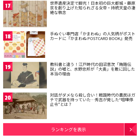
世界遺産決定で脚光！日本初の巨大都城・藤原
17
京を創り上げた知られざる女帝・持統天皇の凄
絶な執念
手ぬぐい専門店「かまわぬ」の人気柄がポスト
18
カードに『かまわぬ POSTCARD BOOK』発売
教科書と違う！江戸時代の田沼意次「賄賂伝
19
説」の嘘と、水野忠邦が「大奥」を敵に回した
本当の理由
対話がダメなら殺し合い！戦国時代の農民はガ
20
チで武器を持っていた…秀吉が発した“喧嘩停
止令”とは？
ランキングを表示