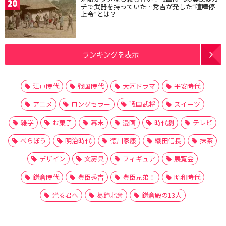
20
チで武器を持っていた…秀吉が発した“喧嘩停
止令”とは？
ランキングを表示
江戸時代
戦国時代
大河ドラマ
平安時代
アニメ
ロングセラー
戦国武将
スイーツ
雑学
お菓子
幕末
漫画
時代劇
テレビ
べらぼう
明治時代
徳川家康
織田信長
抹茶
デザイン
文房具
フィギュア
展覧会
鎌倉時代
豊臣秀吉
豊臣兄弟！
昭和時代
光る君へ
葛飾北斎
鎌倉殿の13人