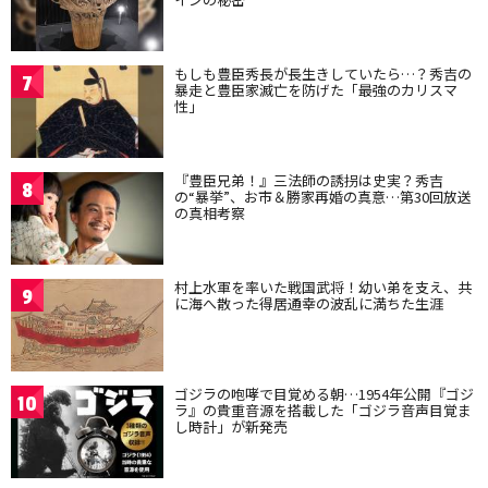
もしも豊臣秀長が長生きしていたら…？秀吉の
7
暴走と豊臣家滅亡を防げた「最強のカリスマ
性」
『豊臣兄弟！』三法師の誘拐は史実？秀吉
8
の“暴挙”、お市＆勝家再婚の真意…第30回放送
の真相考察
村上水軍を率いた戦国武将！幼い弟を支え、共
9
に海へ散った得居通幸の波乱に満ちた生涯
ゴジラの咆哮で目覚める朝…1954年公開『ゴジ
10
ラ』の貴重音源を搭載した「ゴジラ音声目覚ま
し時計」が新発売