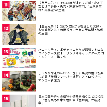
『豊臣兄弟！』で萩原護が演じる武将・小堀正
11
次とは？秀長・秀吉・家康が重用、“出家を重
ねた実務派”の生涯
【豊臣兄弟！】2度の改易から復活した武将・
12
多賀秀種とは？豊臣秀長に仕えた半年間と波乱
の生涯
ハローキティ、ポチャッコたちが昭和レトロな
13
コインケースに！「サンリオキャラクターズ コ
インケース」第２弾
しっかり抹茶の味わい、さらに果実の香りも楽
14
しめる「無糖フレーバー抹茶」ストロベリー、
マンゴー新発売
日本の四季折々の植物や情景を描くことに相応
15
しい色を集めた水彩色鉛筆『色辞典』が新発
売！