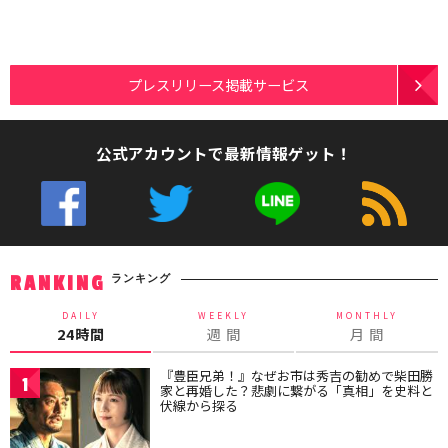
プレスリリース掲載サービス
公式アカウントで最新情報ゲット！
ランキング
RANKING
DAILY
WEEKLY
MONTHLY
24時間
週 間
月 間
『豊臣兄弟！』なぜお市は秀吉の勧めで柴田勝
1
家と再婚した？悲劇に繋がる「真相」を史料と
伏線から探る