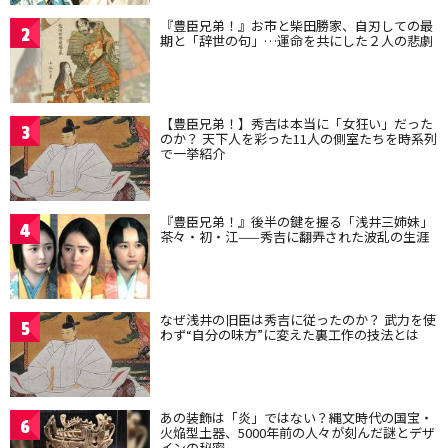
『豊臣兄弟！』お市と柴田勝家、自刃しての最
2
期と「辞世の句」…運命を共にした２人の悲劇
【豊臣兄弟！】秀吉は本当に「女狂い」だった
3
のか？ 天下人を彩った11人の側室たちを時系列
で一挙紹介
『豊臣兄弟！』後半の鍵を握る「浅井三姉妹」
4
茶々・初・江——秀吉に翻弄された波乱の生涯
なぜ浅井の旧臣は秀吉に従ったのか？ 武力を使
5
わず“自分の味方”に変えた裏工作の技法とは
あの装飾は「炎」ではない？縄文時代の国宝・
6
火焔型土器、5000年前の人々が刻んだ謎とデザ
インの秘密