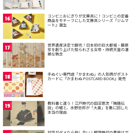
コンビニおにぎりが文房具に！コンビニの定番
16
商品をモチーフにした文房具シリーズ『ジムマ
ート』誕生
世界遺産決定で脚光！日本初の巨大都城・藤原
17
京を創り上げた知られざる女帝・持統天皇の凄
絶な執念
手ぬぐい専門店「かまわぬ」の人気柄がポスト
18
カードに『かまわぬ POSTCARD BOOK』発売
教科書と違う！江戸時代の田沼意次「賄賂伝
19
説」の嘘と、水野忠邦が「大奥」を敵に回した
本当の理由
対話がダメなら殺し合い！戦国時代の農民はガ