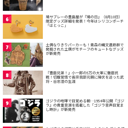
鳩サブレーの豊島屋が『鳩の日』（8月10日）
6
限定グッズ詳細を発表！今年はシリコンポーチ
「はとっこ」
土偶なりきりパーカーも！青森の縄文遺跡群で
7
発掘された土偶がモチーフのキュートなグッズ
が新発売
『豊臣兄弟！』小一郎の5万の大軍に徹底抗
8
戦！切腹覚悟で長宗我部元親に降伏を迫った武
将・谷忠澄の生涯
ゴジラの咆哮で目覚める朝…1954年公開『ゴジ
9
ラ』の貴重音源を搭載した「ゴジラ音声目覚ま
し時計」が新発売