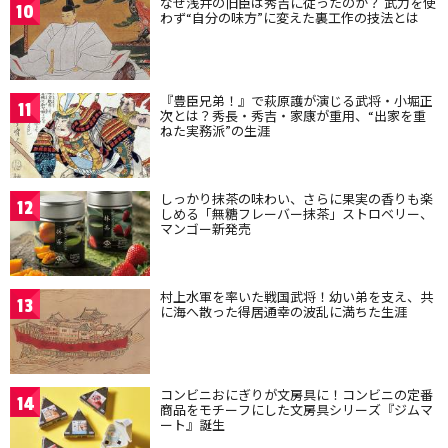
なぜ浅井の旧臣は秀吉に従ったのか？ 武力を使
10
わず“自分の味方”に変えた裏工作の技法とは
『豊臣兄弟！』で萩原護が演じる武将・小堀正
11
次とは？秀長・秀吉・家康が重用、“出家を重
ねた実務派”の生涯
しっかり抹茶の味わい、さらに果実の香りも楽
12
しめる「無糖フレーバー抹茶」ストロベリー、
マンゴー新発売
村上水軍を率いた戦国武将！幼い弟を支え、共
13
に海へ散った得居通幸の波乱に満ちた生涯
コンビニおにぎりが文房具に！コンビニの定番
14
商品をモチーフにした文房具シリーズ『ジムマ
ート』誕生