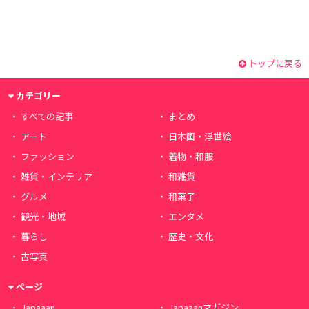
トップに戻る
カテゴリー
すべての記事
まとめ
アート
日本画・浮世絵
ファッション
着物・和服
雑貨・インテリア
和雑貨
グルメ
和菓子
観光・地域
エンタメ
暮らし
歴史・文化
古写真
ページ
Japaaan
Japaaanマガジン