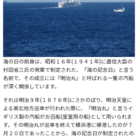
海の日の前身は、昭和１６年(１９４１年)に逓信大臣の
村田省三氏の発案で制定された、『海の記念日』と言う
名前で、その成立には『明治丸』と呼ばれる一隻の汽船
が深く関係しています。
それは明治９年(１８７６年)にさかのぼり、明治天皇に
よる東北地方巡幸が行われた際に、『明治丸』と言うイ
ギリス製の汽船がお召船(皇室用の船)として用いられま
す。その明治丸が巡幸を終えて横浜港に帰港したのが７
月２０日であったことから、海の記念日が制定されたの