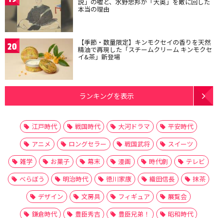
説」の嘘と、水野忠邦が「大奥」を敵に回した
本当の理由
【季節・数量限定】キンモクセイの香りを天然
20
精油で再現した「スチームクリーム キンモクセ
イ&茶」新登場
ランキングを表示
江戸時代
戦国時代
大河ドラマ
平安時代
アニメ
ロングセラー
戦国武将
スイーツ
雑学
お菓子
幕末
漫画
時代劇
テレビ
べらぼう
明治時代
徳川家康
織田信長
抹茶
デザイン
文房具
フィギュア
展覧会
鎌倉時代
豊臣秀吉
豊臣兄弟！
昭和時代