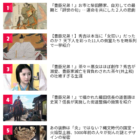
『豊臣兄弟！』お市と柴田勝家、自刃しての最
1
期と「辞世の句」…運命を共にした２人の悲劇
【豊臣兄弟！】秀吉は本当に「女狂い」だった
2
のか？ 天下人を彩った11人の側室たちを時系列
で一挙紹介
『豊臣兄弟！』茶々＝悪女はほぼ創作？秀吉が
3
溺愛、豊臣家滅亡を背負わされた茶々(井上和)
の壮絶すぎる生涯
『豊臣兄弟！』で描かれた織田信長の道普請は
4
史実？信長が実施した街道整備の施策を紹介
あの装飾は「炎」ではない？縄文時代の国宝・
5
火焔型土器、5000年前の人々が刻んだ謎とデザ
インの秘密