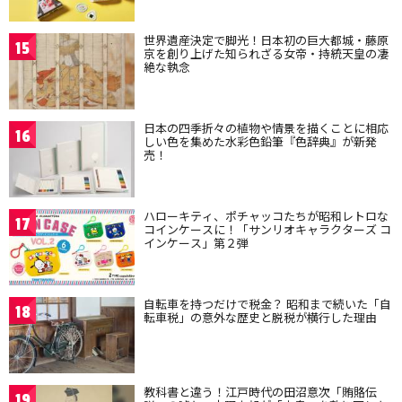
世界遺産決定で脚光！日本初の巨大都城・藤原
15
京を創り上げた知られざる女帝・持統天皇の凄
絶な執念
日本の四季折々の植物や情景を描くことに相応
16
しい色を集めた水彩色鉛筆『色辞典』が新発
売！
ハローキティ、ポチャッコたちが昭和レトロな
17
コインケースに！「サンリオキャラクターズ コ
インケース」第２弾
自転車を持つだけで税金？ 昭和まで続いた「自
18
転車税」の意外な歴史と脱税が横行した理由
教科書と違う！江戸時代の田沼意次「賄賂伝
19