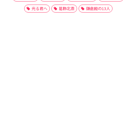
光る君へ
葛飾北斎
鎌倉殿の13人