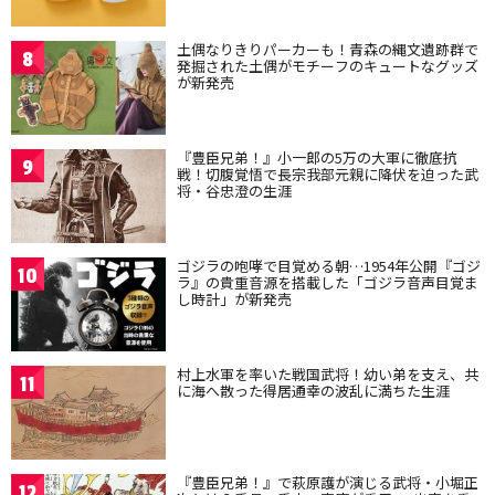
土偶なりきりパーカーも！青森の縄文遺跡群で
8
発掘された土偶がモチーフのキュートなグッズ
が新発売
『豊臣兄弟！』小一郎の5万の大軍に徹底抗
9
戦！切腹覚悟で長宗我部元親に降伏を迫った武
将・谷忠澄の生涯
ゴジラの咆哮で目覚める朝…1954年公開『ゴジ
10
ラ』の貴重音源を搭載した「ゴジラ音声目覚ま
し時計」が新発売
村上水軍を率いた戦国武将！幼い弟を支え、共
11
に海へ散った得居通幸の波乱に満ちた生涯
『豊臣兄弟！』で萩原護が演じる武将・小堀正
12