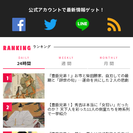
公式アカウントで最新情報ゲット！
ランキング
RANKING
DAILY
WEEKLY
MONTHLY
24時間
週 間
月 間
『豊臣兄弟！』お市と柴田勝家、自刃しての最
1
期と「辞世の句」…運命を共にした２人の悲劇
【豊臣兄弟！】秀吉は本当に「女狂い」だった
2
のか？ 天下人を彩った11人の側室たちを時系列
で一挙紹介