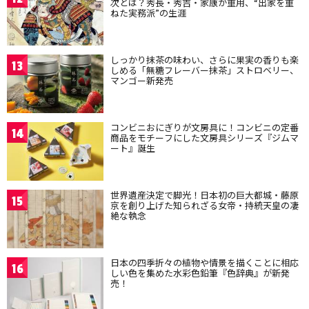
次とは？秀長・秀吉・家康が重用、“出家を重
ねた実務派”の生涯
しっかり抹茶の味わい、さらに果実の香りも楽
13
しめる「無糖フレーバー抹茶」ストロベリー、
マンゴー新発売
コンビニおにぎりが文房具に！コンビニの定番
14
商品をモチーフにした文房具シリーズ『ジムマ
ート』誕生
世界遺産決定で脚光！日本初の巨大都城・藤原
15
京を創り上げた知られざる女帝・持統天皇の凄
絶な執念
日本の四季折々の植物や情景を描くことに相応
16
しい色を集めた水彩色鉛筆『色辞典』が新発
売！