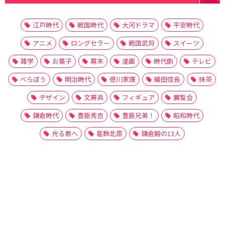
江戸時代
戦国時代
大河ドラマ
平安時代
アニメ
ロングセラー
戦国武将
スイーツ
雑学
お菓子
幕末
漫画
時代劇
テレビ
べらぼう
明治時代
徳川家康
織田信長
抹茶
デザイン
文房具
フィギュア
展覧会
鎌倉時代
豊臣秀吉
豊臣兄弟！
昭和時代
光る君へ
葛飾北斎
鎌倉殿の13人