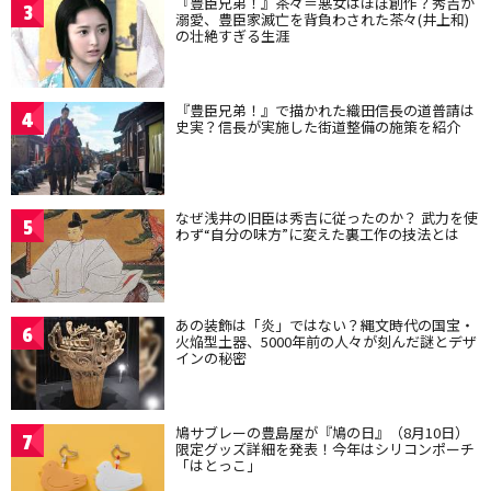
『豊臣兄弟！』茶々＝悪女はほぼ創作？秀吉が
3
溺愛、豊臣家滅亡を背負わされた茶々(井上和)
の壮絶すぎる生涯
『豊臣兄弟！』で描かれた織田信長の道普請は
4
史実？信長が実施した街道整備の施策を紹介
なぜ浅井の旧臣は秀吉に従ったのか？ 武力を使
5
わず“自分の味方”に変えた裏工作の技法とは
あの装飾は「炎」ではない？縄文時代の国宝・
6
火焔型土器、5000年前の人々が刻んだ謎とデザ
インの秘密
鳩サブレーの豊島屋が『鳩の日』（8月10日）
7
限定グッズ詳細を発表！今年はシリコンポーチ
「はとっこ」