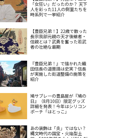
「女狂い」だったのか？ 天下
人を彩った11人の側室たちを
時系列で一挙紹介
【豊臣兄弟！】22歳で散った
長宗我部元親の天才後継者・
信親とは？武勇を奮った若武
者の壮絶な最期
『豊臣兄弟！』で描かれた織
田信長の道普請は史実？信長
が実施した街道整備の施策を
紹介
鳩サブレーの豊島屋が『鳩の
日』（8月10日）限定グッズ
詳細を発表！今年はシリコン
ポーチ「はとっこ」
あの装飾は「炎」ではない？
縄文時代の国宝・火焔型土