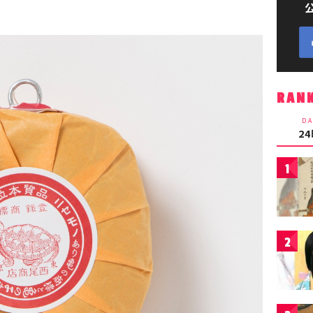
RAN
DA
2
1
2