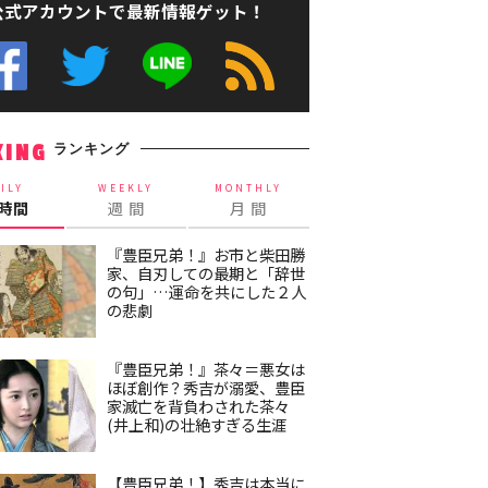
公式アカウントで最新情報ゲット！
ランキング
KING
ILY
WEEKLY
MONTHLY
4時間
週 間
月 間
『豊臣兄弟！』お市と柴田勝
家、自刃しての最期と「辞世
の句」…運命を共にした２人
の悲劇
『豊臣兄弟！』茶々＝悪女は
ほぼ創作？秀吉が溺愛、豊臣
家滅亡を背負わされた茶々
(井上和)の壮絶すぎる生涯
【豊臣兄弟！】秀吉は本当に