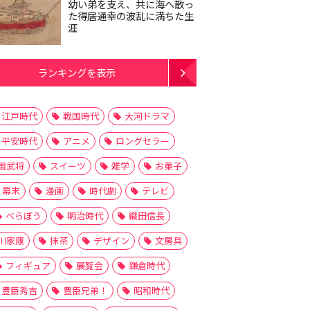
幼い弟を支え、共に海へ散っ
た得居通幸の波乱に満ちた生
涯
ランキングを表示
江戸時代
戦国時代
大河ドラマ
平安時代
アニメ
ロングセラー
国武将
スイーツ
雑学
お菓子
幕末
漫画
時代劇
テレビ
べらぼう
明治時代
織田信長
川家康
抹茶
デザイン
文房具
フィギュア
展覧会
鎌倉時代
豊臣秀吉
豊臣兄弟！
昭和時代