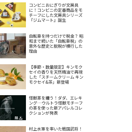
コンビニおにぎりが文房具
に！コンビニの定番商品をモ
チーフにした文房具シリーズ
『ジムマート』誕生
自転車を持つだけで税金？ 昭
和まで続いた「自転車税」の
意外な歴史と脱税が横行した
理由
【季節・数量限定】キンモク
セイの香りを天然精油で再現
した「スチームクリーム キン
モクセイ&茶」新登場
怪獣革を纏う！ダダ、エレキ
ング…ウルトラ怪獣モチーフ
の革を使った新アパレルコレ
クションが発表
村上水軍を率いた戦国武将！