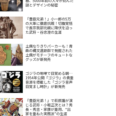
器、5000年前の人々が刻んだ
謎とデザインの秘密
『豊臣兄弟！』小一郎の5万
の大軍に徹底抗戦！切腹覚悟
で長宗我部元親に降伏を迫っ
た武将・谷忠澄の生涯
土偶なりきりパーカーも！青
森の縄文遺跡群で発掘された
土偶がモチーフのキュートな
グッズが新発売
ゴジラの咆哮で目覚める朝…
1954年公開『ゴジラ』の貴重
音源を搭載した「ゴジラ音声
目覚まし時計」が新発売
『豊臣兄弟！』で萩原護が演
じる武将・小堀正次とは？秀
長・秀吉・家康が重用、“出
家を重ねた実務派”の生涯