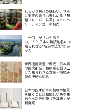
しっかり抹茶の味わい、さら
に果実の香りも楽しめる「無
糖フレーバー抹茶」ストロベ
リー、マンゴー新発売
「一口」が「いもあら
い」！？ 日本の難読地名には
知られざる“名前の法則”があ
った
世界遺産決定で脚光！日本初
の巨大都城・藤原京を創り上
げた知られざる女帝・持統天
皇の凄絶な執念
日本の四季折々の植物や情景
を描くことに相応しい色を集
めた水彩色鉛筆『色辞典』が
新発売！