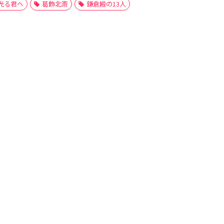
光る君へ
葛飾北斎
鎌倉殿の13人