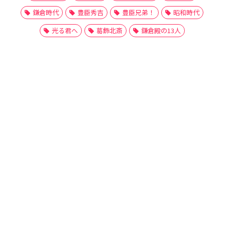
鎌倉時代
豊臣秀吉
豊臣兄弟！
昭和時代
光る君へ
葛飾北斎
鎌倉殿の13人