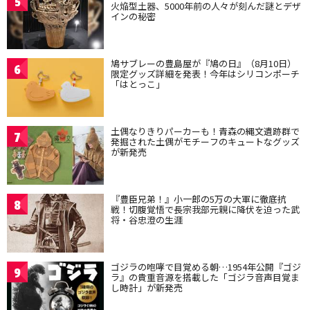
5
火焔型土器、5000年前の人々が刻んだ謎とデザ
インの秘密
鳩サブレーの豊島屋が『鳩の日』（8月10日）
6
限定グッズ詳細を発表！今年はシリコンポーチ
「はとっこ」
土偶なりきりパーカーも！青森の縄文遺跡群で
7
発掘された土偶がモチーフのキュートなグッズ
が新発売
『豊臣兄弟！』小一郎の5万の大軍に徹底抗
8
戦！切腹覚悟で長宗我部元親に降伏を迫った武
将・谷忠澄の生涯
ゴジラの咆哮で目覚める朝…1954年公開『ゴジ
9
ラ』の貴重音源を搭載した「ゴジラ音声目覚ま
し時計」が新発売