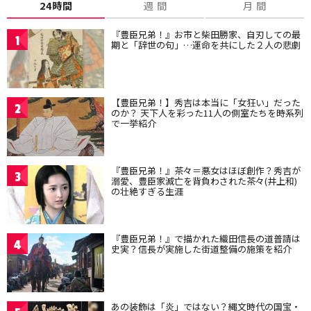
24時間
週 間
月 間
『豊臣兄弟！』お市と柴田勝家、自刃しての最
1
期と「辞世の句」…運命を共にした２人の悲劇
【豊臣兄弟！】秀吉は本当に「女狂い」だった
2
のか？ 天下人を彩った11人の側室たちを時系列
で一挙紹介
『豊臣兄弟！』茶々＝悪女はほぼ創作？秀吉が
3
溺愛、豊臣家滅亡を背負わされた茶々(井上和)
の壮絶すぎる生涯
『豊臣兄弟！』で描かれた織田信長の道普請は
4
史実？信長が実施した街道整備の施策を紹介
あの装飾は「炎」ではない？縄文時代の国宝・