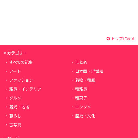
トップに戻る
カテゴリー
すべての記事
まとめ
アート
日本画・浮世絵
ファッション
着物・和服
雑貨・インテリア
和雑貨
グルメ
和菓子
観光・地域
エンタメ
暮らし
歴史・文化
古写真