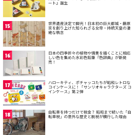
ート』誕生
世界遺産決定で脚光！日本初の巨大都城・藤原
15
京を創り上げた知られざる女帝・持統天皇の凄
絶な執念
日本の四季折々の植物や情景を描くことに相応
16
しい色を集めた水彩色鉛筆『色辞典』が新発
売！
ハローキティ、ポチャッコたちが昭和レトロな
17
コインケースに！「サンリオキャラクターズ コ
インケース」第２弾
自転車を持つだけで税金？ 昭和まで続いた「自
18
転車税」の意外な歴史と脱税が横行した理由