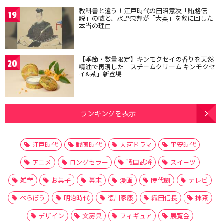
教科書と違う！江戸時代の田沼意次「賄賂伝
19
説」の嘘と、水野忠邦が「大奥」を敵に回した
本当の理由
【季節・数量限定】キンモクセイの香りを天然
20
精油で再現した「スチームクリーム キンモクセ
イ&茶」新登場
ランキングを表示
江戸時代
戦国時代
大河ドラマ
平安時代
アニメ
ロングセラー
戦国武将
スイーツ
雑学
お菓子
幕末
漫画
時代劇
テレビ
べらぼう
明治時代
徳川家康
織田信長
抹茶
デザイン
文房具
フィギュア
展覧会