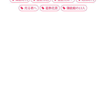
光る君へ
葛飾北斎
鎌倉殿の13人