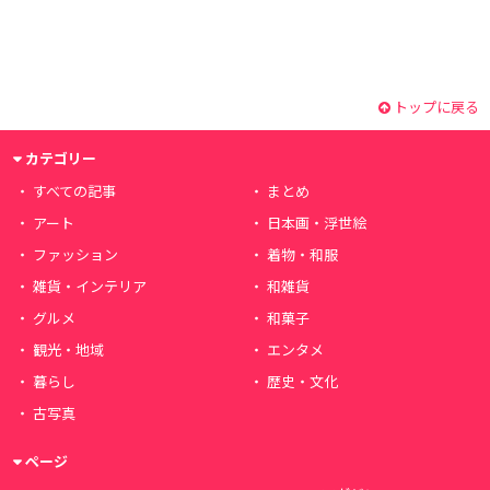
トップに戻る
カテゴリー
すべての記事
まとめ
アート
日本画・浮世絵
ファッション
着物・和服
雑貨・インテリア
和雑貨
グルメ
和菓子
観光・地域
エンタメ
暮らし
歴史・文化
古写真
ページ