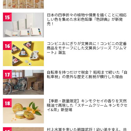
日本の四季折々の植物や情景を描くことに相応
15
しい色を集めた水彩色鉛筆『色辞典』が新発
売！
コンビニおにぎりが文房具に！コンビニの定番
16
商品をモチーフにした文房具シリーズ『ジムマ
ート』誕生
自転車を持つだけで税金？ 昭和まで続いた「自
17
転車税」の意外な歴史と脱税が横行した理由
【季節・数量限定】キンモクセイの香りを天然
18
精油で再現した「スチームクリーム キンモクセ
イ&茶」新登場
村上水軍を率いた戦国武将！幼い弟を支え、共