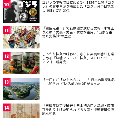
ゴジラの咆哮で目覚める朝…1954年公開『ゴジ
10
ラ』の貴重音源を搭載した「ゴジラ音声目覚ま
し時計」が新発売
『豊臣兄弟！』で萩原護が演じる武将・小堀正
11
次とは？秀長・秀吉・家康が重用、“出家を重
ねた実務派”の生涯
しっかり抹茶の味わい、さらに果実の香りも楽
12
しめる「無糖フレーバー抹茶」ストロベリー、
マンゴー新発売
「一口」が「いもあらい」！？ 日本の難読地名
13
には知られざる“名前の法則”があった
世界遺産決定で脚光！日本初の巨大都城・藤原
14
京を創り上げた知られざる女帝・持統天皇の凄
絶な執念