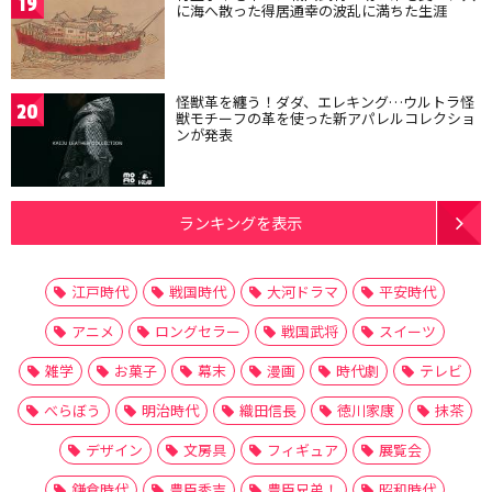
19
に海へ散った得居通幸の波乱に満ちた生涯
怪獣革を纏う！ダダ、エレキング…ウルトラ怪
20
獣モチーフの革を使った新アパレルコレクショ
ンが発表
ランキングを表示
江戸時代
戦国時代
大河ドラマ
平安時代
アニメ
ロングセラー
戦国武将
スイーツ
雑学
お菓子
幕末
漫画
時代劇
テレビ
べらぼう
明治時代
織田信長
徳川家康
抹茶
デザイン
文房具
フィギュア
展覧会
鎌倉時代
豊臣秀吉
豊臣兄弟！
昭和時代