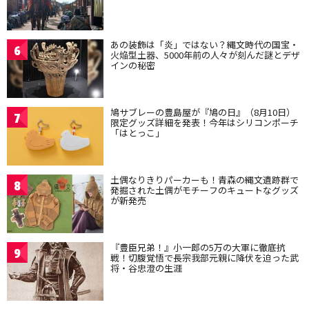
あの装飾は「炎」ではない？縄文時代の国宝・
6
火焔型土器、5000年前の人々が刻んだ謎とデザ
インの秘密
鳩サブレーの豊島屋が『鳩の日』（8月10日）
7
限定グッズ詳細を発表！今年はシリコンポーチ
「はとっこ」
土偶なりきりパーカーも！青森の縄文遺跡群で
8
発掘された土偶がモチーフのキュートなグッズ
が新発売
『豊臣兄弟！』小一郎の5万の大軍に徹底抗
9
戦！切腹覚悟で長宗我部元親に降伏を迫った武
将・谷忠澄の生涯