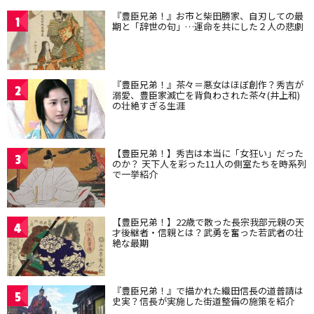
『豊臣兄弟！』お市と柴田勝家、自刃しての最
1
期と「辞世の句」…運命を共にした２人の悲劇
『豊臣兄弟！』茶々＝悪女はほぼ創作？秀吉が
2
溺愛、豊臣家滅亡を背負わされた茶々(井上和)
の壮絶すぎる生涯
【豊臣兄弟！】秀吉は本当に「女狂い」だった
3
のか？ 天下人を彩った11人の側室たちを時系列
で一挙紹介
【豊臣兄弟！】22歳で散った長宗我部元親の天
4
才後継者・信親とは？武勇を奮った若武者の壮
絶な最期
『豊臣兄弟！』で描かれた織田信長の道普請は
5
史実？信長が実施した街道整備の施策を紹介