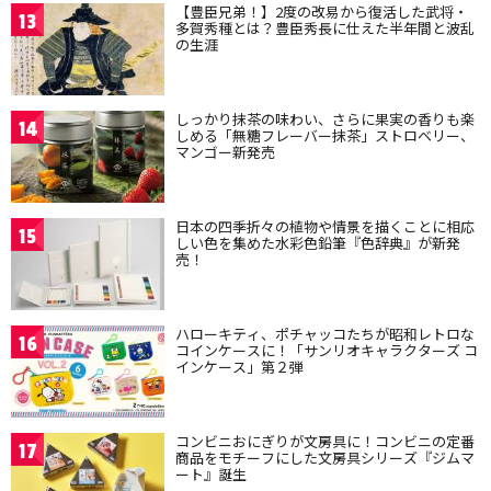
【豊臣兄弟！】2度の改易から復活した武将・
13
多賀秀種とは？豊臣秀長に仕えた半年間と波乱
の生涯
しっかり抹茶の味わい、さらに果実の香りも楽
14
しめる「無糖フレーバー抹茶」ストロベリー、
マンゴー新発売
日本の四季折々の植物や情景を描くことに相応
15
しい色を集めた水彩色鉛筆『色辞典』が新発
売！
ハローキティ、ポチャッコたちが昭和レトロな
16
コインケースに！「サンリオキャラクターズ コ
インケース」第２弾
コンビニおにぎりが文房具に！コンビニの定番
17
商品をモチーフにした文房具シリーズ『ジムマ
ート』誕生