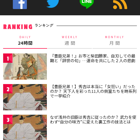
ランキング
RANKING
DAILY
WEEKLY
MONTHLY
24時間
週 間
月 間
『豊臣兄弟！』お市と柴田勝家、自刃しての最
1
期と「辞世の句」…運命を共にした２人の悲劇
【豊臣兄弟！】秀吉は本当に「女狂い」だった
2
のか？ 天下人を彩った11人の側室たちを時系列
で一挙紹介
なぜ浅井の旧臣は秀吉に従ったのか？ 武力を使
3
わず“自分の味方”に変えた裏工作の技法とは