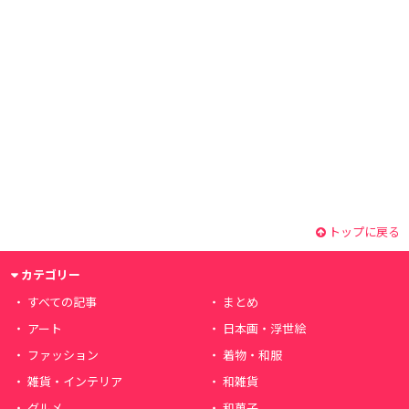
トップに戻る
カテゴリー
すべての記事
まとめ
アート
日本画・浮世絵
ファッション
着物・和服
雑貨・インテリア
和雑貨
グルメ
和菓子