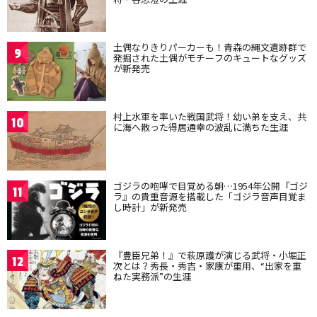
土偶なりきりパーカーも！青森の縄文遺跡群で
9
発掘された土偶がモチーフのキュートなグッズ
が新発売
村上水軍を率いた戦国武将！幼い弟を支え、共
10
に海へ散った得居通幸の波乱に満ちた生涯
ゴジラの咆哮で目覚める朝…1954年公開『ゴジ
11
ラ』の貴重音源を搭載した「ゴジラ音声目覚ま
し時計」が新発売
『豊臣兄弟！』で萩原護が演じる武将・小堀正
12
次とは？秀長・秀吉・家康が重用、“出家を重
ねた実務派”の生涯