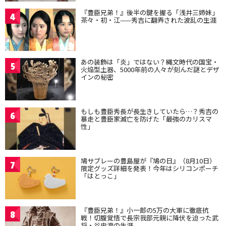
『豊臣兄弟！』後半の鍵を握る「浅井三姉妹」
4
茶々・初・江——秀吉に翻弄された波乱の生涯
あの装飾は「炎」ではない？縄文時代の国宝・
5
火焔型土器、5000年前の人々が刻んだ謎とデザ
インの秘密
もしも豊臣秀長が長生きしていたら…？秀吉の
6
暴走と豊臣家滅亡を防げた「最強のカリスマ
性」
鳩サブレーの豊島屋が『鳩の日』（8月10日）
7
限定グッズ詳細を発表！今年はシリコンポーチ
「はとっこ」
『豊臣兄弟！』小一郎の5万の大軍に徹底抗
8
戦！切腹覚悟で長宗我部元親に降伏を迫った武
将・谷忠澄の生涯