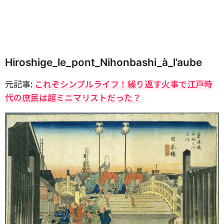
Hiroshige_le_pont_Nihonbashi_à_l’aube
元記事:
これぞシンプルライフ！繰り返す火事で江戸時
代の庶民は超ミニマリストだった？