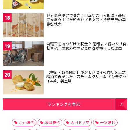
世界遺産決定で脚光！日本初の巨大都城・藤原
18
京を創り上げた知られざる女帝・持統天皇の凄
絶な執念
自転車を持つだけで税金？ 昭和まで続いた「自
19
転車税」の意外な歴史と脱税が横行した理由
【季節・数量限定】キンモクセイの香りを天然
20
精油で再現した「スチームクリーム キンモクセ
イ&茶」新登場
ランキングを表示
江戸時代
戦国時代
大河ドラマ
平安時代