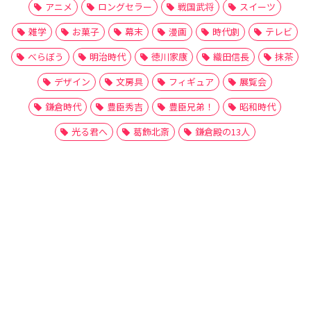
アニメ
ロングセラー
戦国武将
スイーツ
雑学
お菓子
幕末
漫画
時代劇
テレビ
べらぼう
明治時代
徳川家康
織田信長
抹茶
デザイン
文房具
フィギュア
展覧会
鎌倉時代
豊臣秀吉
豊臣兄弟！
昭和時代
光る君へ
葛飾北斎
鎌倉殿の13人