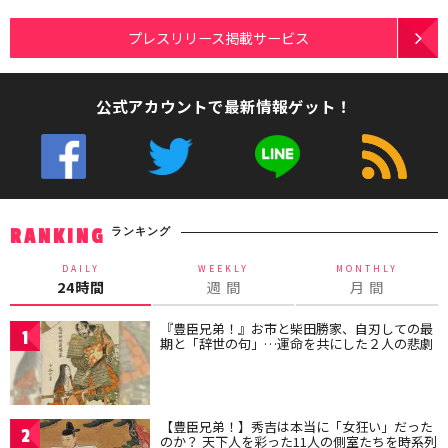
プレスリリース掲載サービス
公式アカウントで最新情報ゲット！
ランキング
RANKING
DAILY
WEEKLY
MONTHLY
24時間
週 間
月 間
『豊臣兄弟！』お市と柴田勝家、自刃しての最
1
期と「辞世の句」…運命を共にした２人の悲劇
【豊臣兄弟！】秀吉は本当に「女狂い」だった
2
のか？ 天下人を彩った11人の側室たちを時系列