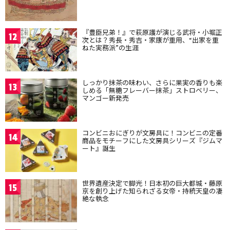
『豊臣兄弟！』で萩原護が演じる武将・小堀正
12
次とは？秀長・秀吉・家康が重用、“出家を重
ねた実務派”の生涯
しっかり抹茶の味わい、さらに果実の香りも楽
13
しめる「無糖フレーバー抹茶」ストロベリー、
マンゴー新発売
コンビニおにぎりが文房具に！コンビニの定番
14
商品をモチーフにした文房具シリーズ『ジムマ
ート』誕生
世界遺産決定で脚光！日本初の巨大都城・藤原
15
京を創り上げた知られざる女帝・持統天皇の凄
絶な執念