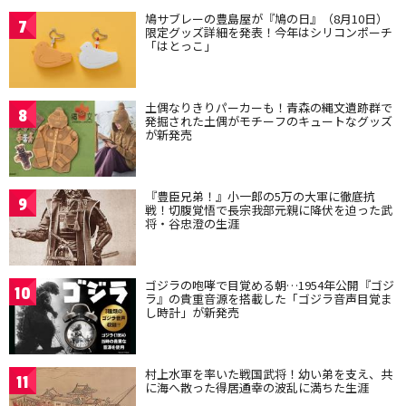
鳩サブレーの豊島屋が『鳩の日』（8月10日）
7
限定グッズ詳細を発表！今年はシリコンポーチ
「はとっこ」
土偶なりきりパーカーも！青森の縄文遺跡群で
8
発掘された土偶がモチーフのキュートなグッズ
が新発売
『豊臣兄弟！』小一郎の5万の大軍に徹底抗
9
戦！切腹覚悟で長宗我部元親に降伏を迫った武
将・谷忠澄の生涯
ゴジラの咆哮で目覚める朝…1954年公開『ゴジ
10
ラ』の貴重音源を搭載した「ゴジラ音声目覚ま
し時計」が新発売
村上水軍を率いた戦国武将！幼い弟を支え、共
11
に海へ散った得居通幸の波乱に満ちた生涯