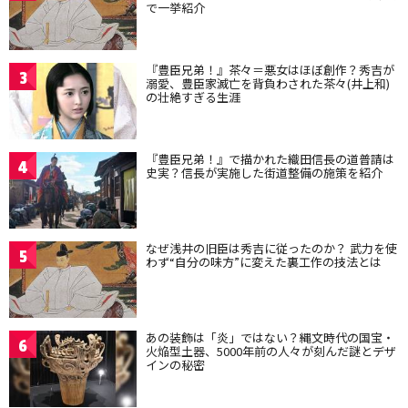
で一挙紹介
『豊臣兄弟！』茶々＝悪女はほぼ創作？秀吉が
3
溺愛、豊臣家滅亡を背負わされた茶々(井上和)
の壮絶すぎる生涯
『豊臣兄弟！』で描かれた織田信長の道普請は
4
史実？信長が実施した街道整備の施策を紹介
なぜ浅井の旧臣は秀吉に従ったのか？ 武力を使
5
わず“自分の味方”に変えた裏工作の技法とは
あの装飾は「炎」ではない？縄文時代の国宝・
6
火焔型土器、5000年前の人々が刻んだ謎とデザ
インの秘密