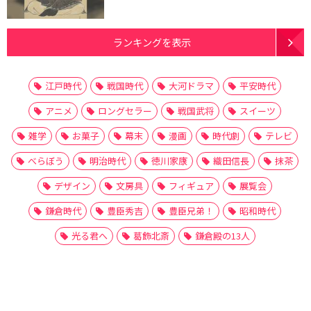
ランキングを表示
江戸時代
戦国時代
大河ドラマ
平安時代
アニメ
ロングセラー
戦国武将
スイーツ
雑学
お菓子
幕末
漫画
時代劇
テレビ
べらぼう
明治時代
徳川家康
織田信長
抹茶
デザイン
文房具
フィギュア
展覧会
鎌倉時代
豊臣秀吉
豊臣兄弟！
昭和時代
光る君へ
葛飾北斎
鎌倉殿の13人