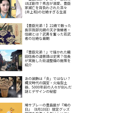
ほぼ創作？秀吉が溺愛、豊臣
家滅亡を背負わされた茶々
(井上和)の壮絶すぎる生涯
【豊臣兄弟！】22歳で散った
長宗我部元親の天才後継者・
信親とは？武勇を奮った若武
者の壮絶な最期
『豊臣兄弟！』で描かれた織
田信長の道普請は史実？信長
が実施した街道整備の施策を
紹介
あの装飾は「炎」ではない？
縄文時代の国宝・火焔型土
器、5000年前の人々が刻んだ
謎とデザインの秘密
鳩サブレーの豊島屋が『鳩の
日』（8月10日）限定グッズ