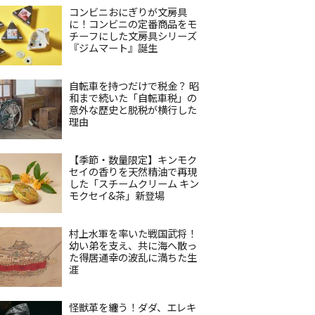
コンビニおにぎりが文房具
に！コンビニの定番商品をモ
チーフにした文房具シリーズ
『ジムマート』誕生
自転車を持つだけで税金？ 昭
和まで続いた「自転車税」の
意外な歴史と脱税が横行した
理由
【季節・数量限定】キンモク
セイの香りを天然精油で再現
した「スチームクリーム キン
モクセイ&茶」新登場
村上水軍を率いた戦国武将！
幼い弟を支え、共に海へ散っ
た得居通幸の波乱に満ちた生
涯
怪獣革を纏う！ダダ、エレキ