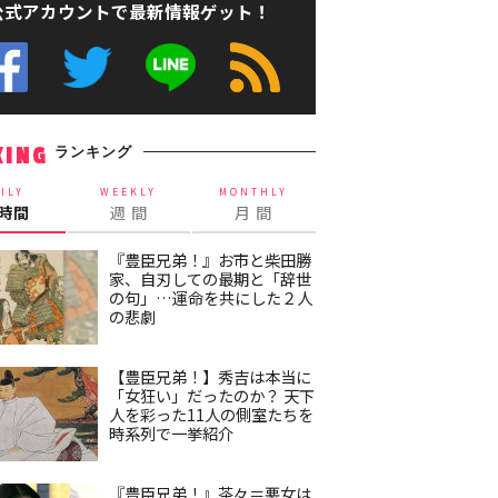
公式アカウントで最新情報ゲット！
ランキング
KING
ILY
WEEKLY
MONTHLY
4時間
週 間
月 間
『豊臣兄弟！』お市と柴田勝
家、自刃しての最期と「辞世
の句」…運命を共にした２人
の悲劇
【豊臣兄弟！】秀吉は本当に
「女狂い」だったのか？ 天下
人を彩った11人の側室たちを
時系列で一挙紹介
『豊臣兄弟！』茶々＝悪女は