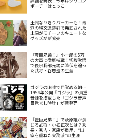
詳細を発表！今年はシリコン
ポーチ「はとっこ」
土偶なりきりパーカーも！青
森の縄文遺跡群で発掘された
土偶がモチーフのキュートな
グッズが新発売
『豊臣兄弟！』小一郎の5万
の大軍に徹底抗戦！切腹覚悟
で長宗我部元親に降伏を迫っ
た武将・谷忠澄の生涯
ゴジラの咆哮で目覚める朝…
1954年公開『ゴジラ』の貴重
音源を搭載した「ゴジラ音声
目覚まし時計」が新発売
『豊臣兄弟！』で萩原護が演
じる武将・小堀正次とは？秀
長・秀吉・家康が重用、“出
家を重ねた実務派”の生涯