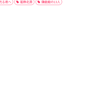
光る君へ
葛飾北斎
鎌倉殿の13人