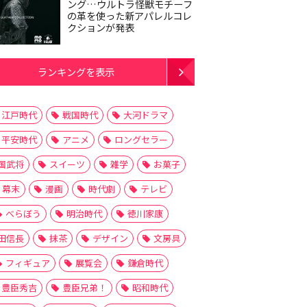
ング…ウルトラ怪獣モチーフ
の革を使った新アパレルコレ
クションが発表
ランキングを表示
江戸時代
戦国時代
大河ドラマ
平安時代
アニメ
ロングセラー
国武将
スイーツ
雑学
お菓子
幕末
漫画
時代劇
テレビ
べらぼう
明治時代
徳川家康
田信長
抹茶
デザイン
文房具
フィギュア
展覧会
鎌倉時代
豊臣秀吉
豊臣兄弟！
昭和時代