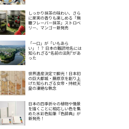
しっかり抹茶の味わい、さら
に果実の香りも楽しめる「無
糖フレーバー抹茶」ストロベ
リー、マンゴー新発売
「一口」が「いもあら
い」！？ 日本の難読地名には
知られざる“名前の法則”があ
った
世界遺産決定で脚光！日本初
の巨大都城・藤原京を創り上
げた知られざる女帝・持統天
皇の凄絶な執念
日本の四季折々の植物や情景
を描くことに相応しい色を集
めた水彩色鉛筆『色辞典』が
新発売！