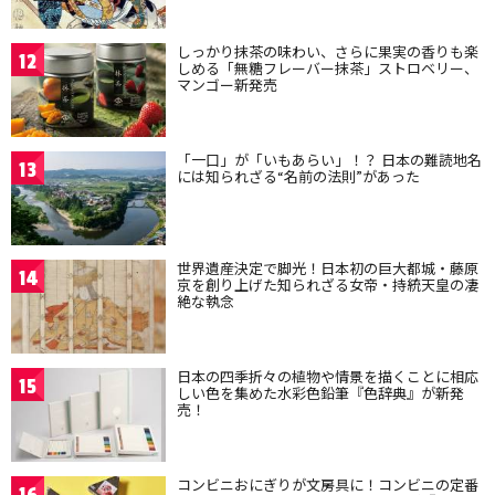
しっかり抹茶の味わい、さらに果実の香りも楽
12
しめる「無糖フレーバー抹茶」ストロベリー、
マンゴー新発売
「一口」が「いもあらい」！？ 日本の難読地名
13
には知られざる“名前の法則”があった
世界遺産決定で脚光！日本初の巨大都城・藤原
14
京を創り上げた知られざる女帝・持統天皇の凄
絶な執念
日本の四季折々の植物や情景を描くことに相応
15
しい色を集めた水彩色鉛筆『色辞典』が新発
売！
コンビニおにぎりが文房具に！コンビニの定番