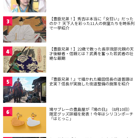
【豊臣兄弟！】秀吉は本当に「女狂い」だった
3
のか？ 天下人を彩った11人の側室たちを時系列
で一挙紹介
【豊臣兄弟！】22歳で散った長宗我部元親の天
4
才後継者・信親とは？武勇を奮った若武者の壮
絶な最期
『豊臣兄弟！』で描かれた織田信長の道普請は
5
史実？信長が実施した街道整備の施策を紹介
鳩サブレーの豊島屋が『鳩の日』（8月10日）
6
限定グッズ詳細を発表！今年はシリコンポーチ
「はとっこ」