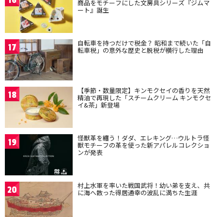
16
商品をモチーフにした文房具シリーズ『ジムマ
ート』誕生
自転車を持つだけで税金？ 昭和まで続いた「自
17
転車税」の意外な歴史と脱税が横行した理由
【季節・数量限定】キンモクセイの香りを天然
18
精油で再現した「スチームクリーム キンモクセ
イ&茶」新登場
怪獣革を纏う！ダダ、エレキング…ウルトラ怪
19
獣モチーフの革を使った新アパレルコレクショ
ンが発表
村上水軍を率いた戦国武将！幼い弟を支え、共
20
に海へ散った得居通幸の波乱に満ちた生涯