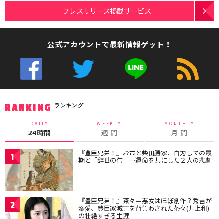
プレスリリース掲載サービス
公式アカウントで最新情報ゲット！
ランキング
RANKING
DAILY
WEEKLY
MONTHLY
24時間
週 間
月 間
『豊臣兄弟！』お市と柴田勝家、自刃しての最
1
期と「辞世の句」…運命を共にした２人の悲劇
『豊臣兄弟！』茶々＝悪女はほぼ創作？秀吉が
2
溺愛、豊臣家滅亡を背負わされた茶々(井上和)
の壮絶すぎる生涯