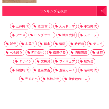
ランキングを表示
江戸時代
戦国時代
大河ドラマ
平安時代
アニメ
ロングセラー
戦国武将
スイーツ
雑学
お菓子
幕末
漫画
時代劇
テレビ
べらぼう
明治時代
織田信長
徳川家康
抹茶
デザイン
文房具
フィギュア
展覧会
鎌倉時代
豊臣秀吉
豊臣兄弟！
昭和時代
光る君へ
葛飾北斎
鎌倉殿の13人