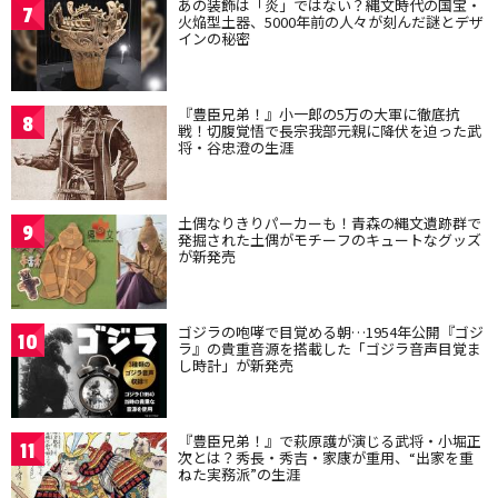
あの装飾は「炎」ではない？縄文時代の国宝・
7
火焔型土器、5000年前の人々が刻んだ謎とデザ
インの秘密
『豊臣兄弟！』小一郎の5万の大軍に徹底抗
8
戦！切腹覚悟で長宗我部元親に降伏を迫った武
将・谷忠澄の生涯
土偶なりきりパーカーも！青森の縄文遺跡群で
9
発掘された土偶がモチーフのキュートなグッズ
が新発売
ゴジラの咆哮で目覚める朝…1954年公開『ゴジ
10
ラ』の貴重音源を搭載した「ゴジラ音声目覚ま
し時計」が新発売
『豊臣兄弟！』で萩原護が演じる武将・小堀正
11
次とは？秀長・秀吉・家康が重用、“出家を重
ねた実務派”の生涯