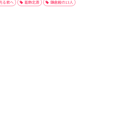
光る君へ
葛飾北斎
鎌倉殿の13人