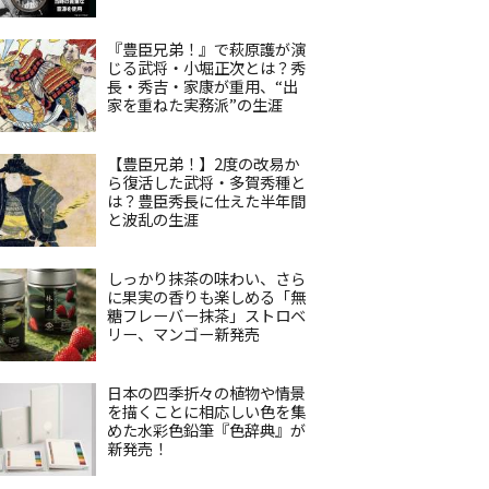
『豊臣兄弟！』で萩原護が演
じる武将・小堀正次とは？秀
長・秀吉・家康が重用、“出
家を重ねた実務派”の生涯
【豊臣兄弟！】2度の改易か
ら復活した武将・多賀秀種と
は？豊臣秀長に仕えた半年間
と波乱の生涯
しっかり抹茶の味わい、さら
に果実の香りも楽しめる「無
糖フレーバー抹茶」ストロベ
リー、マンゴー新発売
日本の四季折々の植物や情景
を描くことに相応しい色を集
めた水彩色鉛筆『色辞典』が
新発売！