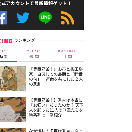
公式アカウントで最新情報ゲット！
ランキング
KING
ILY
WEEKLY
MONTHLY
4時間
週 間
月 間
『豊臣兄弟！』お市と柴田勝
家、自刃しての最期と「辞世
の句」…運命を共にした２人
の悲劇
【豊臣兄弟！】秀吉は本当に
「女狂い」だったのか？ 天下
人を彩った11人の側室たちを
時系列で一挙紹介
なぜ浅井の旧臣は秀吉に従っ