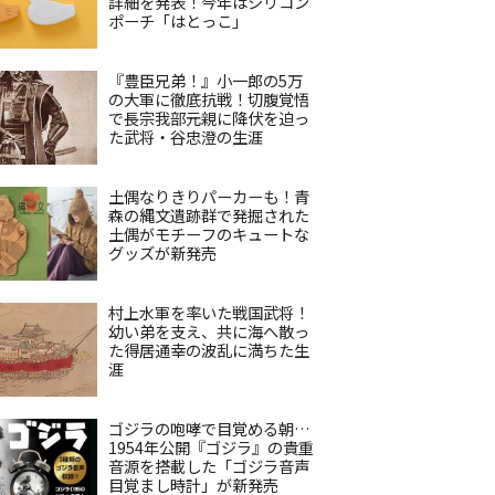
詳細を発表！今年はシリコン
ポーチ「はとっこ」
『豊臣兄弟！』小一郎の5万
の大軍に徹底抗戦！切腹覚悟
で長宗我部元親に降伏を迫っ
た武将・谷忠澄の生涯
土偶なりきりパーカーも！青
森の縄文遺跡群で発掘された
土偶がモチーフのキュートな
グッズが新発売
村上水軍を率いた戦国武将！
幼い弟を支え、共に海へ散っ
た得居通幸の波乱に満ちた生
涯
ゴジラの咆哮で目覚める朝…
1954年公開『ゴジラ』の貴重
音源を搭載した「ゴジラ音声
目覚まし時計」が新発売