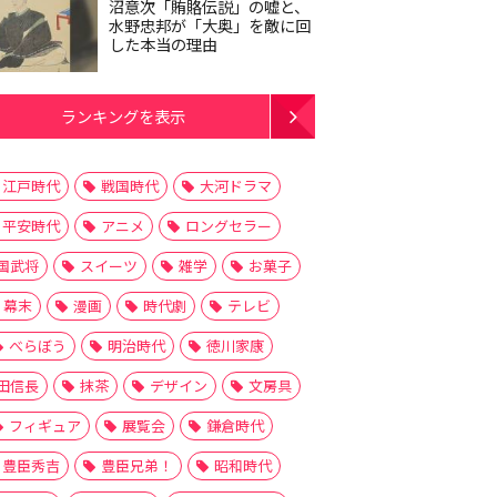
沼意次「賄賂伝説」の嘘と、
水野忠邦が「大奥」を敵に回
した本当の理由
ランキングを表示
江戸時代
戦国時代
大河ドラマ
平安時代
アニメ
ロングセラー
国武将
スイーツ
雑学
お菓子
幕末
漫画
時代劇
テレビ
べらぼう
明治時代
徳川家康
田信長
抹茶
デザイン
文房具
フィギュア
展覧会
鎌倉時代
豊臣秀吉
豊臣兄弟！
昭和時代