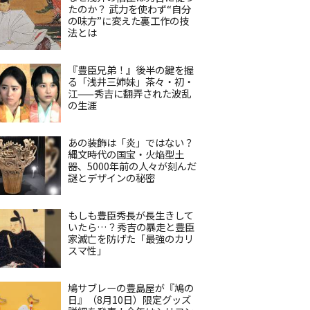
たのか？ 武力を使わず“自分
の味方”に変えた裏工作の技
法とは
『豊臣兄弟！』後半の鍵を握
る「浅井三姉妹」茶々・初・
江——秀吉に翻弄された波乱
の生涯
あの装飾は「炎」ではない？
縄文時代の国宝・火焔型土
器、5000年前の人々が刻んだ
謎とデザインの秘密
もしも豊臣秀長が長生きして
いたら…？秀吉の暴走と豊臣
家滅亡を防げた「最強のカリ
スマ性」
鳩サブレーの豊島屋が『鳩の
日』（8月10日）限定グッズ