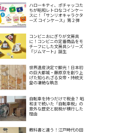
ハローキティ、ポチャッコた
ちが昭和レトロなコインケー
スに！「サンリオキャラクタ
ーズ コインケース」第２弾
コンビニおにぎりが文房具
に！コンビニの定番商品をモ
チーフにした文房具シリーズ
『ジムマート』誕生
世界遺産決定で脚光！日本初
の巨大都城・藤原京を創り上
げた知られざる女帝・持統天
皇の凄絶な執念
自転車を持つだけで税金？ 昭
和まで続いた「自転車税」の
意外な歴史と脱税が横行した
理由
教科書と違う！江戸時代の田