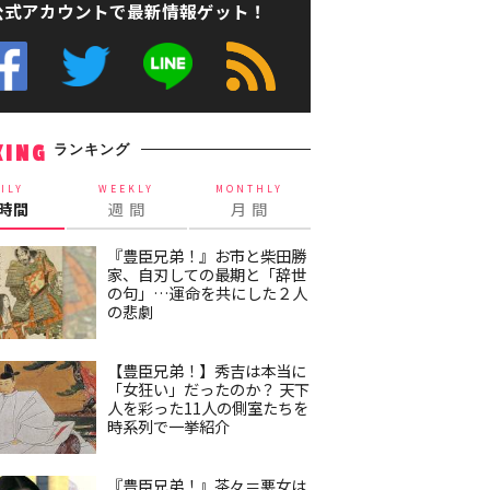
公式アカウントで最新情報ゲット！
ランキング
KING
ILY
WEEKLY
MONTHLY
4時間
週 間
月 間
『豊臣兄弟！』お市と柴田勝
家、自刃しての最期と「辞世
の句」…運命を共にした２人
の悲劇
【豊臣兄弟！】秀吉は本当に
「女狂い」だったのか？ 天下
人を彩った11人の側室たちを
時系列で一挙紹介
『豊臣兄弟！』茶々＝悪女は