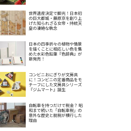
世界遺産決定で脚光！日本初
の巨大都城・藤原京を創り上
げた知られざる女帝・持統天
皇の凄絶な執念
日本の四季折々の植物や情景
を描くことに相応しい色を集
めた水彩色鉛筆『色辞典』が
新発売！
コンビニおにぎりが文房具
に！コンビニの定番商品をモ
チーフにした文房具シリーズ
『ジムマート』誕生
自転車を持つだけで税金？ 昭
和まで続いた「自転車税」の
意外な歴史と脱税が横行した
理由