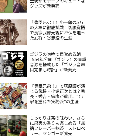
土偶がモチーフのキュートな
グッズが新発売
『豊臣兄弟！』小一郎の5万
の大軍に徹底抗戦！切腹覚悟
で長宗我部元親に降伏を迫っ
た武将・谷忠澄の生涯
ゴジラの咆哮で目覚める朝…
1954年公開『ゴジラ』の貴重
音源を搭載した「ゴジラ音声
目覚まし時計」が新発売
『豊臣兄弟！』で萩原護が演
じる武将・小堀正次とは？秀
長・秀吉・家康が重用、“出
家を重ねた実務派”の生涯
しっかり抹茶の味わい、さら
に果実の香りも楽しめる「無
糖フレーバー抹茶」ストロベ
リー、マンゴー新発売