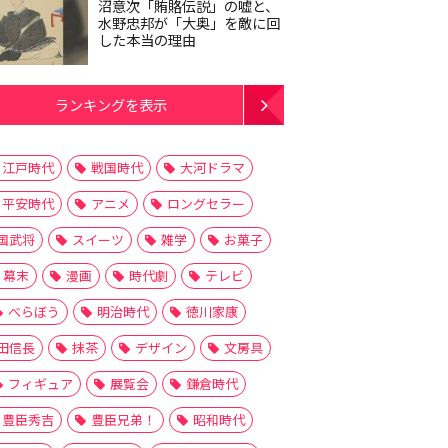
沼意次「賄賂伝説」の嘘と、
水野忠邦が「大奥」を敵に回
した本当の理由
ランキングを表示
江戸時代
戦国時代
大河ドラマ
平安時代
アニメ
ロングセラー
国武将
スイーツ
雑学
お菓子
幕末
漫画
時代劇
テレビ
べらぼう
明治時代
徳川家康
田信長
抹茶
デザイン
文房具
フィギュア
展覧会
鎌倉時代
豊臣秀吉
豊臣兄弟！
昭和時代