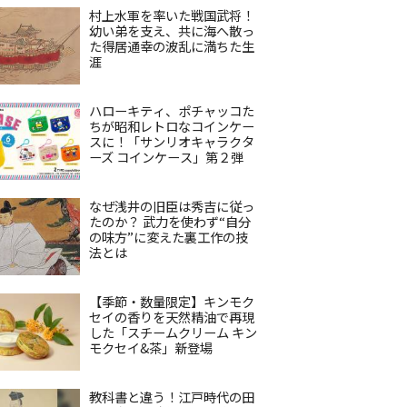
村上水軍を率いた戦国武将！
幼い弟を支え、共に海へ散っ
た得居通幸の波乱に満ちた生
涯
ハローキティ、ポチャッコた
ちが昭和レトロなコインケー
スに！「サンリオキャラクタ
ーズ コインケース」第２弾
なぜ浅井の旧臣は秀吉に従っ
たのか？ 武力を使わず“自分
の味方”に変えた裏工作の技
法とは
【季節・数量限定】キンモク
セイの香りを天然精油で再現
した「スチームクリーム キン
モクセイ&茶」新登場
教科書と違う！江戸時代の田