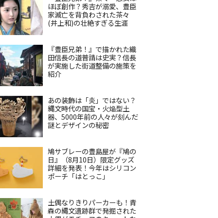
ほぼ創作？秀吉が溺愛、豊臣
家滅亡を背負わされた茶々
(井上和)の壮絶すぎる生涯
『豊臣兄弟！』で描かれた織
田信長の道普請は史実？信長
が実施した街道整備の施策を
紹介
あの装飾は「炎」ではない？
縄文時代の国宝・火焔型土
器、5000年前の人々が刻んだ
謎とデザインの秘密
鳩サブレーの豊島屋が『鳩の
日』（8月10日）限定グッズ
詳細を発表！今年はシリコン
ポーチ「はとっこ」
土偶なりきりパーカーも！青
森の縄文遺跡群で発掘された