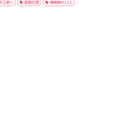
光る君へ
葛飾北斎
鎌倉殿の13人