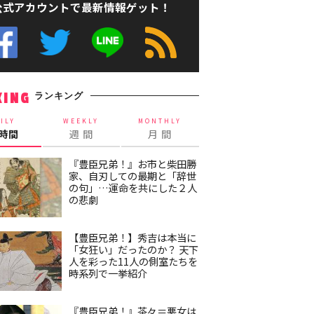
公式アカウントで最新情報ゲット！
ランキング
KING
ILY
WEEKLY
MONTHLY
4時間
週 間
月 間
『豊臣兄弟！』お市と柴田勝
家、自刃しての最期と「辞世
の句」…運命を共にした２人
の悲劇
【豊臣兄弟！】秀吉は本当に
「女狂い」だったのか？ 天下
人を彩った11人の側室たちを
時系列で一挙紹介
『豊臣兄弟！』茶々＝悪女は