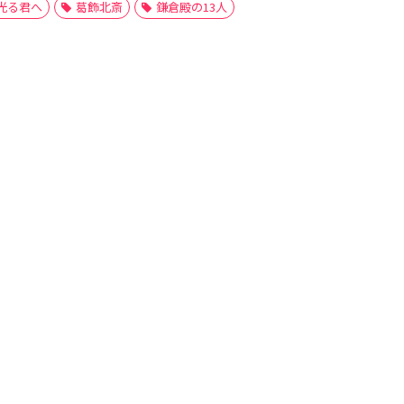
光る君へ
葛飾北斎
鎌倉殿の13人