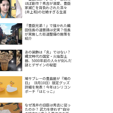
ほぼ創作？秀吉が溺愛、豊臣
家滅亡を背負わされた茶々
(井上和)の壮絶すぎる生涯
『豊臣兄弟！』で描かれた織
田信長の道普請は史実？信長
が実施した街道整備の施策を
紹介
あの装飾は「炎」ではない？
縄文時代の国宝・火焔型土
器、5000年前の人々が刻んだ
謎とデザインの秘密
鳩サブレーの豊島屋が『鳩の
日』（8月10日）限定グッズ
詳細を発表！今年はシリコン
ポーチ「はとっこ」
なぜ浅井の旧臣は秀吉に従っ
たのか？ 武力を使わず“自分