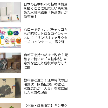
日本の四季折々の植物や情景
を描くことに相応しい色を集
めた水彩色鉛筆『色辞典』が
新発売！
ハローキティ、ポチャッコた
ちが昭和レトロなコインケー
スに！「サンリオキャラクタ
ーズ コインケース」第２弾
自転車を持つだけで税金？ 昭
和まで続いた「自転車税」の
意外な歴史と脱税が横行した
理由
教科書と違う！江戸時代の田
沼意次「賄賂伝説」の嘘と、
水野忠邦が「大奥」を敵に回
した本当の理由
【季節・数量限定】キンモク