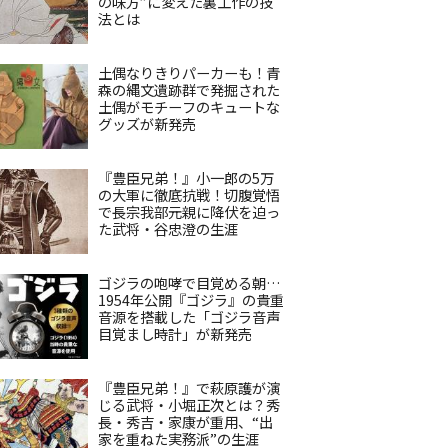
の味方”に変えた裏工作の技
法とは
土偶なりきりパーカーも！青
森の縄文遺跡群で発掘された
土偶がモチーフのキュートな
グッズが新発売
『豊臣兄弟！』小一郎の5万
の大軍に徹底抗戦！切腹覚悟
で長宗我部元親に降伏を迫っ
た武将・谷忠澄の生涯
ゴジラの咆哮で目覚める朝…
1954年公開『ゴジラ』の貴重
音源を搭載した「ゴジラ音声
目覚まし時計」が新発売
『豊臣兄弟！』で萩原護が演
じる武将・小堀正次とは？秀
長・秀吉・家康が重用、“出
家を重ねた実務派”の生涯