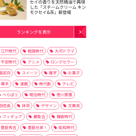
セイの香りを天然精油で再現
した「スチームクリーム キン
モクセイ&茶」新登場
ランキングを表示
江戸時代
戦国時代
大河ドラマ
平安時代
アニメ
ロングセラー
国武将
スイーツ
雑学
お菓子
幕末
漫画
時代劇
テレビ
べらぼう
明治時代
徳川家康
田信長
抹茶
デザイン
文房具
フィギュア
展覧会
鎌倉時代
豊臣秀吉
豊臣兄弟！
昭和時代