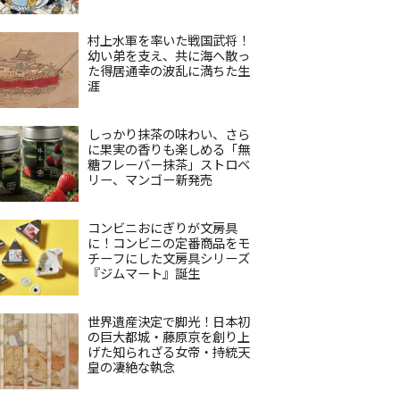
村上水軍を率いた戦国武将！
幼い弟を支え、共に海へ散っ
た得居通幸の波乱に満ちた生
涯
しっかり抹茶の味わい、さら
に果実の香りも楽しめる「無
糖フレーバー抹茶」ストロベ
リー、マンゴー新発売
コンビニおにぎりが文房具
に！コンビニの定番商品をモ
チーフにした文房具シリーズ
『ジムマート』誕生
世界遺産決定で脚光！日本初
の巨大都城・藤原京を創り上
げた知られざる女帝・持統天
皇の凄絶な執念