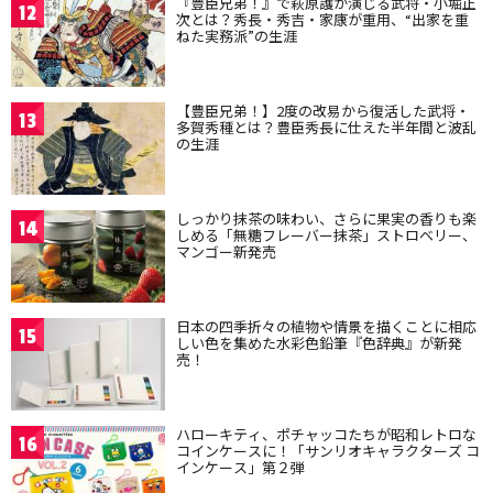
『豊臣兄弟！』で萩原護が演じる武将・小堀正
12
次とは？秀長・秀吉・家康が重用、“出家を重
ねた実務派”の生涯
【豊臣兄弟！】2度の改易から復活した武将・
13
多賀秀種とは？豊臣秀長に仕えた半年間と波乱
の生涯
しっかり抹茶の味わい、さらに果実の香りも楽
14
しめる「無糖フレーバー抹茶」ストロベリー、
マンゴー新発売
日本の四季折々の植物や情景を描くことに相応
15
しい色を集めた水彩色鉛筆『色辞典』が新発
売！
ハローキティ、ポチャッコたちが昭和レトロな
16
コインケースに！「サンリオキャラクターズ コ
インケース」第２弾