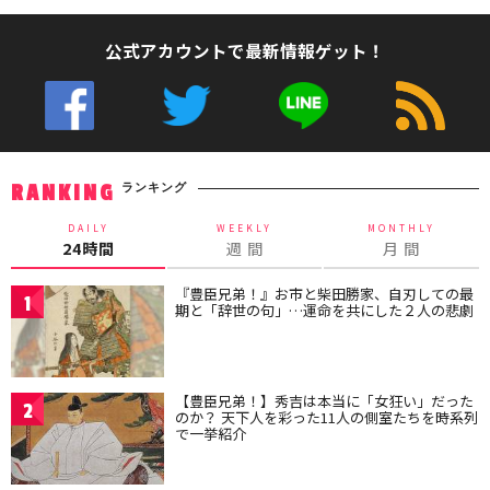
公式アカウントで最新情報ゲット！
ランキング
RANKING
DAILY
WEEKLY
MONTHLY
24時間
週 間
月 間
『豊臣兄弟！』お市と柴田勝家、自刃しての最
1
期と「辞世の句」…運命を共にした２人の悲劇
【豊臣兄弟！】秀吉は本当に「女狂い」だった
2
のか？ 天下人を彩った11人の側室たちを時系列
で一挙紹介