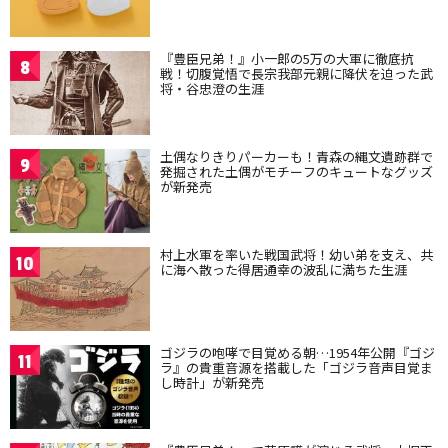
『豊臣兄弟！』小一郎の5万の大軍に徹底抗
8
戦！切腹覚悟で長宗我部元親に降伏を迫った武
将・谷忠澄の生涯
土偶なりきりパーカーも！青森の縄文遺跡群で
9
発掘された土偶がモチーフのキュートなグッズ
が新発売
村上水軍を率いた戦国武将！幼い弟を支え、共
10
に海へ散った得居通幸の波乱に満ちた生涯
ゴジラの咆哮で目覚める朝…1954年公開『ゴジ
11
ラ』の貴重音源を搭載した「ゴジラ音声目覚ま
し時計」が新発売