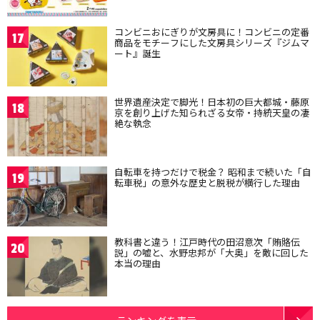
コンビニおにぎりが文房具に！コンビニの定番
17
商品をモチーフにした文房具シリーズ『ジムマ
ート』誕生
世界遺産決定で脚光！日本初の巨大都城・藤原
18
京を創り上げた知られざる女帝・持統天皇の凄
絶な執念
自転車を持つだけで税金？ 昭和まで続いた「自
19
転車税」の意外な歴史と脱税が横行した理由
教科書と違う！江戸時代の田沼意次「賄賂伝
20
説」の嘘と、水野忠邦が「大奥」を敵に回した
本当の理由