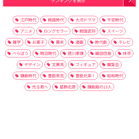
ランキングを表示
江戸時代
戦国時代
大河ドラマ
平安時代
アニメ
ロングセラー
戦国武将
スイーツ
雑学
お菓子
幕末
漫画
時代劇
テレビ
べらぼう
明治時代
徳川家康
織田信長
抹茶
デザイン
文房具
フィギュア
展覧会
鎌倉時代
豊臣秀吉
豊臣兄弟！
昭和時代
光る君へ
葛飾北斎
鎌倉殿の13人