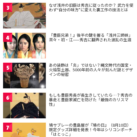
なぜ浅井の旧臣は秀吉に従ったのか？ 武力を使
3
わず“自分の味方”に変えた裏工作の技法とは
『豊臣兄弟！』後半の鍵を握る「浅井三姉妹」
4
茶々・初・江——秀吉に翻弄された波乱の生涯
あの装飾は「炎」ではない？縄文時代の国宝・
5
火焔型土器、5000年前の人々が刻んだ謎とデザ
インの秘密
もしも豊臣秀長が長生きしていたら…？秀吉の
6
暴走と豊臣家滅亡を防げた「最強のカリスマ
性」
鳩サブレーの豊島屋が『鳩の日』（8月10日）
7
限定グッズ詳細を発表！今年はシリコンポーチ
「はとっこ」