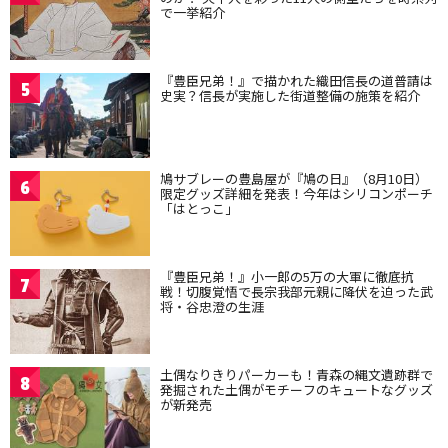
で一挙紹介
『豊臣兄弟！』で描かれた織田信長の道普請は
5
史実？信長が実施した街道整備の施策を紹介
鳩サブレーの豊島屋が『鳩の日』（8月10日）
6
限定グッズ詳細を発表！今年はシリコンポーチ
「はとっこ」
『豊臣兄弟！』小一郎の5万の大軍に徹底抗
7
戦！切腹覚悟で長宗我部元親に降伏を迫った武
将・谷忠澄の生涯
土偶なりきりパーカーも！青森の縄文遺跡群で
8
発掘された土偶がモチーフのキュートなグッズ
が新発売