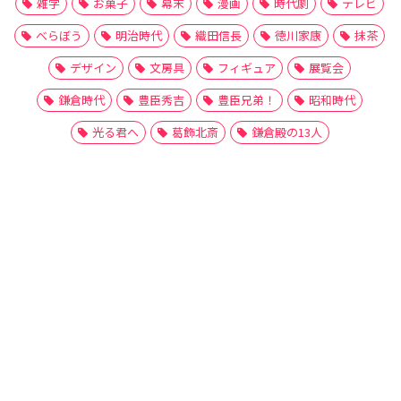
雑学
お菓子
幕末
漫画
時代劇
テレビ
べらぼう
明治時代
織田信長
徳川家康
抹茶
デザイン
文房具
フィギュア
展覧会
鎌倉時代
豊臣秀吉
豊臣兄弟！
昭和時代
光る君へ
葛飾北斎
鎌倉殿の13人