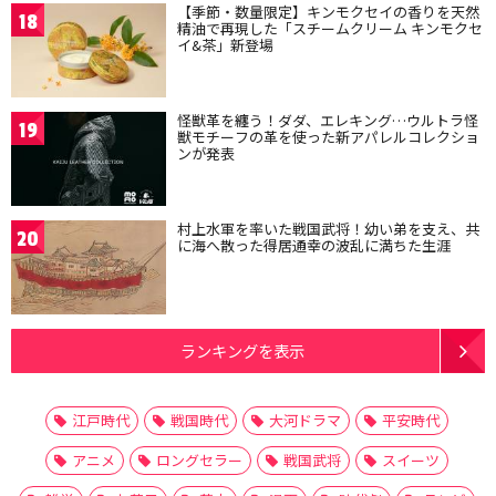
【季節・数量限定】キンモクセイの香りを天然
18
精油で再現した「スチームクリーム キンモクセ
イ&茶」新登場
怪獣革を纏う！ダダ、エレキング…ウルトラ怪
19
獣モチーフの革を使った新アパレルコレクショ
ンが発表
村上水軍を率いた戦国武将！幼い弟を支え、共
20
に海へ散った得居通幸の波乱に満ちた生涯
ランキングを表示
江戸時代
戦国時代
大河ドラマ
平安時代
アニメ
ロングセラー
戦国武将
スイーツ