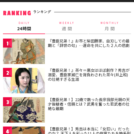
ランキング
RANKING
DAILY
WEEKLY
MONTHLY
24時間
週 間
月 間
『豊臣兄弟！』お市と柴田勝家、自刃しての最
1
期と「辞世の句」…運命を共にした２人の悲劇
『豊臣兄弟！』茶々＝悪女はほぼ創作？秀吉が
2
溺愛、豊臣家滅亡を背負わされた茶々(井上和)
の壮絶すぎる生涯
【豊臣兄弟！】22歳で散った長宗我部元親の天
3
才後継者・信親とは？武勇を奮った若武者の壮
絶な最期
【豊臣兄弟！】秀吉は本当に「女狂い」だった
4
のか？ 天下人を彩った11人の側室たちを時系列