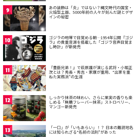
あの装飾は「炎」ではない？縄文時代の国宝・
9
火焔型土器、5000年前の人々が刻んだ謎とデザ
インの秘密
ゴジラの咆哮で目覚める朝…1954年公開『ゴジ
10
ラ』の貴重音源を搭載した「ゴジラ音声目覚ま
し時計」が新発売
『豊臣兄弟！』で萩原護が演じる武将・小堀正
11
次とは？秀長・秀吉・家康が重用、“出家を重
ねた実務派”の生涯
しっかり抹茶の味わい、さらに果実の香りも楽
12
しめる「無糖フレーバー抹茶」ストロベリー、
マンゴー新発売
「一口」が「いもあらい」！？ 日本の難読地名
13
には知られざる“名前の法則”があった