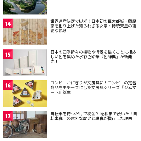
世界遺産決定で脚光！日本初の巨大都城・藤原
14
京を創り上げた知られざる女帝・持統天皇の凄
絶な執念
日本の四季折々の植物や情景を描くことに相応
15
しい色を集めた水彩色鉛筆『色辞典』が新発
売！
コンビニおにぎりが文房具に！コンビニの定番
16
商品をモチーフにした文房具シリーズ『ジムマ
ート』誕生
自転車を持つだけで税金？ 昭和まで続いた「自
17
転車税」の意外な歴史と脱税が横行した理由