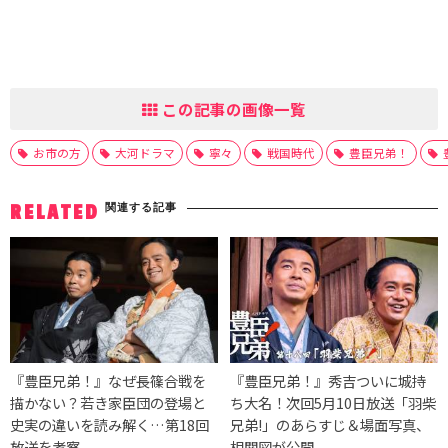
この記事の画像一覧
お市の方
大河ドラマ
寧々
戦国時代
豊臣兄弟！
関連する記事
RELATED
『豊臣兄弟！』なぜ長篠合戦を
『豊臣兄弟！』秀吉ついに城持
描かない？若き家臣団の登場と
ち大名！次回5月10日放送「羽柴
史実の違いを読み解く…第18回
兄弟!」のあらすじ＆場面写真、
放送を考察
相関図が公開