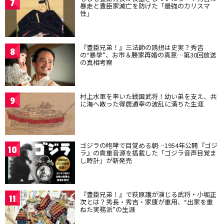
7
暴走と豊臣家滅亡を防げた「最強のカリスマ
性」
『豊臣兄弟！』三法師の誘拐は史実？秀吉
8
の“暴挙”、お市＆勝家再婚の真意…第30回放送
の真相考察
村上水軍を率いた戦国武将！幼い弟を支え、共
9
に海へ散った得居通幸の波乱に満ちた生涯
ゴジラの咆哮で目覚める朝…1954年公開『ゴジ
10
ラ』の貴重音源を搭載した「ゴジラ音声目覚ま
し時計」が新発売
『豊臣兄弟！』で萩原護が演じる武将・小堀正
11
次とは？秀長・秀吉・家康が重用、“出家を重
ねた実務派”の生涯