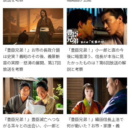
『豊臣兄弟！』お市の長政介錯
「豊臣兄弟！」小一郎と直の今
は史実？義昭のその後、義景斬
後に暗雲漂う、信長が本当に見
首の実際…怒涛の展開、第17回
たかったものは？第6回放送の解
放送を考察
説と考察
『豊臣兄弟！』豊臣滅亡へつな
『豊臣兄弟！』織田信長上洛で
がる茶々との出会い、小一郎と
何が動いた？お市・家康・義