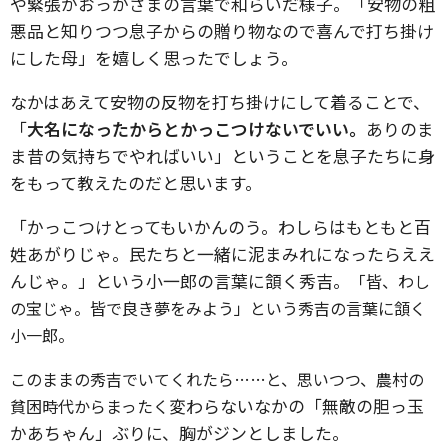
や緊張がおっかさまの言葉で和らいだ様子。「安物の粗
悪品と知りつつ息子からの贈り物なので喜んで打ち掛け
にした母」を嬉しく思ったでしょう。
なかはあえて安物の反物を打ち掛けにして着ることで、
「
大名になったからとかっこつけないでいい。
ありのま
ま昔の気持ちでやればいい」ということを息子たちに身
をもって教えたのだと思います。
「かっこつけとってもいかんのう。わしらはもともと百
姓あがりじゃ。民たちと一緒に泥まみれになったらええ
んじゃ。」という小一郎の言葉に頷く秀吉。
「皆、わし
の宝じゃ。皆で良き夢をみよう」という秀吉の言葉に頷く
小一郎。
このままの秀吉でいてくれたら……と、思いつつ、農村の
変わらないなかの「無敵の胆っ玉
貧困時代からまったく
かあちゃん」ぶりに、胸がジンとしました。