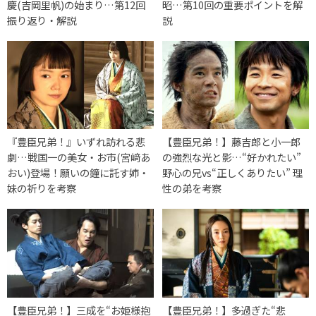
慶(吉岡里帆)の始まり…第12回
昭…第10回の重要ポイントを解
振り返り・解説
説
『豊臣兄弟！』いずれ訪れる悲
【豊臣兄弟！】藤吉郎と小一郎
劇…戦国一の美女・お市(宮﨑あ
の強烈な光と影…“好かれたい”
おい)登場！願いの鐘に託す姉・
野心の兄vs“正しくありたい” 理
妹の祈りを考察
性の弟を考察
【豊臣兄弟！】三成を“お姫様抱
【豊臣兄弟！】多過ぎた“悲