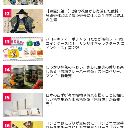
【豊臣兄弟！】2度の改易から復活した武将・
12
多賀秀種とは？豊臣秀長に仕えた半年間と波乱
の生涯
ハローキティ、ポチャッコたちが昭和レトロな
13
コインケースに！「サンリオキャラクターズ コ
インケース」第２弾
しっかり抹茶の味わい、さらに果実の香りも楽
14
しめる「無糖フレーバー抹茶」ストロベリー、
マンゴー新発売
日本の四季折々の植物や情景を描くことに相応
15
しい色を集めた水彩色鉛筆『色辞典』が新発
売！
コンビニおにぎりが文房具に！コンビニの定番
16
商品をモチーフにした文房具シリーズ『ジムマ