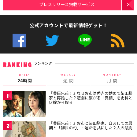
プレスリリース掲載サービス
公式アカウントで最新情報ゲット！
ランキング
RANKING
DAILY
WEEKLY
MONTHLY
24時間
週 間
月 間
『豊臣兄弟！』なぜお市は秀吉の勧めで柴田勝
1
家と再婚した？悲劇に繋がる「真相」を史料と
伏線から探る
『豊臣兄弟！』お市と柴田勝家、自刃しての最
2
期と「辞世の句」…運命を共にした２人の悲劇