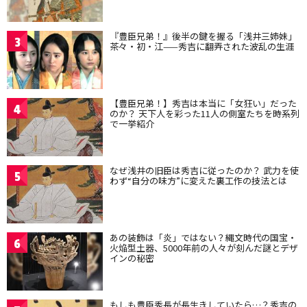
『豊臣兄弟！』後半の鍵を握る「浅井三姉妹」
3
茶々・初・江——秀吉に翻弄された波乱の生涯
【豊臣兄弟！】秀吉は本当に「女狂い」だった
4
のか？ 天下人を彩った11人の側室たちを時系列
で一挙紹介
なぜ浅井の旧臣は秀吉に従ったのか？ 武力を使
5
わず“自分の味方”に変えた裏工作の技法とは
あの装飾は「炎」ではない？縄文時代の国宝・
6
火焔型土器、5000年前の人々が刻んだ謎とデザ
インの秘密
もしも豊臣秀長が長生きしていたら…？秀吉の