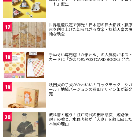
ート』誕生
世界遺産決定で脚光！日本初の巨大都城・藤原
17
京を創り上げた知られざる女帝・持統天皇の凄
絶な執念
手ぬぐい専門店「かまわぬ」の人気柄がポスト
18
カードに『かまわぬ POSTCARD BOOK』発売
秋田犬の子犬がかわいい！ヨックモック「シガ
19
ール」地域バージョンの秋田デザイン缶が新発
売
教科書と違う！江戸時代の田沼意次「賄賂伝
20
説」の嘘と、水野忠邦が「大奥」を敵に回した
本当の理由