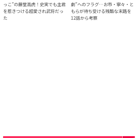
っこ”の藤堂高虎！史実でも主君
劇”へのフラグ…お市・寧々・と
を惹きつける超愛され武将だっ
もらが待ち受ける残酷な末路を
た
12話から考察