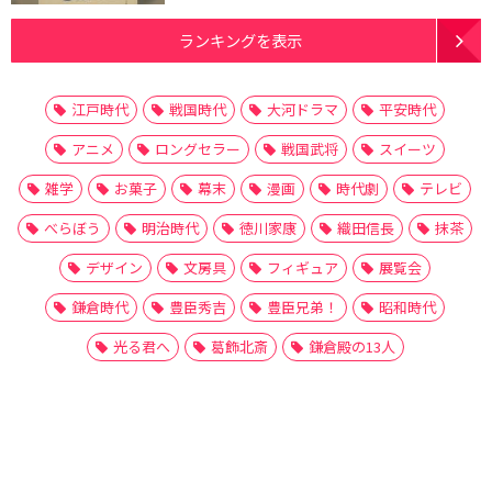
ランキングを表示
江戸時代
戦国時代
大河ドラマ
平安時代
アニメ
ロングセラー
戦国武将
スイーツ
雑学
お菓子
幕末
漫画
時代劇
テレビ
べらぼう
明治時代
徳川家康
織田信長
抹茶
デザイン
文房具
フィギュア
展覧会
鎌倉時代
豊臣秀吉
豊臣兄弟！
昭和時代
光る君へ
葛飾北斎
鎌倉殿の13人