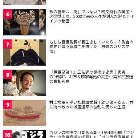
あの装飾は「炎」ではない？縄文時代の国宝・
6
火焔型土器、5000年前の人々が刻んだ謎とデザ
インの秘密
もしも豊臣秀長が長生きしていたら…？秀吉の
7
暴走と豊臣家滅亡を防げた「最強のカリスマ
性」
『豊臣兄弟！』三法師の誘拐は史実？秀吉
8
の“暴挙”、お市＆勝家再婚の真意…第30回放送
の真相考察
村上水軍を率いた戦国武将！幼い弟を支え、共
9
に海へ散った得居通幸の波乱に満ちた生涯
ゴジラの咆哮で目覚める朝…1954年公開『ゴジ
10
ラ』の貴重音源を搭載した「ゴジラ音声目覚ま