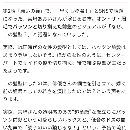
第2話「願いの鐘」で、「早くも登場！」とSNSで話題
になった、宮﨑あおいさんが演じるお市。
オン・ザ・眉
毛でパッツンと切り揃えた前髪
のビジュアルが「なぜ、
この髪型？」と話題になっていました。
実際、戦国時代の女性の髪型としては、パッツン前髪は
あまり登場しないそう。ほかの女性のように、センター
パートでサイドの髪を切り揃え、後で結ぶ髪型が主だっ
たようです。
この髪型にしたのは、俳優さんの個性を引き立て、嫁ぐ
前の姫君としての若さを演出したのでは？という声もあ
ります。
実際、宮﨑さんの透明感のある“超童顔”な顔立ちにパッ
ツン前髪という可愛らしいルックスと、
低音のドスの聞
いた声
で「調子のいい猿じゃな！」という、予告で流れ