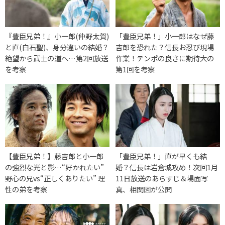
『豊臣兄弟！』小一郎(仲野太賀)
「豊臣兄弟！」小一郎はなぜ藤
と直(白石聖)、身分違いの結婚？
吉郎を恐れた？信長お忍び現場
絶望から武士の道へ…第2回放送
作業！テンポの良さに期待大の
を考察
第1回を考察
【豊臣兄弟！】藤吉郎と小一郎
「豊臣兄弟！」直が早くも結
の強烈な光と影…“好かれたい”
婚？信長は岩倉城攻め！次回1月
野心の兄vs“正しくありたい” 理
11日放送のあらすじ＆場面写
性の弟を考察
真、相関図が公開