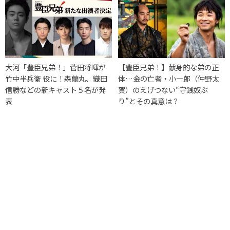
大河「豊臣兄弟！」菅田将暉が
【豊臣兄弟！】献身的な弟の正
竹中半兵衛 役に！森蘭丸、織田
体…金の亡者・小一郎（仲野太
信勝などの新キャスト５名が発
賀）のえげつない“守銭奴ぶ
表
り”とその真意は？