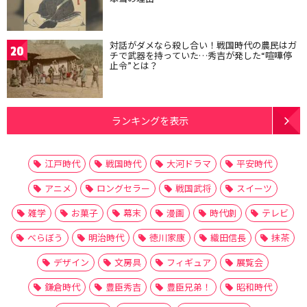
対話がダメなら殺し合い！戦国時代の農民はガ
20
チで武器を持っていた…秀吉が発した“喧嘩停
止令”とは？
ランキングを表示
江戸時代
戦国時代
大河ドラマ
平安時代
アニメ
ロングセラー
戦国武将
スイーツ
雑学
お菓子
幕末
漫画
時代劇
テレビ
べらぼう
明治時代
徳川家康
織田信長
抹茶
デザイン
文房具
フィギュア
展覧会
鎌倉時代
豊臣秀吉
豊臣兄弟！
昭和時代