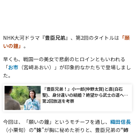
NHK大河ドラマ
『豊臣兄弟』
、第2回のタイトルは
「願
いの鐘」
。
早くも、戦国一の美女で悲劇のヒロインともいわれる
「
お市
（宮﨑あおい）」が印象的なかたちで登場しまし
た。
『豊臣兄弟！』小一郎(仲野太賀)と直(白石
聖)、身分違いの結婚？絶望から武士の道へ…
第2回放送を考察
今回は、「願いの鐘」というモチーフを通し、
織田信長
（小栗旬）の
“妹
”が胸に秘めた祈りと、豊臣兄弟の
“姉