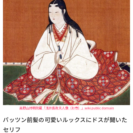
高野山持明院蔵「浅井長政夫人像（お市）」wiki public domain
パッツン前髪の可愛いルックスにドスが聞いた
セリフ