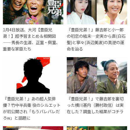
1月4日放送、大河【豊臣兄
『豊臣兄弟！』藤吉郎と小一郎
弟！】超予習まとめ＆相関図
の初恋の結末…史実から直(白石
——秀長の生涯、正室・側室、
聖)と寧々(浜辺美波)の真逆の運
重要な家臣たち
命を辿る
『豊臣兄弟！』あの超人気俳
『豊臣兄弟！』で藤吉郎を裏切
優？竹中半兵衛 役のシルエット
った横川甚内（勝村政信）は実
が初公開され「もうバレバレだ
在した？調査した結果がコチラ
ろw」と話題に