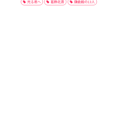
光る君へ
葛飾北斎
鎌倉殿の13人