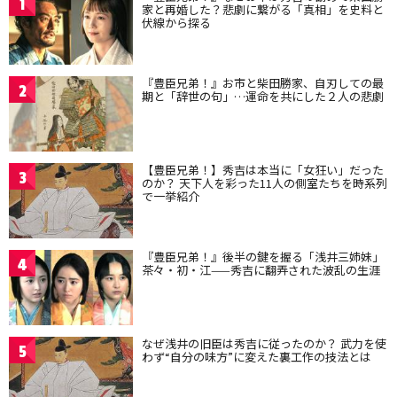
1
家と再婚した？悲劇に繋がる「真相」を史料と
伏線から探る
『豊臣兄弟！』お市と柴田勝家、自刃しての最
2
期と「辞世の句」…運命を共にした２人の悲劇
【豊臣兄弟！】秀吉は本当に「女狂い」だった
3
のか？ 天下人を彩った11人の側室たちを時系列
で一挙紹介
『豊臣兄弟！』後半の鍵を握る「浅井三姉妹」
4
茶々・初・江——秀吉に翻弄された波乱の生涯
なぜ浅井の旧臣は秀吉に従ったのか？ 武力を使
5
わず“自分の味方”に変えた裏工作の技法とは