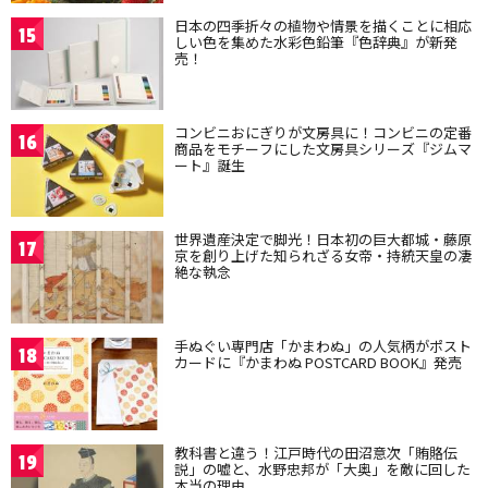
日本の四季折々の植物や情景を描くことに相応
15
しい色を集めた水彩色鉛筆『色辞典』が新発
売！
コンビニおにぎりが文房具に！コンビニの定番
16
商品をモチーフにした文房具シリーズ『ジムマ
ート』誕生
世界遺産決定で脚光！日本初の巨大都城・藤原
17
京を創り上げた知られざる女帝・持統天皇の凄
絶な執念
手ぬぐい専門店「かまわぬ」の人気柄がポスト
18
カードに『かまわぬ POSTCARD BOOK』発売
教科書と違う！江戸時代の田沼意次「賄賂伝
19
説」の嘘と、水野忠邦が「大奥」を敵に回した
本当の理由