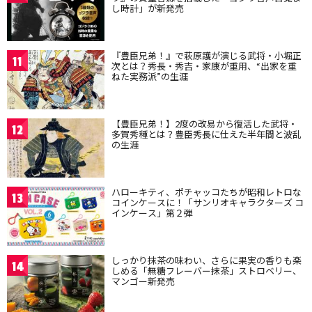
し時計」が新発売
『豊臣兄弟！』で萩原護が演じる武将・小堀正
11
次とは？秀長・秀吉・家康が重用、“出家を重
ねた実務派”の生涯
【豊臣兄弟！】2度の改易から復活した武将・
12
多賀秀種とは？豊臣秀長に仕えた半年間と波乱
の生涯
ハローキティ、ポチャッコたちが昭和レトロな
13
コインケースに！「サンリオキャラクターズ コ
インケース」第２弾
しっかり抹茶の味わい、さらに果実の香りも楽
14
しめる「無糖フレーバー抹茶」ストロベリー、
マンゴー新発売