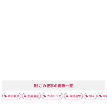
この記事の画像一覧
前田利家
加藤清正
大河ドラマ
富田長繁
寧々
平