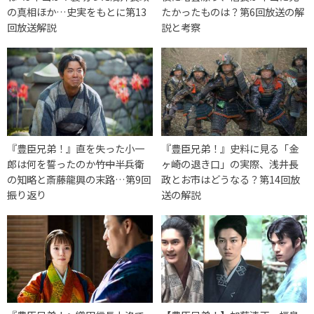
の真相ほか…史実をもとに第13
たかったものは？第6回放送の解
回放送解説
説と考察
『豊臣兄弟！』直を失った小一
『豊臣兄弟！』史料に見る「金
郎は何を誓ったのか――竹中半兵衛
ヶ崎の退き口」の実際、浅井長
の知略と斎藤龍興の末路…第9回
政とお市はどうなる？第14回放
振り返り
送の解説