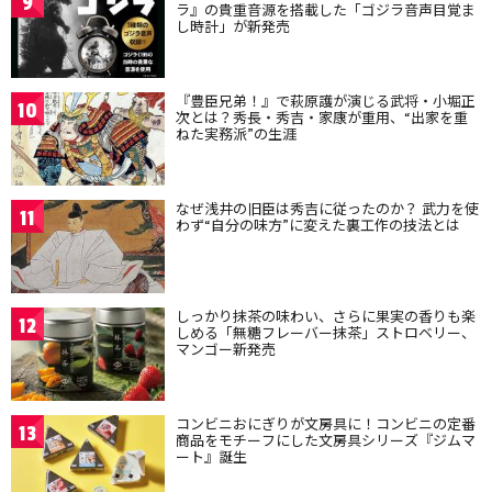
9
ラ』の貴重音源を搭載した「ゴジラ音声目覚ま
し時計」が新発売
『豊臣兄弟！』で萩原護が演じる武将・小堀正
10
次とは？秀長・秀吉・家康が重用、“出家を重
ねた実務派”の生涯
なぜ浅井の旧臣は秀吉に従ったのか？ 武力を使
11
わず“自分の味方”に変えた裏工作の技法とは
しっかり抹茶の味わい、さらに果実の香りも楽
12
しめる「無糖フレーバー抹茶」ストロベリー、
マンゴー新発売
コンビニおにぎりが文房具に！コンビニの定番
13
商品をモチーフにした文房具シリーズ『ジムマ
ート』誕生