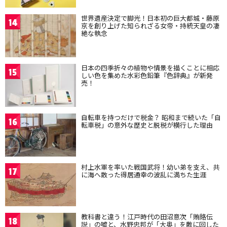
世界遺産決定で脚光！日本初の巨大都城・藤原
14
京を創り上げた知られざる女帝・持統天皇の凄
絶な執念
日本の四季折々の植物や情景を描くことに相応
15
しい色を集めた水彩色鉛筆『色辞典』が新発
売！
自転車を持つだけで税金？ 昭和まで続いた「自
16
転車税」の意外な歴史と脱税が横行した理由
村上水軍を率いた戦国武将！幼い弟を支え、共
17
に海へ散った得居通幸の波乱に満ちた生涯
教科書と違う！江戸時代の田沼意次「賄賂伝
18
説」の嘘と、水野忠邦が「大奥」を敵に回した