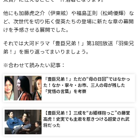
他にも加藤虎之介（伊東絃）や福島正則（松崎優輝）な
ど、次世代を切り拓く俊英たちの登場に新たな章の幕開
けを予感させる展開でした。
それでは大河ドラマ「豊臣兄弟！」第18回放送「羽柴兄
弟！」を振り返ってまいりましょう。
※合わせて読みたい記事：
『豊臣兄弟！』ただの“母の日回”ではなかっ
た！なか・寧々・お市、三人の母が残した
「覚悟の言葉」を考察
【豊臣兄弟！】三成を“お姫様抱っこ”の藤堂
高虎！史実でも主君を惹きつける超愛され武
将だった