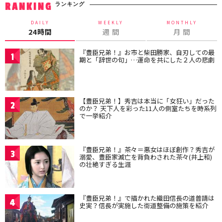
ランキング
RANKING
DAILY
WEEKLY
MONTHLY
24時間
週 間
月 間
『豊臣兄弟！』お市と柴田勝家、自刃しての最
1
期と「辞世の句」…運命を共にした２人の悲劇
【豊臣兄弟！】秀吉は本当に「女狂い」だった
2
のか？ 天下人を彩った11人の側室たちを時系列
で一挙紹介
『豊臣兄弟！』茶々＝悪女はほぼ創作？秀吉が
3
溺愛、豊臣家滅亡を背負わされた茶々(井上和)
の壮絶すぎる生涯
『豊臣兄弟！』で描かれた織田信長の道普請は
4
史実？信長が実施した街道整備の施策を紹介