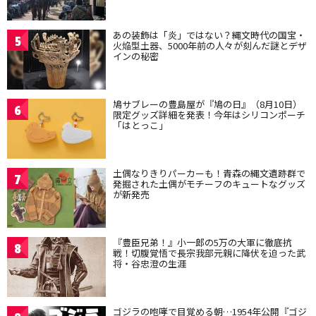
あの装飾は「炎」ではない？縄文時代の国宝・
5
火焔型土器、5000年前の人々が刻んだ謎とデザ
インの秘密
鳩サブレーの豊島屋が『鳩の日』（8月10日）
6
限定グッズ詳細を発表！今年はシリコンポーチ
「はとっこ」
土偶なりきりパーカーも！青森の縄文遺跡群で
7
発掘された土偶がモチーフのキュートなグッズ
が新発売
『豊臣兄弟！』小一郎の5万の大軍に徹底抗
8
戦！切腹覚悟で長宗我部元親に降伏を迫った武
将・谷忠澄の生涯
ゴジラの咆哮で目覚める朝…1954年公開『ゴジ