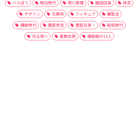
べらぼう
明治時代
徳川家康
織田信長
抹茶
デザイン
文房具
フィギュア
展覧会
鎌倉時代
豊臣秀吉
豊臣兄弟！
昭和時代
光る君へ
葛飾北斎
鎌倉殿の13人