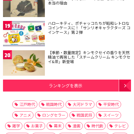
本当の理由
ハローキティ、ポチャッコたちが昭和レトロな
19
コインケースに！「サンリオキャラクターズ コ
インケース」第２弾
【季節・数量限定】キンモクセイの香りを天然
20
精油で再現した「スチームクリーム キンモクセ
イ&茶」新登場
ランキングを表示
江戸時代
戦国時代
大河ドラマ
平安時代
アニメ
ロングセラー
戦国武将
スイーツ
雑学
お菓子
幕末
漫画
時代劇
テレビ