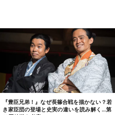
『豊臣兄弟！』なぜ長篠合戦を描かない？若
き家臣団の登場と史実の違いを読み解く…第