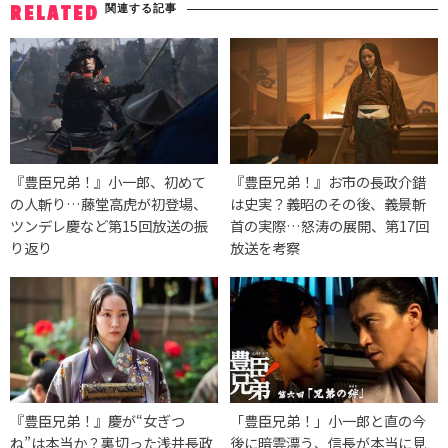
関連する記事
RELATED
『豊臣兄弟！』小一郎、初めて
『豊臣兄弟！』お市の長政介錯
の人斬り…藤堂高虎が初登場、
は史実？義昭のその後、義景斬
ツンデレ慶など第15回放送の振
首の実際…怒涛の展開、第17回
り返り
放送を考察
『豊臣兄弟！』慶が“女ぎつ
「豊臣兄弟！」小一郎と直の今
ね”は本当か？裏切った浅井長政
後に暗雲漂う、信長が本当に見