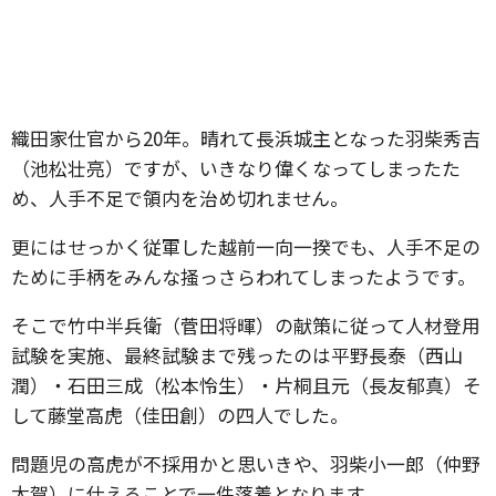
織田家仕官から20年。晴れて長浜城主となった羽柴秀吉
（池松壮亮）ですが、いきなり偉くなってしまったた
め、人手不足で領内を治め切れません。
更にはせっかく従軍した越前一向一揆でも、人手不足の
ために手柄をみんな掻っさらわれてしまったようです。
そこで竹中半兵衛（菅田将暉）の献策に従って人材登用
試験を実施、最終試験まで残ったのは平野長泰（西山
潤）・石田三成（松本怜生）・片桐且元（長友郁真）そ
して藤堂高虎（佳田創）の四人でした。
問題児の高虎が不採用かと思いきや、羽柴小一郎（仲野
太賀）に仕えることで一件落着となります。