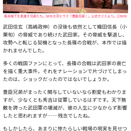
長浜城下を見渡す兄弟たち。NHK大河ドラマ「豊臣兄弟！」公式サイトより。🄫NHK
武田信玄（高嶋政伸）の没後も依然として織田信長（小
栗旬）の脅威であり続けた武田家。その脅威を撃退し、
攻勢へと転じる契機となった長篠の合戦が、本作では描
かれませんでした。
多くの戦国ファンにとって、長篠の合戦は武田家の衰亡
を描く重大事件。それをナレーションで片づけてしまっ
たのは、ショックだったのではないでしょうか。
豊臣兄弟がまったく関与していないなら割愛もわかりま
すが、少なくとも秀吉は従軍しているはずです。天下無
敵を誇った武田軍の壊滅が、彼の人生に少なからず影響
したと思われますが……残念でしたね。
もしかしたら、あまりに惨たらしい戦場の現実を見せつ