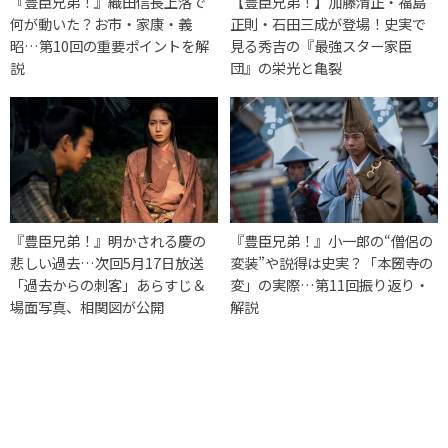
『豊臣兄弟！』織田信長上洛で
【豊臣兄弟！】加藤清正・福島
何が動いた？お市・家康・義
正則・石田三成が登場！史実で
昭…第10回の重要ポイントを解
見る秀吉の『最強スター家臣
説
団』の栄光と亀裂
『豊臣兄弟！』明かされる慶の
『豊臣兄弟！』小一郎の“僧侶の
悲しい過去…次回5月17日放送
変装”や説得は史実？「本圀寺の
「過去からの刺客」あらすじ＆
変」の実際…第11回振り返り・
場面写真、相関図が公開
解説