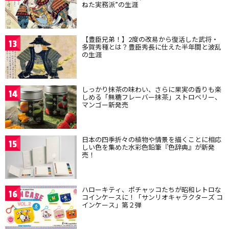
ねた実務派”の生涯
【豊臣兄弟！】2度の改易から復活した武将・
13
多賀秀種とは？豊臣秀長に仕えた半年間と波乱
の生涯
しっかり抹茶の味わい、さらに果実の香りも楽
14
しめる「無糖フレーバー抹茶」ストロベリー、
マンゴー新発売
日本の四季折々の植物や情景を描くことに相応
15
しい色を集めた水彩色鉛筆『色辞典』が新発
売！
ハローキティ、ポチャッコたちが昭和レトロな
16
コインケースに！「サンリオキャラクターズ コ
インケース」第２弾