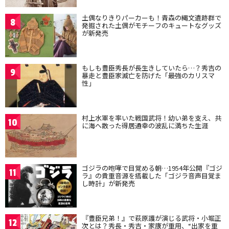
土偶なりきりパーカーも！青森の縄文遺跡群で
8
発掘された土偶がモチーフのキュートなグッズ
が新発売
もしも豊臣秀長が長生きしていたら…？秀吉の
9
暴走と豊臣家滅亡を防げた「最強のカリスマ
性」
村上水軍を率いた戦国武将！幼い弟を支え、共
10
に海へ散った得居通幸の波乱に満ちた生涯
ゴジラの咆哮で目覚める朝…1954年公開『ゴジ
11
ラ』の貴重音源を搭載した「ゴジラ音声目覚ま
し時計」が新発売
『豊臣兄弟！』で萩原護が演じる武将・小堀正
12
次とは？秀長・秀吉・家康が重用、“出家を重