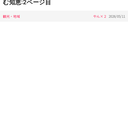
む知恵:2ページ目
観光・地域
やん×２
2026/05/11