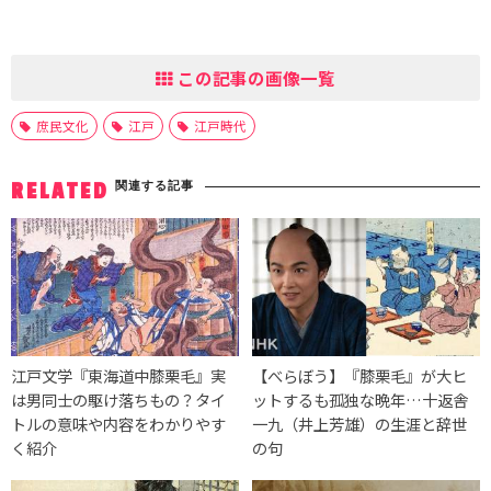
この記事の画像一覧
庶民文化
江戸
江戸時代
関連する記事
RELATED
江戸文学『東海道中膝栗毛』実
【べらぼう】『膝栗毛』が大ヒ
は男同士の駆け落ちもの？タイ
ットするも孤独な晩年…十返舎
トルの意味や内容をわかりやす
一九（井上芳雄）の生涯と辞世
く紹介
の句