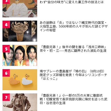
3
わず“自分の味方”に変えた裏工作の技法とは
あの装飾は「炎」ではない？縄文時代の国宝・
4
火焔型土器、5000年前の人々が刻んだ謎とデザ
インの秘密
『豊臣兄弟！』後半の鍵を握る「浅井三姉妹」
5
茶々・初・江——秀吉に翻弄された波乱の生涯
鳩サブレーの豊島屋が『鳩の日』（8月10日）
6
限定グッズ詳細を発表！今年はシリコンポーチ
「はとっこ」
『豊臣兄弟！』小一郎の5万の大軍に徹底抗
7
戦！切腹覚悟で長宗我部元親に降伏を迫った武
将・谷忠澄の生涯