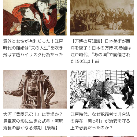
意外と女性が有利だった！江戸
【万博の豆知識】日本美術が西
時代の離婚は“夫の人生”を吹き
洋を魅了！日本の万博 初参加は
飛ばす超ハイリスク行為だった
江戸時代、“あの国”で開催され
た150年以上前
大河『豊臣兄弟！』に登場か？
江戸時代、なぜ犯罪者で非合法
豊臣家の影に生きた武将・河尻
の存在「岡っ引」が治安を守る
秀長の静かなる最期 【後編】
上で必要だったのか？