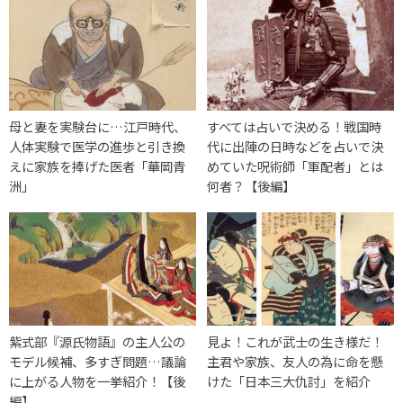
母と妻を実験台に…江戸時代、
すべては占いで決める！戦国時
人体実験で医学の進歩と引き換
代に出陣の日時などを占いで決
えに家族を捧げた医者「華岡青
めていた呪術師「軍配者」とは
洲」
何者？【後編】
紫式部『源氏物語』の主人公の
見よ！これが武士の生き様だ！
モデル候補、多すぎ問題…議論
主君や家族、友人の為に命を懸
に上がる人物を一挙紹介！【後
けた「日本三大仇討」を紹介
編】