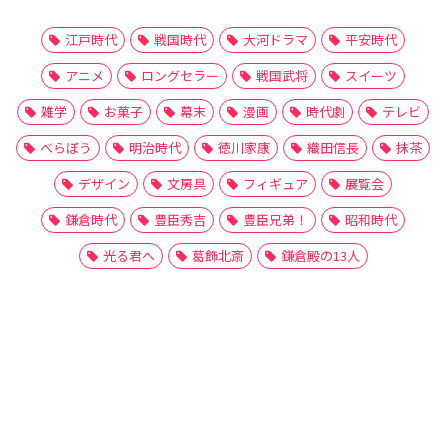
江戸時代
戦国時代
大河ドラマ
平安時代
アニメ
ロングセラー
戦国武将
スイーツ
雑学
お菓子
幕末
漫画
時代劇
テレビ
べらぼう
明治時代
徳川家康
織田信長
抹茶
デザイン
文房具
フィギュア
展覧会
鎌倉時代
豊臣秀吉
豊臣兄弟！
昭和時代
光る君へ
葛飾北斎
鎌倉殿の13人