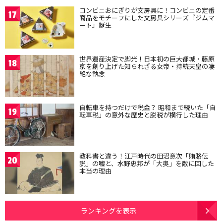
コンビニおにぎりが文房具に！コンビニの定番
17
商品をモチーフにした文房具シリーズ『ジムマ
ート』誕生
世界遺産決定で脚光！日本初の巨大都城・藤原
18
京を創り上げた知られざる女帝・持統天皇の凄
絶な執念
自転車を持つだけで税金？ 昭和まで続いた「自
19
転車税」の意外な歴史と脱税が横行した理由
教科書と違う！江戸時代の田沼意次「賄賂伝
20
説」の嘘と、水野忠邦が「大奥」を敵に回した
本当の理由
ランキングを表示