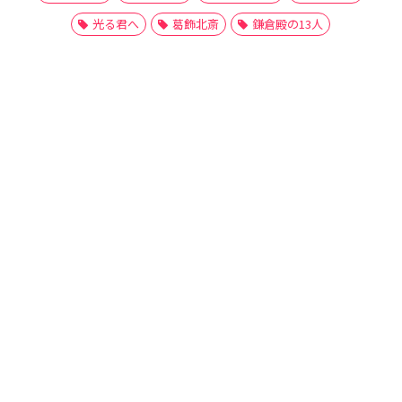
光る君へ
葛飾北斎
鎌倉殿の13人