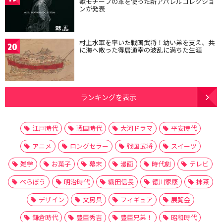
獣モチーフの革を使った新アパレルコレクショ
ンが発表
村上水軍を率いた戦国武将！幼い弟を支え、共
20
に海へ散った得居通幸の波乱に満ちた生涯
ランキングを表示
江戸時代
戦国時代
大河ドラマ
平安時代
アニメ
ロングセラー
戦国武将
スイーツ
雑学
お菓子
幕末
漫画
時代劇
テレビ
べらぼう
明治時代
織田信長
徳川家康
抹茶
デザイン
文房具
フィギュア
展覧会
鎌倉時代
豊臣秀吉
豊臣兄弟！
昭和時代