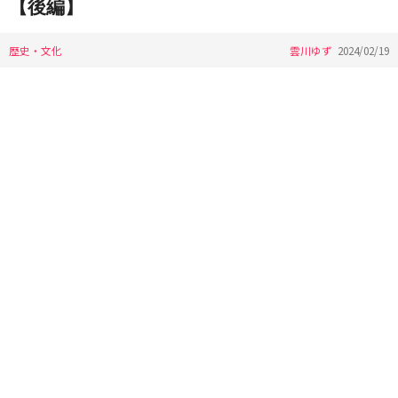
【後編】
歴史・文化
雲川ゆず
2024/02/19