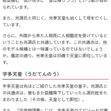
若菜摘む 我が衣手に 雪は降りつつ」という歌が収め
られています。
また、光源氏と同じく、光孝天皇も幼くして母を亡くし
ています。
さらに、外国から来た人相見に人相鑑定を受けていると
いうことも光源氏と共通しています。この共通点は、他
のモデル候補とは一味違っているのではないでしょう
か。鑑定の通り、光孝天皇は55歳で天皇に即位していま
す。
宇多天皇（うだてんのう）
宇多天皇は先ほどご紹介した光孝天皇の皇子。光源氏と
の共通点は、彼もまた臣籍降下していったん源氏姓をた
まわりました（その後、天皇として即位）。
また、『今昔物語集』には、宇多天皇のエピソードが書