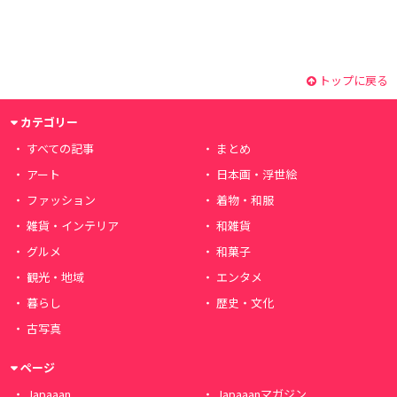
トップに戻る
カテゴリー
すべての記事
まとめ
アート
日本画・浮世絵
ファッション
着物・和服
雑貨・インテリア
和雑貨
グルメ
和菓子
観光・地域
エンタメ
暮らし
歴史・文化
古写真
ページ
Japaaan
Japaaanマガジン