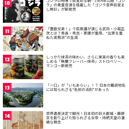
ゴジラの咆哮で目覚める朝…1954年公開『ゴジ
10
ラ』の貴重音源を搭載した「ゴジラ音声目覚ま
し時計」が新発売
『豊臣兄弟！』で萩原護が演じる武将・小堀正
11
次とは？秀長・秀吉・家康が重用、“出家を重
ねた実務派”の生涯
しっかり抹茶の味わい、さらに果実の香りも楽
12
しめる「無糖フレーバー抹茶」ストロベリー、
マンゴー新発売
「一口」が「いもあらい」！？ 日本の難読地名
13
には知られざる“名前の法則”があった
世界遺産決定で脚光！日本初の巨大都城・藤原
14
京を創り上げた知られざる女帝・持統天皇の凄
絶な執念