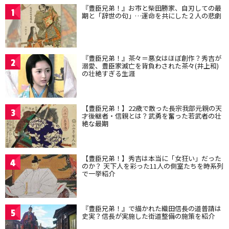
『豊臣兄弟！』お市と柴田勝家、自刃しての最
1
期と「辞世の句」…運命を共にした２人の悲劇
『豊臣兄弟！』茶々＝悪女はほぼ創作？秀吉が
2
溺愛、豊臣家滅亡を背負わされた茶々(井上和)
の壮絶すぎる生涯
【豊臣兄弟！】22歳で散った長宗我部元親の天
3
才後継者・信親とは？武勇を奮った若武者の壮
絶な最期
【豊臣兄弟！】秀吉は本当に「女狂い」だった
4
のか？ 天下人を彩った11人の側室たちを時系列
で一挙紹介
『豊臣兄弟！』で描かれた織田信長の道普請は
5
史実？信長が実施した街道整備の施策を紹介