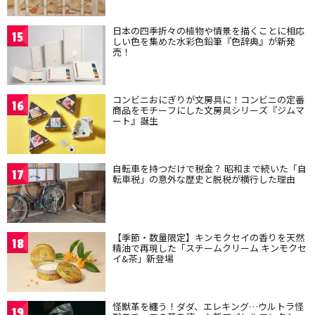
日本の四季折々の植物や情景を描くことに相応
15
しい色を集めた水彩色鉛筆『色辞典』が新発
売！
コンビニおにぎりが文房具に！コンビニの定番
16
商品をモチーフにした文房具シリーズ『ジムマ
ート』誕生
自転車を持つだけで税金？ 昭和まで続いた「自
17
転車税」の意外な歴史と脱税が横行した理由
【季節・数量限定】キンモクセイの香りを天然
18
精油で再現した「スチームクリーム キンモクセ
イ&茶」新登場
怪獣革を纏う！ダダ、エレキング…ウルトラ怪
19