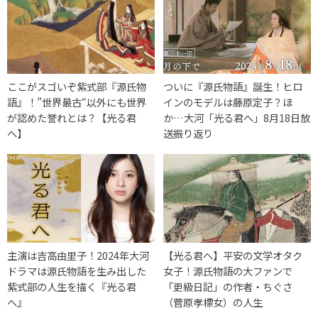
ここがスゴいぞ紫式部『源氏物
ついに『源氏物語』誕生！ヒロ
語』！”世界最古“以外にも世界
インのモデルは藤原定子？ほ
が認めた誉れとは？【光る君
か…大河「光る君へ」8月18日放
へ】
送振り返り
主演は吉高由里子！2024年大河
【光る君へ】平安の文学オタク
ドラマは源氏物語を生み出した
女子！源氏物語の大ファンで
紫式部の人生を描く『光る君
「更級日記」の作者・ちぐさ
へ』
（菅原孝標女）の人生