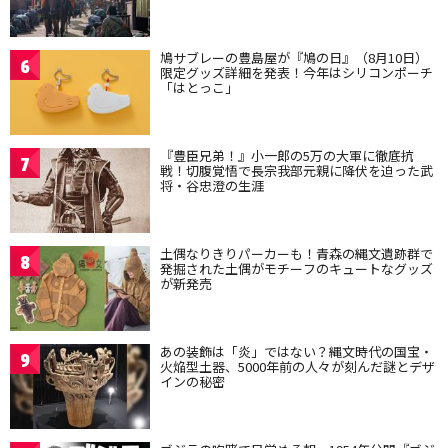
鳩サブレーの豊島屋が『鳩の日』（8月10日）
6
限定グッズ詳細を発表！今年はシリコンポーチ
「はとっこ」
『豊臣兄弟！』小一郎の5万の大軍に徹底抗
7
戦！切腹覚悟で長宗我部元親に降伏を迫った武
将・谷忠澄の生涯
土偶なりきりパーカーも！青森の縄文遺跡群で
8
発掘された土偶がモチーフのキュートなグッズ
が新発売
あの装飾は「炎」ではない？縄文時代の国宝・
9
火焔型土器、5000年前の人々が刻んだ謎とデザ
インの秘密