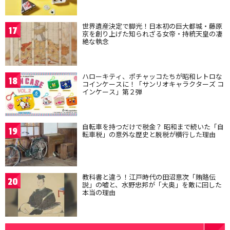
世界遺産決定で脚光！日本初の巨大都城・藤原
17
京を創り上げた知られざる女帝・持統天皇の凄
絶な執念
ハローキティ、ポチャッコたちが昭和レトロな
18
コインケースに！「サンリオキャラクターズ コ
インケース」第２弾
自転車を持つだけで税金？ 昭和まで続いた「自
19
転車税」の意外な歴史と脱税が横行した理由
教科書と違う！江戸時代の田沼意次「賄賂伝
20
説」の嘘と、水野忠邦が「大奥」を敵に回した
本当の理由