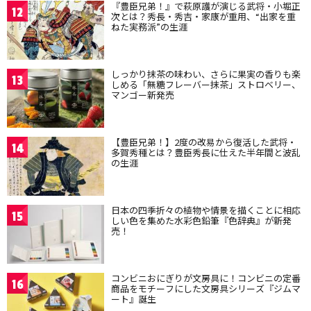
『豊臣兄弟！』で萩原護が演じる武将・小堀正
12
次とは？秀長・秀吉・家康が重用、“出家を重
ねた実務派”の生涯
しっかり抹茶の味わい、さらに果実の香りも楽
13
しめる「無糖フレーバー抹茶」ストロベリー、
マンゴー新発売
【豊臣兄弟！】2度の改易から復活した武将・
14
多賀秀種とは？豊臣秀長に仕えた半年間と波乱
の生涯
日本の四季折々の植物や情景を描くことに相応
15
しい色を集めた水彩色鉛筆『色辞典』が新発
売！
コンビニおにぎりが文房具に！コンビニの定番
16
商品をモチーフにした文房具シリーズ『ジムマ
ート』誕生