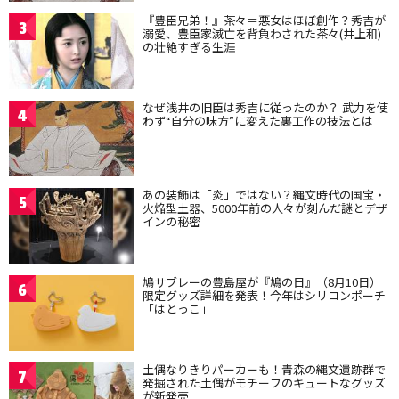
『豊臣兄弟！』茶々＝悪女はほぼ創作？秀吉が
3
溺愛、豊臣家滅亡を背負わされた茶々(井上和)
の壮絶すぎる生涯
なぜ浅井の旧臣は秀吉に従ったのか？ 武力を使
4
わず“自分の味方”に変えた裏工作の技法とは
あの装飾は「炎」ではない？縄文時代の国宝・
5
火焔型土器、5000年前の人々が刻んだ謎とデザ
インの秘密
鳩サブレーの豊島屋が『鳩の日』（8月10日）
6
限定グッズ詳細を発表！今年はシリコンポーチ
「はとっこ」
土偶なりきりパーカーも！青森の縄文遺跡群で
7
発掘された土偶がモチーフのキュートなグッズ
が新発売