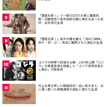
『豊臣兄弟！』小一郎の5万の大軍に徹底抗
8
戦！切腹覚悟で長宗我部元親に降伏を迫った武
将・谷忠澄の生涯
『豊臣兄弟！』後半の鍵を握る「浅井三姉妹」
9
茶々・初・江——秀吉に翻弄された波乱の生涯
ゴジラの咆哮で目覚める朝…1954年公開『ゴジ
10
ラ』の貴重音源を搭載した「ゴジラ音声目覚ま
し時計」が新発売
村上水軍を率いた戦国武将！幼い弟を支え、共
11
に海へ散った得居通幸の波乱に満ちた生涯