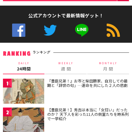
公式アカウントで最新情報ゲット！
ランキング
RANKING
DAILY
WEEKLY
MONTHLY
24時間
週 間
月 間
『豊臣兄弟！』お市と柴田勝家、自刃しての最
1
期と「辞世の句」…運命を共にした２人の悲劇
【豊臣兄弟！】秀吉は本当に「女狂い」だった
2
のか？ 天下人を彩った11人の側室たちを時系列
で一挙紹介