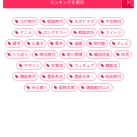
ランキングを表示
江戸時代
戦国時代
大河ドラマ
平安時代
アニメ
ロングセラー
戦国武将
スイーツ
雑学
お菓子
幕末
漫画
時代劇
テレビ
べらぼう
明治時代
徳川家康
織田信長
抹茶
デザイン
文房具
フィギュア
展覧会
鎌倉時代
豊臣秀吉
豊臣兄弟！
昭和時代
光る君へ
葛飾北斎
鎌倉殿の13人