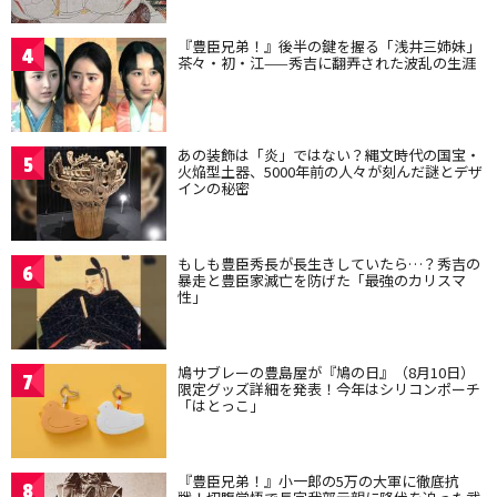
『豊臣兄弟！』後半の鍵を握る「浅井三姉妹」
4
茶々・初・江——秀吉に翻弄された波乱の生涯
あの装飾は「炎」ではない？縄文時代の国宝・
5
火焔型土器、5000年前の人々が刻んだ謎とデザ
インの秘密
もしも豊臣秀長が長生きしていたら…？秀吉の
6
暴走と豊臣家滅亡を防げた「最強のカリスマ
性」
鳩サブレーの豊島屋が『鳩の日』（8月10日）
7
限定グッズ詳細を発表！今年はシリコンポーチ
「はとっこ」
『豊臣兄弟！』小一郎の5万の大軍に徹底抗
8