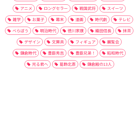
アニメ
ロングセラー
戦国武将
スイーツ
雑学
お菓子
幕末
漫画
時代劇
テレビ
べらぼう
明治時代
徳川家康
織田信長
抹茶
デザイン
文房具
フィギュア
展覧会
鎌倉時代
豊臣秀吉
豊臣兄弟！
昭和時代
光る君へ
葛飾北斎
鎌倉殿の13人