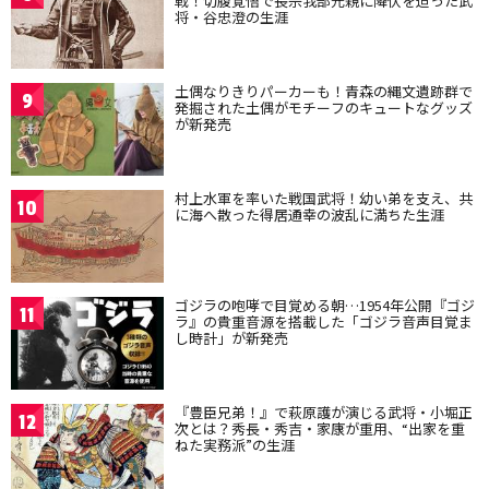
戦！切腹覚悟で長宗我部元親に降伏を迫った武
将・谷忠澄の生涯
土偶なりきりパーカーも！青森の縄文遺跡群で
9
発掘された土偶がモチーフのキュートなグッズ
が新発売
村上水軍を率いた戦国武将！幼い弟を支え、共
10
に海へ散った得居通幸の波乱に満ちた生涯
ゴジラの咆哮で目覚める朝…1954年公開『ゴジ
11
ラ』の貴重音源を搭載した「ゴジラ音声目覚ま
し時計」が新発売
『豊臣兄弟！』で萩原護が演じる武将・小堀正
12
次とは？秀長・秀吉・家康が重用、“出家を重
ねた実務派”の生涯