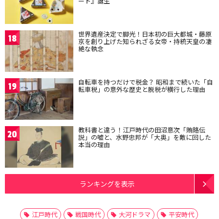
ート』誕生
世界遺産決定で脚光！日本初の巨大都城・藤原
18
京を創り上げた知られざる女帝・持統天皇の凄
絶な執念
自転車を持つだけで税金？ 昭和まで続いた「自
19
転車税」の意外な歴史と脱税が横行した理由
教科書と違う！江戸時代の田沼意次「賄賂伝
20
説」の嘘と、水野忠邦が「大奥」を敵に回した
本当の理由
ランキングを表示
江戸時代
戦国時代
大河ドラマ
平安時代