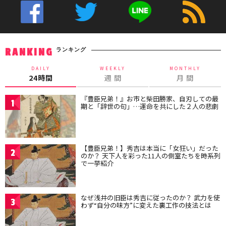
ランキング
RANKING
DAILY
WEEKLY
MONTHLY
24時間
週 間
月 間
『豊臣兄弟！』お市と柴田勝家、自刃しての最
1
期と「辞世の句」…運命を共にした２人の悲劇
【豊臣兄弟！】秀吉は本当に「女狂い」だった
2
のか？ 天下人を彩った11人の側室たちを時系列
で一挙紹介
なぜ浅井の旧臣は秀吉に従ったのか？ 武力を使
3
わず“自分の味方”に変えた裏工作の技法とは