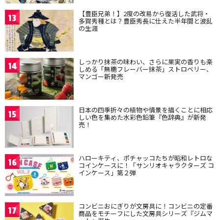
【豊臣兄弟！】2度の改易から復活した武将・
13
多賀秀種とは？豊臣秀長に仕えた半年間と波乱
の生涯
しっかり抹茶の味わい、さらに果実の香りも楽
14
しめる「無糖フレーバー抹茶」ストロベリー、
マンゴー新発売
日本の四季折々の植物や情景を描くことに相応
15
しい色を集めた水彩色鉛筆『色辞典』が新発
売！
ハローキティ、ポチャッコたちが昭和レトロな
16
コインケースに！「サンリオキャラクターズ コ
インケース」第２弾
コンビニおにぎりが文房具に！コンビニの定番
17
商品をモチーフにした文房具シリーズ『ジムマ