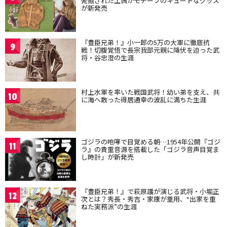
発掘された土偶がモチーフのキュートなグッズ
が新発売
『豊臣兄弟！』小一郎の5万の大軍に徹底抗
9
戦！切腹覚悟で長宗我部元親に降伏を迫った武
将・谷忠澄の生涯
村上水軍を率いた戦国武将！幼い弟を支え、共
10
に海へ散った得居通幸の波乱に満ちた生涯
ゴジラの咆哮で目覚める朝…1954年公開『ゴジ
11
ラ』の貴重音源を搭載した「ゴジラ音声目覚ま
し時計」が新発売
『豊臣兄弟！』で萩原護が演じる武将・小堀正
12
次とは？秀長・秀吉・家康が重用、“出家を重
ねた実務派”の生涯