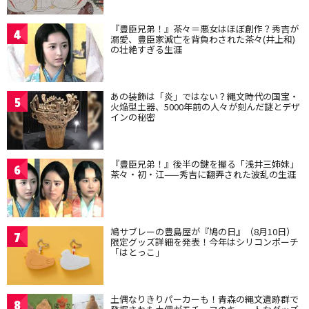
『豊臣兄弟！』茶々＝悪女はほぼ創作？秀吉が
4
溺愛、豊臣家滅亡を背負わされた茶々(井上和)
の壮絶すぎる生涯
あの装飾は「炎」ではない？縄文時代の国宝・
5
火焔型土器、5000年前の人々が刻んだ謎とデザ
インの秘密
『豊臣兄弟！』後半の鍵を握る「浅井三姉妹」
6
茶々・初・江——秀吉に翻弄された波乱の生涯
鳩サブレーの豊島屋が『鳩の日』（8月10日）
7
限定グッズ詳細を発表！今年はシリコンポーチ
「はとっこ」
土偶なりきりパーカーも！青森の縄文遺跡群で
8