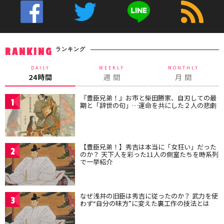
ランキング
RANKING
DAILY
WEEKLY
MONTHLY
24時間
週 間
月 間
『豊臣兄弟！』お市と柴田勝家、自刃しての最
1
期と「辞世の句」…運命を共にした２人の悲劇
【豊臣兄弟！】秀吉は本当に「女狂い」だった
2
のか？ 天下人を彩った11人の側室たちを時系列
で一挙紹介
なぜ浅井の旧臣は秀吉に従ったのか？ 武力を使
3
わず“自分の味方”に変えた裏工作の技法とは