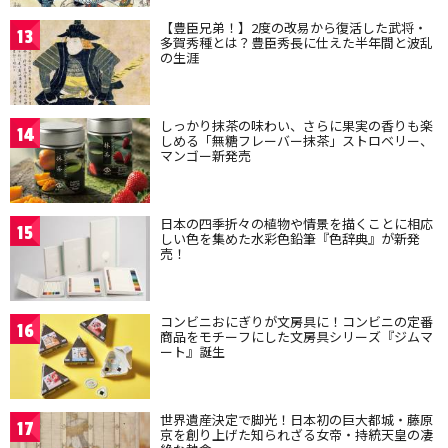
【豊臣兄弟！】2度の改易から復活した武将・
13
多賀秀種とは？豊臣秀長に仕えた半年間と波乱
の生涯
しっかり抹茶の味わい、さらに果実の香りも楽
14
しめる「無糖フレーバー抹茶」ストロベリー、
マンゴー新発売
日本の四季折々の植物や情景を描くことに相応
15
しい色を集めた水彩色鉛筆『色辞典』が新発
売！
コンビニおにぎりが文房具に！コンビニの定番
16
商品をモチーフにした文房具シリーズ『ジムマ
ート』誕生
世界遺産決定で脚光！日本初の巨大都城・藤原
17
京を創り上げた知られざる女帝・持統天皇の凄