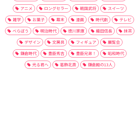
アニメ
ロングセラー
戦国武将
スイーツ
雑学
お菓子
幕末
漫画
時代劇
テレビ
べらぼう
明治時代
徳川家康
織田信長
抹茶
デザイン
文房具
フィギュア
展覧会
鎌倉時代
豊臣秀吉
豊臣兄弟！
昭和時代
光る君へ
葛飾北斎
鎌倉殿の13人