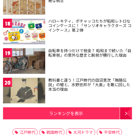
絶な執念
ハローキティ、ポチャッコたちが昭和レトロな
18
コインケースに！「サンリオキャラクターズ コ
インケース」第２弾
自転車を持つだけで税金？ 昭和まで続いた「自
19
転車税」の意外な歴史と脱税が横行した理由
教科書と違う！江戸時代の田沼意次「賄賂伝
20
説」の嘘と、水野忠邦が「大奥」を敵に回した
本当の理由
ランキングを表示
江戸時代
戦国時代
大河ドラマ
平安時代